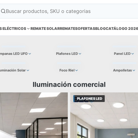
S ELÉCTRICOS
REMATE SOLAR
REMATES
OFERTAS
BLOG
CATÁLOGO 202
mpanas LED UFO
Plafones LED
Panel LED
luminación Solar
Foco Riel
Ampolletas
Iluminación comercial
PLAFONES LED