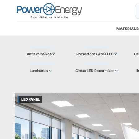
MATERIALE
Antiexplosivos
Proyectores Área LED
Ca
Luminarias
Cintas LED Decorativas
I
LED PANEL