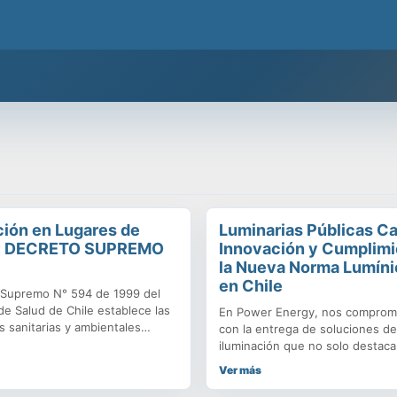
 mejor calidad y respaldo de una empresa chilena que cuida tu presti
ción en Lugares de
Luminarias Públicas Ca
o: DECRETO SUPREMO
Innovación y Cumplimi
la Nueva Norma Lumíni
en Chile
 Supremo N° 594 de 1999 del
de Salud de Chile establece las
En Power Energy, nos compro
s sanitarias y ambientales
con la entrega de soluciones de
los lugares de trabajo.
iluminación que no solo destaca
l tema de iluminación, este
eficiencia, sino que cumplen
Ver más
tablece requisitos específicos
rigurosamente con la legislación
izar que los lugares de trabajo
Con la entrada en vigor de la 