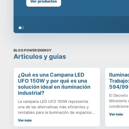
oficinas, plafones para uso en edificios, todo con la
Showroom en Santiago, visítanos!
Ver productos
BLOG POWER ENERGY
Articulos y guias
¿Qué es una Campana LED
Ilumina
UFO 150W y por qué es una
Trabaj
solución ideal en iluminación
594/99
industrial?
El Decreto
Ministerio 
La campana LED UFO 150W representa
condicione
una de las alternativas más eficientes y
básicas en 
rentables para la iluminación de espacios
Ver más
Respecto a
industriales, comerciales y logísticos que
Ver más
decreto es
requieren un nivel de luminosidad elevado,
para garant
uniforme y duradero. Este tipo de