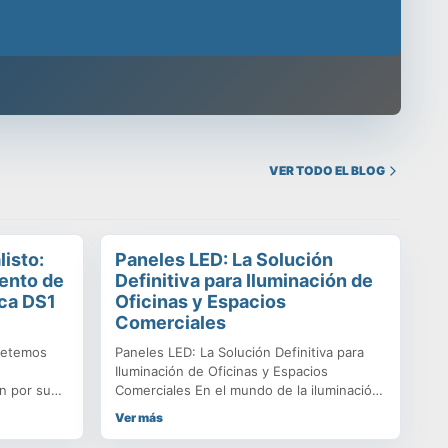
gio, despachamos a todo Chile y contamos con un
VER TODO EL BLOG
listo:
Paneles LED: La Solución
ento de
Definitiva para Iluminación de
ca DS1
Oficinas y Espacios
Comerciales
metemos
Paneles LED: La Solución Definitiva para
Iluminación de Oficinas y Espacios
n por su
Comerciales En el mundo de la iluminación
profesional, los Paneles LED se han
Ver más
 vigente.
consolidado como la opción predilecta para
Nueva Norma
oficinas, salas de reuniones, hospitales y