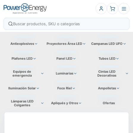
Antiexplosivos
Proyectores Área LED
Campanas LED UFO
Plafones LED
Panel LED
Tubos LED
Equipos de
Cintas LED
Luminarias
emergencia
Decorativas
Iluminación Solar
Foco Riel
Ampolletas
Lámparas LED
Apliqués y Otros
Ofertas
Colgantes