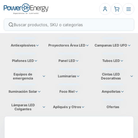
Antiexplosivos
Proyectores Área LED
Campanas LED UFO
Plafones LED
Panel LED
Tubos LED
Equipos de
Cintas LED
Luminarias
emergencia
Decorativas
Iluminación Solar
Foco Riel
Ampolletas
Lámparas LED
Apliqués y Otros
Ofertas
Colgantes