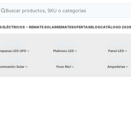
S ELÉCTRICOS
REMATE SOLAR
REMATES
OFERTAS
BLOG
CATÁLOGO 202
mpanas LED UFO
Plafones LED
Panel LED
luminación Solar
Foco Riel
Ampolletas