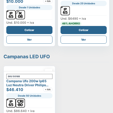
Vega
$10.000
+ IVA
Desde 25 Unidades
Desde 1 Unidades
Und.
$6490
+ iva
Und.
$10.000
+ iva
46
% AHORRO
Cotizar
Cotizar
Ver
Ver
Campanas LED UFO
SKU
5018B
Campana Ufo 200w Ip65
Luz Neutra Driver Philips
Modelo Eltanin
$46.410
+ IVA
Desde 50 Unidades
Und.
$86.640
+ iva