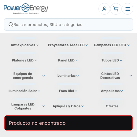
Antiexplosivos
Proyectores Área LED
Campanas LED UFO
Plafones LED
Panel LED
Tubos LED
Equipos de
Cintas LED
Luminarias
emergencia
Decorativas
Iluminación Solar
Foco Riel
Ampolletas
Lámparas LED
Apliqués y Otros
Ofertas
Colgantes
Producto no encontrado