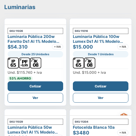
Luminarias
SKU
11026
SKU
11016
Luminaria Pública 200w
Luminaria Pública 100w
Faretto Ds1 Al 1% Modelo
Lumex Ds1 Al 1% Modelo
Calisto
$54.310
Vega
$15.000
+ IVA
+ IVA
Desde 25 Unidades
Desde 1 Unidades
Und.
$115.740
+ iva
Und.
$15.000
+ iva
53
% AHORRO
Cotizar
Cotizar
Ver
Ver
SKU
11029
SKU
11204
Luminaria Pública 50w
Fotocelda Blanca 10a
Lumex Ds1 Al 1% Modelo
$3480
+ IVA