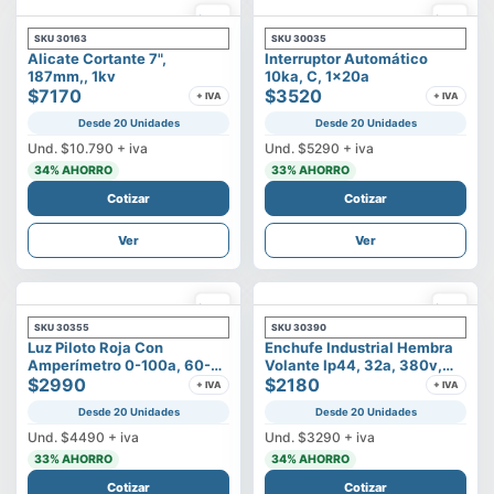
SKU
30163
SKU
30035
Alicate Cortante 7",
Interruptor Automático
187mm,, 1kv
10ka, C, 1x20a
$7170
$3520
+ IVA
+ IVA
Desde 20 Unidades
Desde 20 Unidades
Und.
$10.790
+ iva
Und.
$5290
+ iva
34
% AHORRO
33
% AHORRO
Cotizar
Cotizar
Ver
Ver
SKU
30355
SKU
30390
Luz Piloto Roja Con
Enchufe Industrial Hembra
Amperímetro 0-100a, 60-
Volante Ip44, 32a, 380v,
500v
$2990
3p+t
$2180
+ IVA
+ IVA
Desde 20 Unidades
Desde 20 Unidades
Und.
$4490
+ iva
Und.
$3290
+ iva
33
% AHORRO
34
% AHORRO
Cotizar
Cotizar