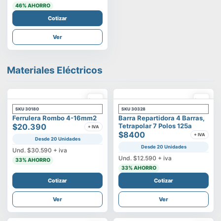
46
% AHORRO
Cotizar
Ver
Materiales Eléctricos
SKU
30180
SKU
30328
Ferrulera Rombo 4-16mm2
Barra Repartidora 4 Barras,
$20.390
Tetrapolar 7 Polos 125a
+ IVA
$8400
+ IVA
Desde 20 Unidades
Desde 20 Unidades
Und.
$30.590
+ iva
Und.
$12.590
+ iva
33
% AHORRO
33
% AHORRO
Cotizar
Cotizar
Ver
Ver