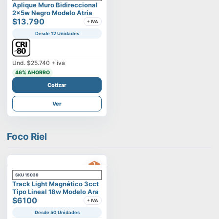
Aplique Muro Bidireccional
2x5w Negro Modelo Atria
$13.790
+ IVA
Desde 12 Unidades
Und.
$25.740
+ iva
46
% AHORRO
Cotizar
Ver
Foco Riel
SKU
15039
Track Light Magnético 3cct
Tipo Lineal 18w Modelo Ara
$6100
+ IVA
Desde 50 Unidades