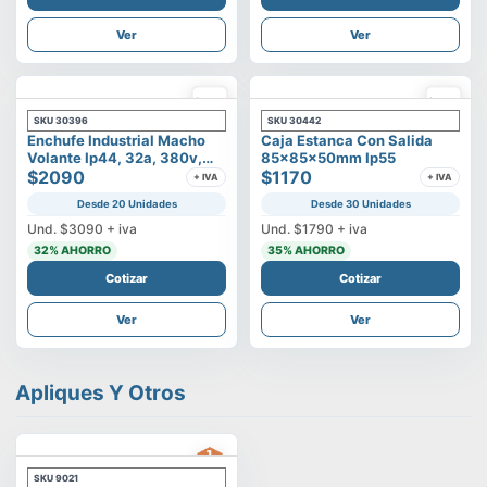
Ver
Ver
SKU
30396
SKU
30442
Enchufe Industrial Macho
Caja Estanca Con Salida
Volante Ip44, 32a, 380v,
85x85x50mm Ip55
3p+t
$2090
$1170
+ IVA
+ IVA
Desde 20 Unidades
Desde 30 Unidades
Und.
$3090
+ iva
Und.
$1790
+ iva
32
% AHORRO
35
% AHORRO
Cotizar
Cotizar
Ver
Ver
Apliques Y Otros
SKU
9021