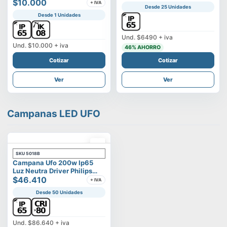
Vega
$10.000
+ IVA
Desde 25 Unidades
Desde 1 Unidades
Und.
$6490
+ iva
Und.
$10.000
+ iva
46
% AHORRO
Cotizar
Cotizar
Ver
Ver
Campanas LED UFO
SKU
5018B
Campana Ufo 200w Ip65
Luz Neutra Driver Philips
Modelo Eltanin
$46.410
+ IVA
Desde 50 Unidades
Und.
$86.640
+ iva