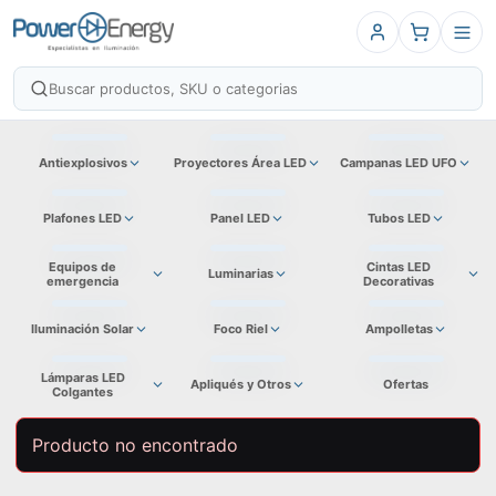
Antiexplosivos
Proyectores Área LED
Campanas LED UFO
Plafones LED
Panel LED
Tubos LED
Equipos de
Cintas LED
Luminarias
emergencia
Decorativas
Iluminación Solar
Foco Riel
Ampolletas
Lámparas LED
Apliqués y Otros
Ofertas
Colgantes
Producto no encontrado