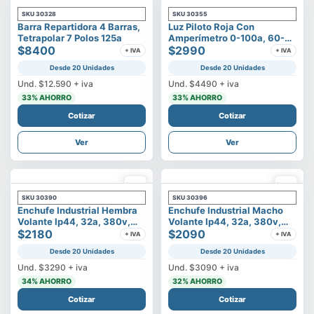
SKU
30328
SKU
30355
Barra Repartidora 4 Barras,
Luz Piloto Roja Con
Tetrapolar 7 Polos 125a
Amperímetro 0-100a, 60-
$8400
500v
$2990
+ IVA
+ IVA
Desde 20 Unidades
Desde 20 Unidades
Und.
$12.590
+ iva
Und.
$4490
+ iva
33
% AHORRO
33
% AHORRO
Cotizar
Cotizar
Ver
Ver
SKU
30390
SKU
30396
Enchufe Industrial Hembra
Enchufe Industrial Macho
Volante Ip44, 32a, 380v,
Volante Ip44, 32a, 380v,
3p+t
$2180
3p+t
$2090
+ IVA
+ IVA
Desde 20 Unidades
Desde 20 Unidades
Und.
$3290
+ iva
Und.
$3090
+ iva
34
% AHORRO
32
% AHORRO
Cotizar
Cotizar