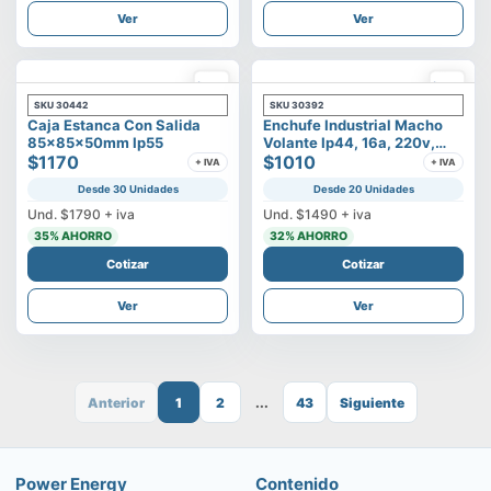
Ver
Ver
SKU
30442
SKU
30392
Caja Estanca Con Salida
Enchufe Industrial Macho
85x85x50mm Ip55
Volante Ip44, 16a, 220v,
$1170
2p+t
$1010
+ IVA
+ IVA
Desde 30 Unidades
Desde 20 Unidades
Und.
$1790
+ iva
Und.
$1490
+ iva
35
% AHORRO
32
% AHORRO
Cotizar
Cotizar
Ver
Ver
Anterior
1
2
...
43
Siguiente
Power Energy
Contenido