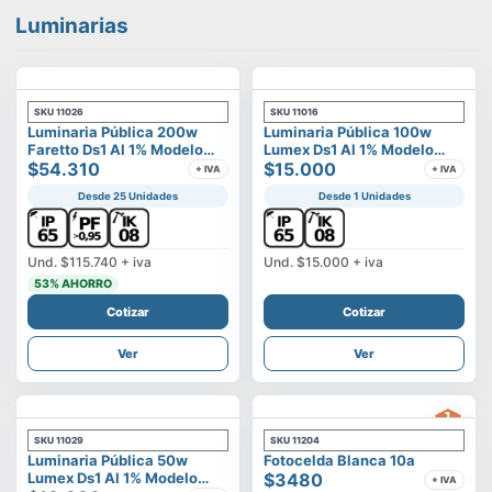
Luminarias
SKU
11026
SKU
11016
Luminaria Pública 200w
Luminaria Pública 100w
Faretto Ds1 Al 1% Modelo
Lumex Ds1 Al 1% Modelo
Calisto
$54.310
Vega
$15.000
+ IVA
+ IVA
Desde 25 Unidades
Desde 1 Unidades
Und.
$115.740
+ iva
Und.
$15.000
+ iva
53
% AHORRO
Cotizar
Cotizar
Ver
Ver
SKU
11029
SKU
11204
Luminaria Pública 50w
Fotocelda Blanca 10a
Lumex Ds1 Al 1% Modelo
$3480
+ IVA