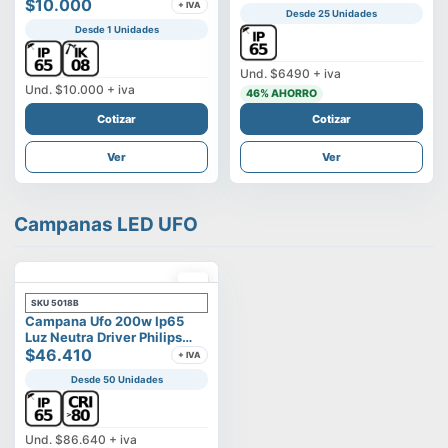
Vega
$10.000
+ IVA
Desde 25 Unidades
Desde 1 Unidades
Und.
$6490
+ iva
Und.
$10.000
+ iva
46
% AHORRO
Cotizar
Cotizar
Ver
Ver
Campanas LED UFO
SKU
5018B
Campana Ufo 200w Ip65
Luz Neutra Driver Philips
Modelo Eltanin
$46.410
+ IVA
Desde 50 Unidades
Und.
$86.640
+ iva