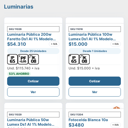
Luminarias
SKU
11026
SKU
11016
Luminaria Pública 200w
Luminaria Pública 100w
Faretto Ds1 Al 1% Modelo
Lumex Ds1 Al 1% Modelo
Calisto
$54.310
Vega
$15.000
+ IVA
+ IVA
Desde 25 Unidades
Desde 1 Unidades
Und.
$115.740
+ iva
Und.
$15.000
+ iva
53
% AHORRO
Cotizar
Cotizar
Ver
Ver
SKU
11029
SKU
11204
Luminaria Pública 50w
Fotocelda Blanca 10a
Lumex Ds1 Al 1% Modelo
$3480
+ IVA