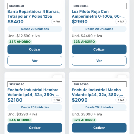
SKU
30328
SKU
30355
Barra Repartidora 4 Barras,
Luz Piloto Roja Con
Tetrapolar 7 Polos 125a
Amperímetro 0-100a, 60-
$8400
500v
$2990
+ IVA
+ IVA
Desde 20 Unidades
Desde 20 Unidades
Und.
$12.590
+ iva
Und.
$4490
+ iva
33
% AHORRO
33
% AHORRO
Cotizar
Cotizar
Ver
Ver
SKU
30390
SKU
30396
Enchufe Industrial Hembra
Enchufe Industrial Macho
Volante Ip44, 32a, 380v,
Volante Ip44, 32a, 380v,
3p+t
$2180
3p+t
$2090
+ IVA
+ IVA
Desde 20 Unidades
Desde 20 Unidades
Und.
$3290
+ iva
Und.
$3090
+ iva
34
% AHORRO
32
% AHORRO
Cotizar
Cotizar