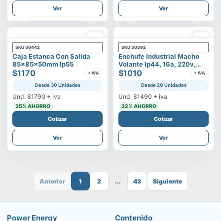
Ver
Ver
SKU
30442
SKU
30392
Caja Estanca Con Salida
Enchufe Industrial Macho
85x85x50mm Ip55
Volante Ip44, 16a, 220v,
$1170
2p+t
$1010
+ IVA
+ IVA
Desde 30 Unidades
Desde 20 Unidades
Und.
$1790
+ iva
Und.
$1490
+ iva
35
% AHORRO
32
% AHORRO
Cotizar
Cotizar
Ver
Ver
Anterior
1
2
...
43
Siguiente
Power Energy
Contenido