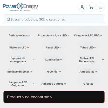
Antiexplosivos
Proyectores Área LED
Campanas LED UFO
Plafones LED
Panel LED
Tubos LED
Equipos de
Cintas LED
Luminarias
emergencia
Decorativas
Iluminación Solar
Foco Riel
Ampolletas
Lámparas LED
Apliqués y Otros
Ofertas
Colgantes
Producto no encontrado