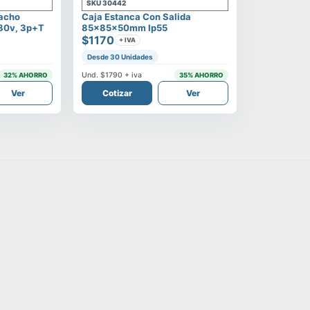
SKU
30442
Macho
Caja Estanca Con Salida
380v, 3p+t
85x85x50mm Ip55
$1170
+ IVA
Desde 30 Unidades
Und.
$1790
+ iva
32
% AHORRO
35
% AHORRO
Ver
Cotizar
Ver