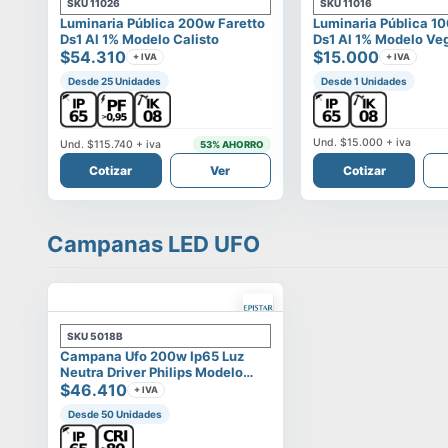
SKU
11026
SKU
11016
Luminaria Pública 200w Faretto
Luminaria Pública 1
Ds1 Al 1% Modelo Calisto
Ds1 Al 1% Modelo Ve
$54.310
$15.000
+ IVA
+ IVA
Desde 25 Unidades
Desde 1 Unidades
Und.
$15.000
+ iva
Und.
$115.740
+ iva
53
% AHORRO
Cotizar
Ver
Cotizar
Campanas LED UFO
SKU
5018B
Campana Ufo 200w Ip65 Luz
Neutra Driver Philips Modelo
Eltanin
$46.410
+ IVA
Desde 50 Unidades