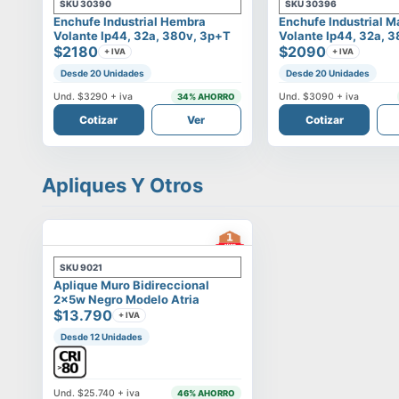
SKU
30390
SKU
30396
Enchufe Industrial Hembra
Enchufe Industrial 
Volante Ip44, 32a, 380v, 3p+t
Volante Ip44, 32a, 
$2180
$2090
+ IVA
+ IVA
Desde 20 Unidades
Desde 20 Unidades
Und.
$3290
+ iva
Und.
$3090
+ iva
34
% AHORRO
Cotizar
Ver
Cotizar
Apliques Y Otros
SKU
9021
Aplique Muro Bidireccional
2x5w Negro Modelo Atria
$13.790
+ IVA
Desde 12 Unidades
Und.
$25.740
+ iva
46
% AHORRO