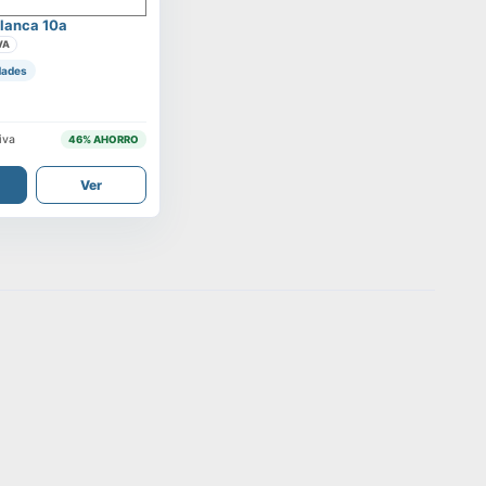
lanca 10a
VA
dades
iva
46
% AHORRO
Ver