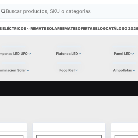
S ELÉCTRICOS
REMATE SOLAR
REMATES
OFERTAS
BLOG
CATÁLOGO 202
mpanas LED UFO
Plafones LED
Panel LED
luminación Solar
Foco Riel
Ampolletas