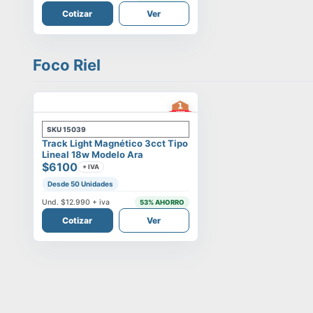
Cotizar
Ver
Foco Riel
SKU
15039
Track Light Magnético 3cct Tipo
Lineal 18w Modelo Ara
$6100
+ IVA
Desde 50 Unidades
Und.
$12.990
+ iva
53
% AHORRO
Cotizar
Ver