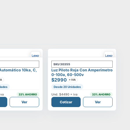
SKU
30355
 Automático 10ka, C,
Luz Piloto Roja Con Amperímetro
0-100a, 60-500v
$2990
VA
+ IVA
dades
Desde 20 Unidades
iva
Und.
$4490
+ iva
33
% AHORRO
33
% AHORRO
Ver
Cotizar
Ver