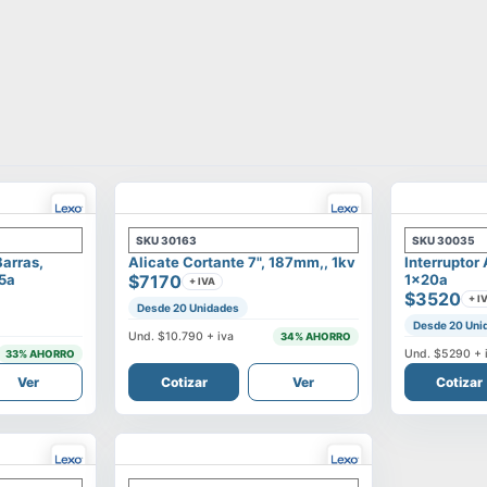
SKU
30163
SKU
30035
Barras,
Alicate Cortante 7", 187mm,, 1kv
Interruptor
25a
$7170
1x20a
+ IVA
$3520
+ I
Desde 20 Unidades
Desde 20 Uni
Und.
$10.790
+ iva
34
% AHORRO
Und.
$5290
+ 
33
% AHORRO
Ver
Cotizar
Ver
Cotizar