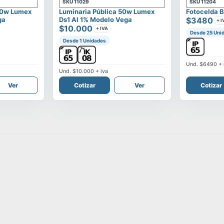
SKU
11029
SKU
11204
00w Lumex
Luminaria Pública 50w Lumex
Fotocelda B
ga
Ds1 Al 1% Modelo Vega
$3480
+ I
$10.000
+ IVA
Desde 25 Uni
Desde 1 Unidades
Und.
$6490
+ 
Und.
$10.000
+ iva
Ver
Cotizar
Ver
Cotizar