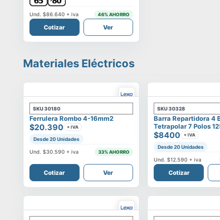
Und.
$86.640
+ iva
46
% AHORRO
Cotizar
Ver
Materiales Eléctricos
SKU
30180
SKU
30328
Ferrulera Rombo 4-16mm2
Barra Repartidora 4 
$20.390
Tetrapolar 7 Polos 1
+ IVA
$8400
+ IVA
Desde 20 Unidades
Desde 20 Unidades
Und.
$30.590
+ iva
33
% AHORRO
Und.
$12.590
+ iva
Cotizar
Ver
Cotizar