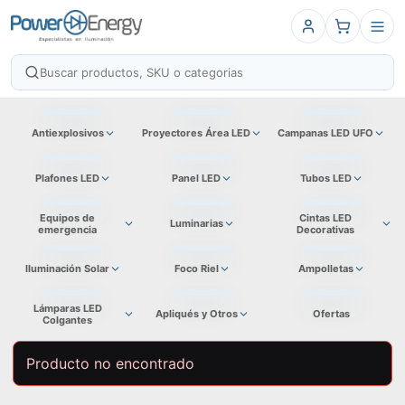
Antiexplosivos
Proyectores Área LED
Campanas LED UFO
Plafones LED
Panel LED
Tubos LED
Equipos de
Cintas LED
Luminarias
emergencia
Decorativas
Iluminación Solar
Foco Riel
Ampolletas
Lámparas LED
Apliqués y Otros
Ofertas
Colgantes
Producto no encontrado