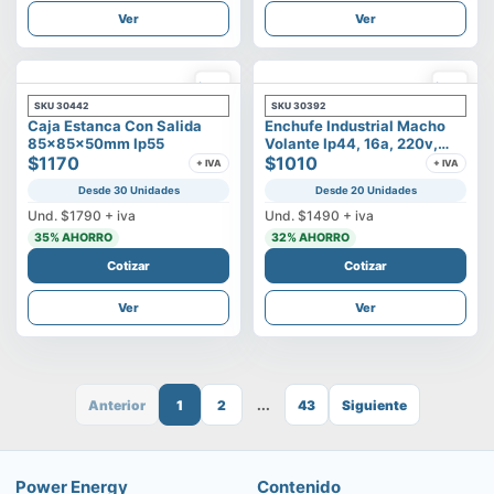
Ver
Ver
SKU
30442
SKU
30392
Caja Estanca Con Salida
Enchufe Industrial Macho
85x85x50mm Ip55
Volante Ip44, 16a, 220v,
$1170
2p+t
$1010
+ IVA
+ IVA
Desde 30 Unidades
Desde 20 Unidades
Und.
$1790
+ iva
Und.
$1490
+ iva
35
% AHORRO
32
% AHORRO
Cotizar
Cotizar
Ver
Ver
Anterior
1
2
...
43
Siguiente
Power Energy
Contenido