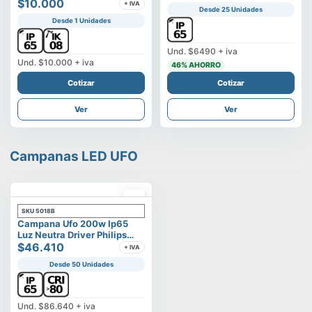
Vega
$10.000
+ IVA
Desde 25 Unidades
Desde 1 Unidades
Und.
$6490
+ iva
Und.
$10.000
+ iva
46
% AHORRO
Cotizar
Cotizar
Ver
Ver
Campanas LED UFO
SKU
5018B
Campana Ufo 200w Ip65
Luz Neutra Driver Philips
Modelo Eltanin
$46.410
+ IVA
Desde 50 Unidades
Und.
$86.640
+ iva