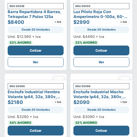
SKU
30328
SKU
30355
Barra Repartidora 4 Barras,
Luz Piloto Roja Con
Tetrapolar 7 Polos 125a
Amperímetro 0-100a, 60-
$8400
500v
$2990
+ IVA
+ IVA
Desde 20 Unidades
Desde 20 Unidades
Und.
$12.590
+ iva
Und.
$4490
+ iva
33
% AHORRO
33
% AHORRO
Cotizar
Cotizar
Ver
Ver
SKU
30390
SKU
30396
Enchufe Industrial Hembra
Enchufe Industrial Macho
Volante Ip44, 32a, 380v,
Volante Ip44, 32a, 380v,
3p+t
$2180
3p+t
$2090
+ IVA
+ IVA
Desde 20 Unidades
Desde 20 Unidades
Und.
$3290
+ iva
Und.
$3090
+ iva
34
% AHORRO
32
% AHORRO
Cotizar
Cotizar