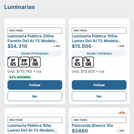
Luminarias
SKU
11026
SKU
11016
Luminaria Pública 200w
Luminaria Pública 100w
Faretto Ds1 Al 1% Modelo
Lumex Ds1 Al 1% Modelo
Calisto
$54.310
Vega
$15.000
+ IVA
+ IVA
Desde 25 Unidades
Desde 1 Unidades
Und.
$115.740
+ iva
Und.
$15.000
+ iva
53
% AHORRO
Cotizar
Cotizar
Ver
Ver
SKU
11029
SKU
11204
Luminaria Pública 50w
Fotocelda Blanca 10a
Lumex Ds1 Al 1% Modelo
$3480
+ IVA