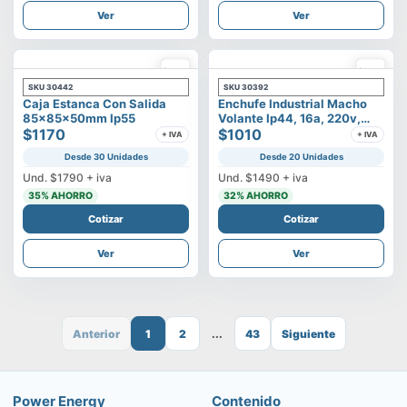
Ver
Ver
SKU
30442
SKU
30392
Caja Estanca Con Salida
Enchufe Industrial Macho
85x85x50mm Ip55
Volante Ip44, 16a, 220v,
$1170
2p+t
$1010
+ IVA
+ IVA
Desde 30 Unidades
Desde 20 Unidades
Und.
$1790
+ iva
Und.
$1490
+ iva
35
% AHORRO
32
% AHORRO
Cotizar
Cotizar
Ver
Ver
Anterior
1
2
...
43
Siguiente
Power Energy
Contenido