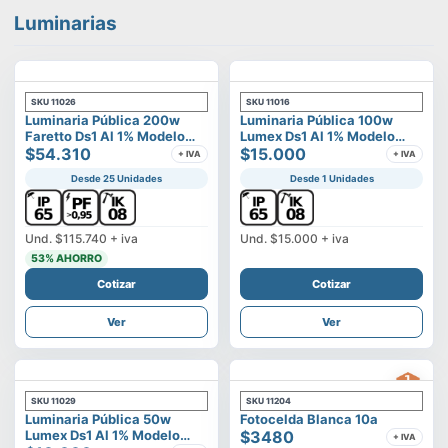
Luminarias
SKU
11026
SKU
11016
Luminaria Pública 200w
Luminaria Pública 100w
Faretto Ds1 Al 1% Modelo
Lumex Ds1 Al 1% Modelo
Calisto
$54.310
Vega
$15.000
+ IVA
+ IVA
Desde 25 Unidades
Desde 1 Unidades
Und.
$115.740
+ iva
Und.
$15.000
+ iva
53
% AHORRO
Cotizar
Cotizar
Ver
Ver
SKU
11029
SKU
11204
Luminaria Pública 50w
Fotocelda Blanca 10a
Lumex Ds1 Al 1% Modelo
$3480
+ IVA