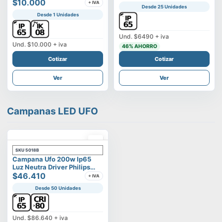
Vega
$10.000
+ IVA
Desde 25 Unidades
Desde 1 Unidades
Und.
$6490
+ iva
Und.
$10.000
+ iva
46
% AHORRO
Cotizar
Cotizar
Ver
Ver
Campanas LED UFO
SKU
5018B
Campana Ufo 200w Ip65
Luz Neutra Driver Philips
Modelo Eltanin
$46.410
+ IVA
Desde 50 Unidades
Und.
$86.640
+ iva