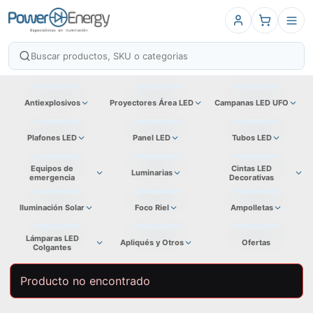
Antiexplosivos
Proyectores Área LED
Campanas LED UFO
Plafones LED
Panel LED
Tubos LED
Equipos de
Cintas LED
Luminarias
emergencia
Decorativas
Iluminación Solar
Foco Riel
Ampolletas
Lámparas LED
Apliqués y Otros
Ofertas
Colgantes
Producto no encontrado