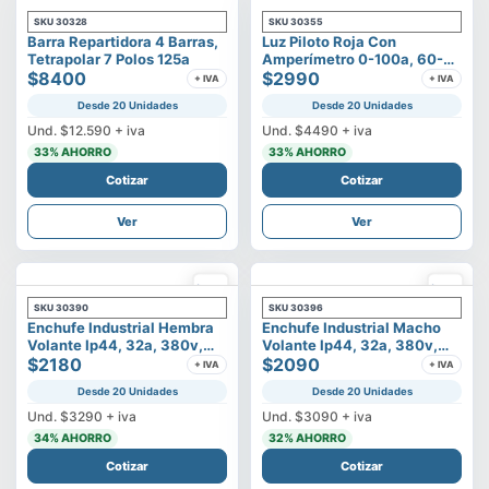
SKU
30328
SKU
30355
Barra Repartidora 4 Barras,
Luz Piloto Roja Con
Tetrapolar 7 Polos 125a
Amperímetro 0-100a, 60-
$8400
500v
$2990
+ IVA
+ IVA
Desde 20 Unidades
Desde 20 Unidades
Und.
$12.590
+ iva
Und.
$4490
+ iva
33
% AHORRO
33
% AHORRO
Cotizar
Cotizar
Ver
Ver
SKU
30390
SKU
30396
Enchufe Industrial Hembra
Enchufe Industrial Macho
Volante Ip44, 32a, 380v,
Volante Ip44, 32a, 380v,
3p+t
$2180
3p+t
$2090
+ IVA
+ IVA
Desde 20 Unidades
Desde 20 Unidades
Und.
$3290
+ iva
Und.
$3090
+ iva
34
% AHORRO
32
% AHORRO
Cotizar
Cotizar