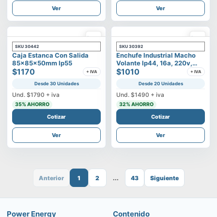
Ver
Ver
SKU
30442
SKU
30392
Caja Estanca Con Salida
Enchufe Industrial Macho
85x85x50mm Ip55
Volante Ip44, 16a, 220v,
$1170
2p+t
$1010
+ IVA
+ IVA
Desde 30 Unidades
Desde 20 Unidades
Und.
$1790
+ iva
Und.
$1490
+ iva
35
% AHORRO
32
% AHORRO
Cotizar
Cotizar
Ver
Ver
Anterior
1
2
...
43
Siguiente
Power Energy
Contenido