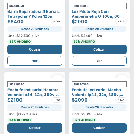
SKU
30328
SKU
30355
Barra Repartidora 4 Barras,
Luz Piloto Roja Con
Tetrapolar 7 Polos 125a
Amperímetro 0-100a, 60-
$8400
500v
$2990
+ IVA
+ IVA
Desde 20 Unidades
Desde 20 Unidades
Und.
$12.590
+ iva
Und.
$4490
+ iva
33
% AHORRO
33
% AHORRO
Cotizar
Cotizar
Ver
Ver
SKU
30390
SKU
30396
Enchufe Industrial Hembra
Enchufe Industrial Macho
Volante Ip44, 32a, 380v,
Volante Ip44, 32a, 380v,
3p+t
$2180
3p+t
$2090
+ IVA
+ IVA
Desde 20 Unidades
Desde 20 Unidades
Und.
$3290
+ iva
Und.
$3090
+ iva
34
% AHORRO
32
% AHORRO
Cotizar
Cotizar