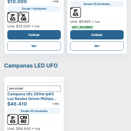
Vega
$10.000
+ IVA
Desde 25 Unidades
Desde 1 Unidades
Und.
$6490
+ iva
Und.
$10.000
+ iva
46
% AHORRO
Cotizar
Cotizar
Ver
Ver
Campanas LED UFO
SKU
5018B
Campana Ufo 200w Ip65
Luz Neutra Driver Philips
Modelo Eltanin
$46.410
+ IVA
Desde 50 Unidades
Und.
$86.640
+ iva