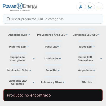
Antiexplosivos
Proyectores Área LED
Campanas LED UFO
Plafones LED
Panel LED
Tubos LED
Equipos de
Cintas LED
Luminarias
emergencia
Decorativas
Iluminación Solar
Foco Riel
Ampolletas
Lámparas LED
Apliqués y Otros
Ofertas
Colgantes
Producto no encontrado