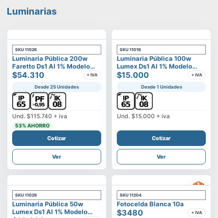
Luminarias
SKU
11026
SKU
11016
Luminaria Pública 200w
Luminaria Pública 100w
Faretto Ds1 Al 1% Modelo
Lumex Ds1 Al 1% Modelo
Calisto
$54.310
Vega
$15.000
+ IVA
+ IVA
Desde 25 Unidades
Desde 1 Unidades
Und.
$115.740
+ iva
Und.
$15.000
+ iva
53
% AHORRO
Cotizar
Cotizar
Ver
Ver
SKU
11029
SKU
11204
Luminaria Pública 50w
Fotocelda Blanca 10a
Lumex Ds1 Al 1% Modelo
$3480
+ IVA