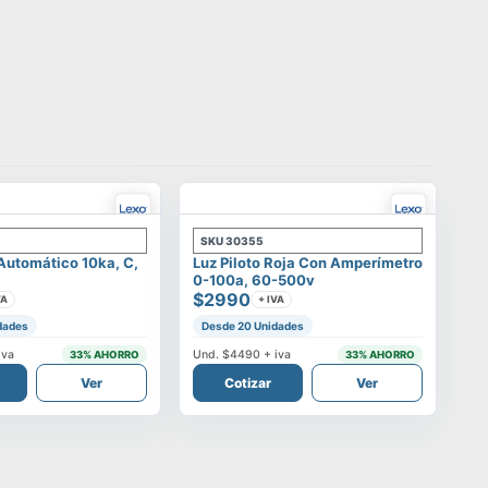
SKU
30355
 Automático 10ka, C,
Luz Piloto Roja Con Amperímetro
0-100a, 60-500v
$2990
VA
+ IVA
dades
Desde 20 Unidades
iva
Und.
$4490
+ iva
33
% AHORRO
33
% AHORRO
Ver
Cotizar
Ver