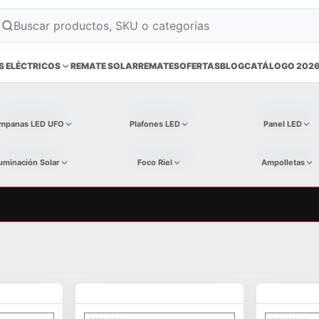
S ELÉCTRICOS
REMATE SOLAR
REMATES
OFERTAS
BLOG
CATÁLOGO 202
mpanas LED UFO
Plafones LED
Panel LED
luminación Solar
Foco Riel
Ampolletas