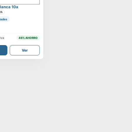
lanca 10a
VA
dades
iva
46
% AHORRO
Ver