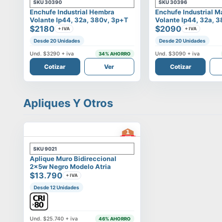
SKU
30390
SKU
30396
Enchufe Industrial Hembra
Enchufe Industrial 
Volante Ip44, 32a, 380v, 3p+t
Volante Ip44, 32a, 
$2180
$2090
+ IVA
+ IVA
Desde 20 Unidades
Desde 20 Unidades
Und.
$3290
+ iva
Und.
$3090
+ iva
34
% AHORRO
Cotizar
Ver
Cotizar
Apliques Y Otros
SKU
9021
Aplique Muro Bidireccional
2x5w Negro Modelo Atria
$13.790
+ IVA
Desde 12 Unidades
Und.
$25.740
+ iva
46
% AHORRO