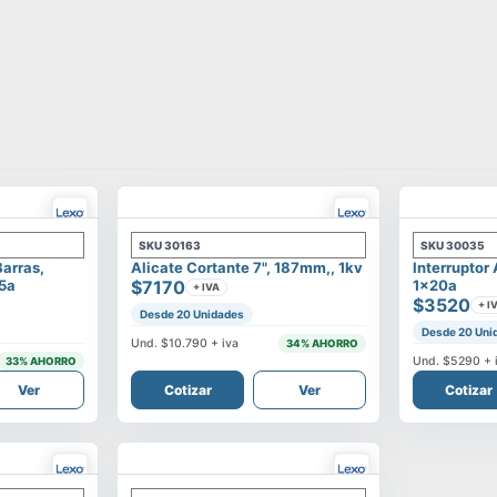
SKU
30163
SKU
30035
Barras,
Alicate Cortante 7", 187mm,, 1kv
Interruptor
25a
$7170
1x20a
+ IVA
$3520
+ I
Desde 20 Unidades
Desde 20 Uni
Und.
$10.790
+ iva
34
% AHORRO
Und.
$5290
+ 
33
% AHORRO
Ver
Cotizar
Ver
Cotizar