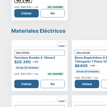
Und.
$86.640
+ iva
46
% AHORRO
Cotizar
Ver
Materiales Eléctricos
SKU
30180
SKU
30328
Ferrulera Rombo 4-16mm2
Barra Repartidora 4 
$20.390
Tetrapolar 7 Polos 1
+ IVA
$8400
+ IVA
Desde 20 Unidades
Desde 20 Unidades
Und.
$30.590
+ iva
33
% AHORRO
Und.
$12.590
+ iva
Cotizar
Ver
Cotizar