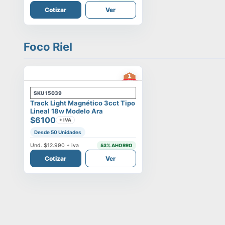
Cotizar
Ver
Foco Riel
SKU
15039
Track Light Magnético 3cct Tipo
Lineal 18w Modelo Ara
$6100
+ IVA
Desde 50 Unidades
Und.
$12.990
+ iva
53
% AHORRO
Cotizar
Ver