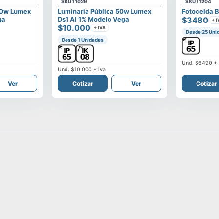
SKU
11029
SKU
11204
00w Lumex
Luminaria Pública 50w Lumex
Fotocelda B
ga
Ds1 Al 1% Modelo Vega
$3480
+ I
$10.000
+ IVA
Desde 25 Uni
Desde 1 Unidades
Und.
$6490
+ 
Und.
$10.000
+ iva
Ver
Cotizar
Ver
Cotizar