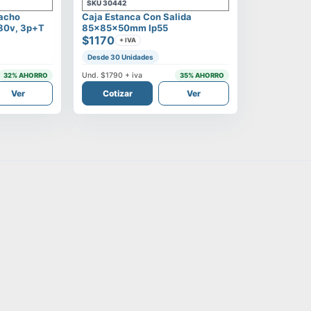
SKU
30442
Macho
Caja Estanca Con Salida
380v, 3p+t
85x85x50mm Ip55
$1170
+ IVA
Desde 30 Unidades
Und.
$1790
+ iva
32
% AHORRO
35
% AHORRO
Ver
Cotizar
Ver