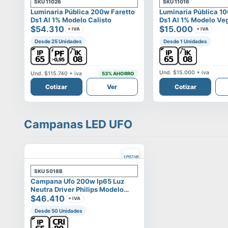
SKU
11026
SKU
11016
Luminaria Pública 200w Faretto
Luminaria Pública 1
Ds1 Al 1% Modelo Calisto
Ds1 Al 1% Modelo Ve
$54.310
$15.000
+ IVA
+ IVA
Desde 25 Unidades
Desde 1 Unidades
Und.
$15.000
+ iva
Und.
$115.740
+ iva
53
% AHORRO
Cotizar
Ver
Cotizar
Campanas LED UFO
SKU
5018B
Campana Ufo 200w Ip65 Luz
Neutra Driver Philips Modelo
Eltanin
$46.410
+ IVA
Desde 50 Unidades