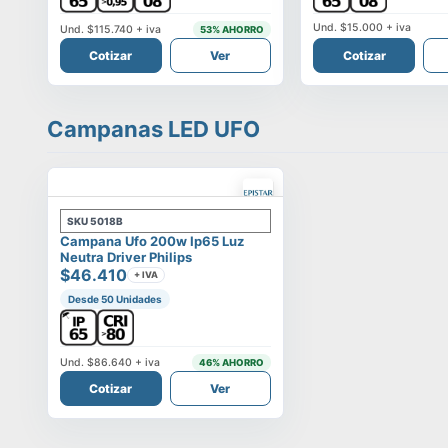
Und.
$15.000
+ iva
Und.
$115.740
+ iva
53
% AHORRO
Cotizar
Ver
Cotizar
Campanas LED UFO
SKU
5018B
Campana Ufo 200w Ip65 Luz
Neutra Driver Philips
$46.410
+ IVA
Desde 50 Unidades
Und.
$86.640
+ iva
46
% AHORRO
Cotizar
Ver