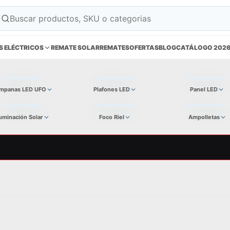
S ELÉCTRICOS
REMATE SOLAR
REMATES
OFERTAS
BLOG
CATÁLOGO 202
mpanas LED UFO
Plafones LED
Panel LED
luminación Solar
Foco Riel
Ampolletas