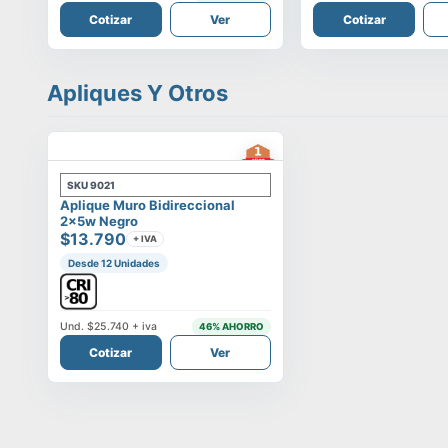
Cotizar
Ver
Cotizar
Apliques Y Otros
SKU
9021
Aplique Muro Bidireccional
2x5w Negro
$13.790
+ IVA
Desde 12 Unidades
Und.
$25.740
+ iva
46
% AHORRO
Cotizar
Ver