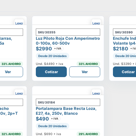
SKU
30355
SKU
30390
Barras,
Luz Piloto Roja Con Amperímetro
Enchufe Ind
25a
0-100a, 60-500v
Volante Ip4
$2990
$2180
+ IVA
+ IV
Desde 20 Unidades
Desde 20 Uni
Und.
$4490
+ iva
Und.
$3290
+ 
33
% AHORRO
33
% AHORRO
Ver
Cotizar
Ver
Cotizar
SKU
30184
Macho
Portalampara Base Recta Loza,
20v, 2p+t
E27, 4a, 250v, Blanco
$490
+ IVA
Desde 20 Unidades
Und.
$690
+ iva
32
% AHORRO
29
% AHORRO