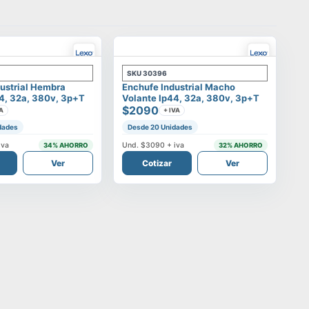
SKU
30396
ustrial Hembra
Enchufe Industrial Macho
4, 32a, 380v, 3p+t
Volante Ip44, 32a, 380v, 3p+t
$2090
A
+ IVA
dades
Desde 20 Unidades
iva
Und.
$3090
+ iva
34
% AHORRO
32
% AHORRO
Ver
Cotizar
Ver