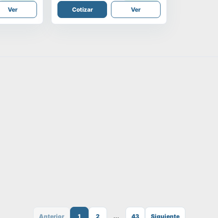
Ver
Cotizar
Ver
Anterior
1
2
...
43
Siguiente