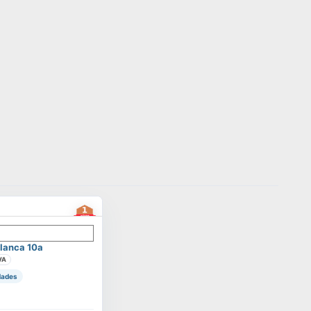
lanca 10a
VA
dades