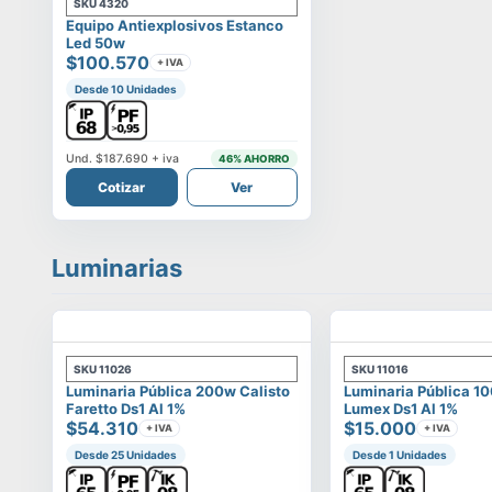
SKU
4320
Equipo Antiexplosivos Estanco
Led 50w
$100.570
+ IVA
Desde 10 Unidades
Und.
$187.690
+ iva
46
% AHORRO
Cotizar
Ver
Luminarias
SKU
11026
SKU
11016
Luminaria Pública 200w Calisto
Luminaria Pública 1
Faretto Ds1 Al 1%
Lumex Ds1 Al 1%
$54.310
$15.000
+ IVA
+ IVA
Desde 25 Unidades
Desde 1 Unidades