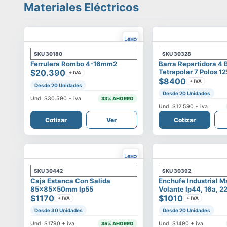
Materiales Eléctricos
SKU
30180
SKU
30328
Ferrulera Rombo 4-16mm2
Barra Repartidora 4 
$20.390
Tetrapolar 7 Polos 1
+ IVA
$8400
+ IVA
Desde 20 Unidades
Desde 20 Unidades
Und.
$30.590
+ iva
33
% AHORRO
Und.
$12.590
+ iva
Cotizar
Ver
Cotizar
SKU
30442
SKU
30392
Caja Estanca Con Salida
Enchufe Industrial 
85x85x50mm Ip55
Volante Ip44, 16a, 2
$1170
$1010
+ IVA
+ IVA
Desde 30 Unidades
Desde 20 Unidades
Und.
$1790
+ iva
Und.
$1490
+ iva
35
% AHORRO