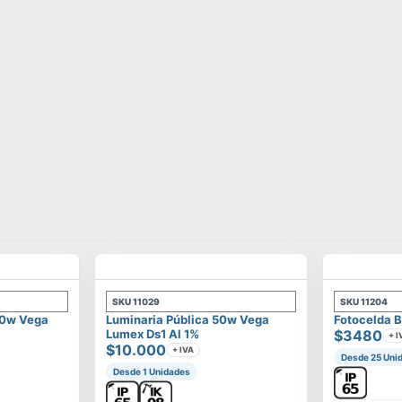
SKU
11029
SKU
11204
00w Vega
Luminaria Pública 50w Vega
Fotocelda B
Lumex Ds1 Al 1%
$3480
+ I
$10.000
+ IVA
Desde 25 Uni
Desde 1 Unidades