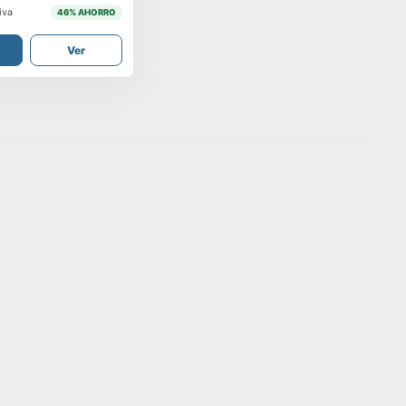
iva
46
% AHORRO
Ver