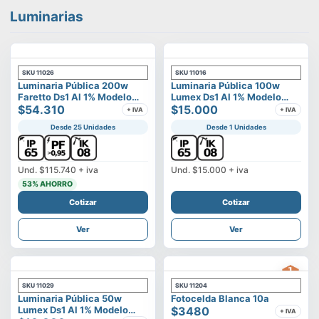
Luminarias
SKU
11026
SKU
11016
Luminaria Pública 200w
Luminaria Pública 100w
Faretto Ds1 Al 1% Modelo
Lumex Ds1 Al 1% Modelo
Calisto
$54.310
Vega
$15.000
+ IVA
+ IVA
Desde 25 Unidades
Desde 1 Unidades
Und.
$115.740
+ iva
Und.
$15.000
+ iva
53
% AHORRO
Cotizar
Cotizar
Ver
Ver
SKU
11029
SKU
11204
Luminaria Pública 50w
Fotocelda Blanca 10a
Lumex Ds1 Al 1% Modelo
$3480
+ IVA