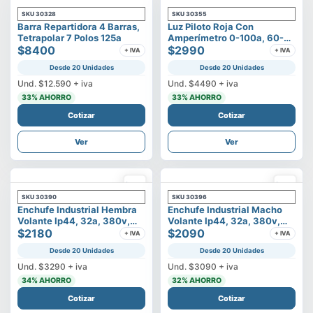
SKU
30328
SKU
30355
Barra Repartidora 4 Barras,
Luz Piloto Roja Con
Tetrapolar 7 Polos 125a
Amperímetro 0-100a, 60-
$8400
500v
$2990
+ IVA
+ IVA
Desde 20 Unidades
Desde 20 Unidades
Und.
$12.590
+ iva
Und.
$4490
+ iva
33
% AHORRO
33
% AHORRO
Cotizar
Cotizar
Ver
Ver
SKU
30390
SKU
30396
Enchufe Industrial Hembra
Enchufe Industrial Macho
Volante Ip44, 32a, 380v,
Volante Ip44, 32a, 380v,
3p+t
$2180
3p+t
$2090
+ IVA
+ IVA
Desde 20 Unidades
Desde 20 Unidades
Und.
$3290
+ iva
Und.
$3090
+ iva
34
% AHORRO
32
% AHORRO
Cotizar
Cotizar