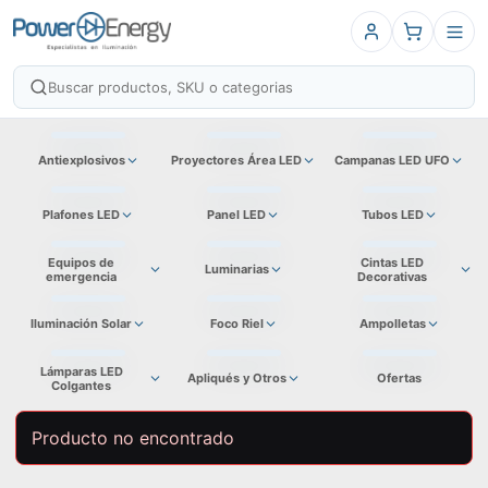
Antiexplosivos
Proyectores Área LED
Campanas LED UFO
Plafones LED
Panel LED
Tubos LED
Equipos de
Cintas LED
Luminarias
emergencia
Decorativas
Iluminación Solar
Foco Riel
Ampolletas
Lámparas LED
Apliqués y Otros
Ofertas
Colgantes
Producto no encontrado