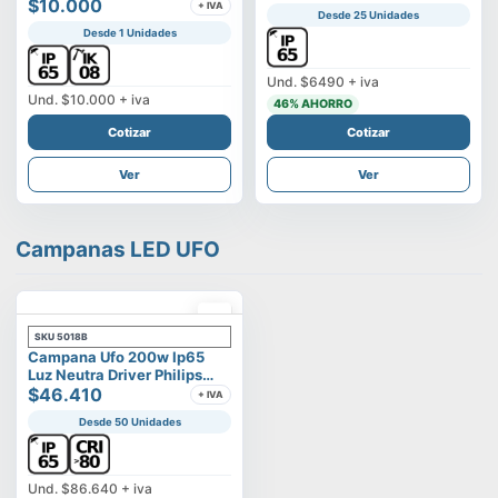
Vega
$10.000
+ IVA
Desde 25 Unidades
Desde 1 Unidades
Und.
$6490
+ iva
Und.
$10.000
+ iva
46
% AHORRO
Cotizar
Cotizar
Ver
Ver
Campanas LED UFO
SKU
5018B
Campana Ufo 200w Ip65
Luz Neutra Driver Philips
Modelo Eltanin
$46.410
+ IVA
Desde 50 Unidades
Und.
$86.640
+ iva