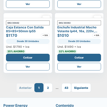
Ver
Ver
SKU
30442
SKU
30392
Caja Estanca Con Salida
Enchufe Industrial Macho
85x85x50mm Ip55
Volante Ip44, 16a, 220v,
$1170
2p+t
$1010
+ IVA
+ IVA
Desde 30 Unidades
Desde 20 Unidades
Und.
$1790
+ iva
Und.
$1490
+ iva
35
% AHORRO
32
% AHORRO
Cotizar
Cotizar
Ver
Ver
Anterior
1
2
...
43
Siguiente
Power Energy
Contenido