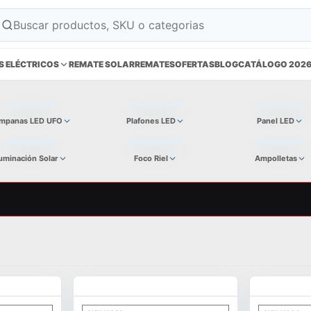
S ELÉCTRICOS
REMATE SOLAR
REMATES
OFERTAS
BLOG
CATÁLOGO 202
mpanas LED UFO
Plafones LED
Panel LED
luminación Solar
Foco Riel
Ampolletas