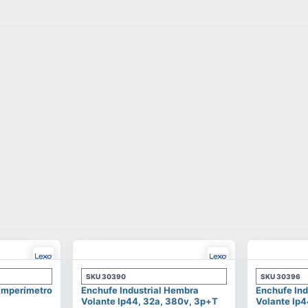
SKU
30390
SKU
30396
 Amperímetro
Enchufe Industrial Hembra
Enchufe Ind
Volante Ip44, 32a, 380v, 3p+t
Volante Ip4