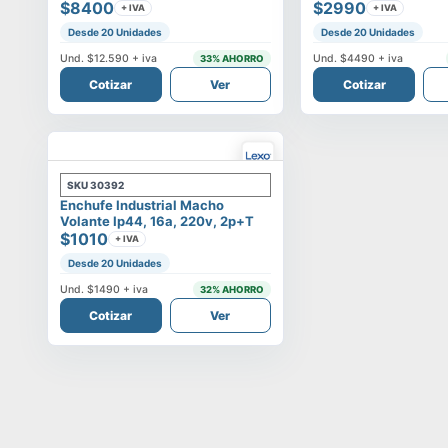
$8400
$2990
+ IVA
+ IVA
Desde 20 Unidades
Desde 20 Unidades
Und.
$12.590
+ iva
Und.
$4490
+ iva
33
% AHORRO
Cotizar
Ver
Cotizar
SKU
30392
Enchufe Industrial Macho
Volante Ip44, 16a, 220v, 2p+t
$1010
+ IVA
Desde 20 Unidades
Und.
$1490
+ iva
32
% AHORRO
Cotizar
Ver