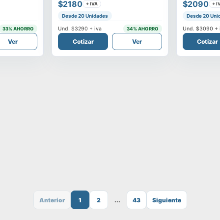
$2180
$2090
+ IVA
+ I
Desde 20 Unidades
Desde 20 Uni
Und.
$3290
+ iva
Und.
$3090
+ 
33
% AHORRO
34
% AHORRO
Ver
Cotizar
Ver
Cotizar
Anterior
1
2
...
43
Siguiente