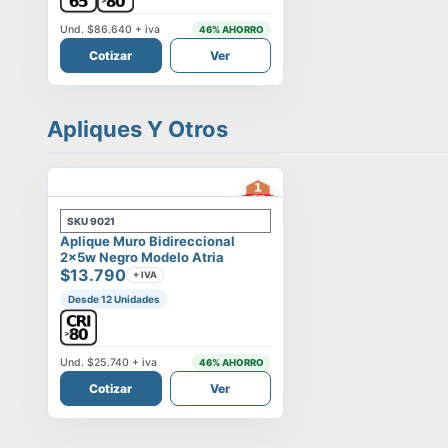
Und.
$86.640
+ iva
46
% AHORRO
Cotizar
Ver
Apliques Y Otros
SKU
9021
Aplique Muro Bidireccional
2x5w Negro Modelo Atria
$13.790
+ IVA
Desde 12 Unidades
Und.
$25.740
+ iva
46
% AHORRO
Cotizar
Ver