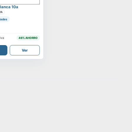
lanca 10a
VA
dades
iva
46
% AHORRO
Ver