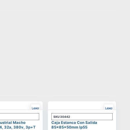
SKU
30442
ustrial Macho
Caja Estanca Con Salida
4, 32a, 380v, 3p+t
85x85x50mm Ip55