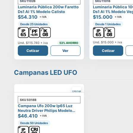
SKU
11026
SKU
11016
Luminaria Pública 200w Faretto
Luminaria Pública 1
Ds1 Al 1% Modelo Calisto
Ds1 Al 1% Modelo Ve
$54.310
$15.000
+ IVA
+ IVA
Desde 25 Unidades
Desde 1 Unidades
Und.
$15.000
+ iva
Und.
$115.740
+ iva
53
% AHORRO
Cotizar
Ver
Cotizar
Campanas LED UFO
SKU
5018B
Campana Ufo 200w Ip65 Luz
Neutra Driver Philips Modelo
Eltanin
$46.410
+ IVA
Desde 50 Unidades