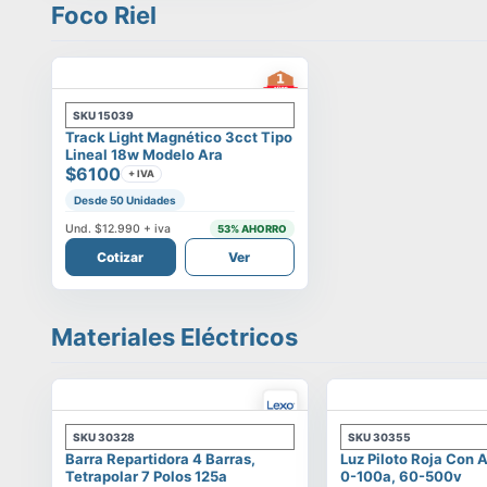
Foco Riel
SKU
15039
Track Light Magnético 3cct Tipo
Lineal 18w Modelo Ara
$6100
+ IVA
Desde 50 Unidades
Und.
$12.990
+ iva
53
% AHORRO
Cotizar
Ver
Materiales Eléctricos
SKU
30328
SKU
30355
Barra Repartidora 4 Barras,
Luz Piloto Roja Con
Tetrapolar 7 Polos 125a
0-100a, 60-500v