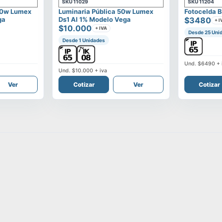
SKU
11029
SKU
11204
00w Lumex
Luminaria Pública 50w Lumex
Fotocelda B
ga
Ds1 Al 1% Modelo Vega
$3480
+ I
$10.000
+ IVA
Desde 25 Uni
Desde 1 Unidades
Und.
$6490
+ 
Und.
$10.000
+ iva
Ver
Cotizar
Ver
Cotizar