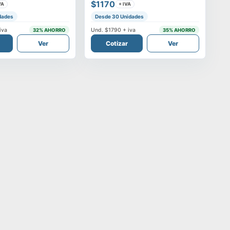
$1170
VA
+ IVA
dades
Desde 30 Unidades
iva
Und.
$1790
+ iva
32
% AHORRO
35
% AHORRO
Ver
Cotizar
Ver