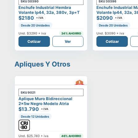
SKU
30390
SKU
30396
Enchufe Industrial Hembra
Enchufe Industrial 
Volante Ip44, 32a, 380v, 3p+t
Volante Ip44, 32a, 
$2180
$2090
+ IVA
+ IVA
Desde 20 Unidades
Desde 20 Unidades
Und.
$3290
+ iva
Und.
$3090
+ iva
34
% AHORRO
Cotizar
Ver
Cotizar
Apliques Y Otros
SKU
9021
Aplique Muro Bidireccional
2x5w Negro Modelo Atria
$13.790
+ IVA
Desde 12 Unidades
Und.
$25.740
+ iva
46
% AHORRO