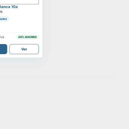
lanca 10a
VA
dades
iva
46
% AHORRO
Ver