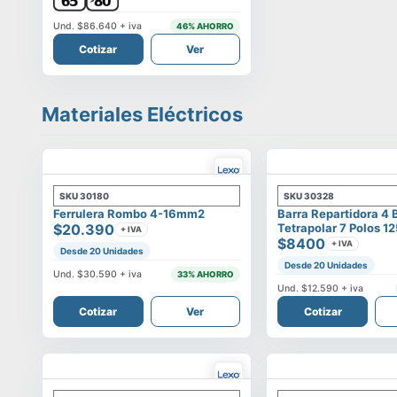
Und.
$86.640
+ iva
46
% AHORRO
Cotizar
Ver
Materiales Eléctricos
SKU
30180
SKU
30328
Ferrulera Rombo 4-16mm2
Barra Repartidora 4 
$20.390
Tetrapolar 7 Polos 1
+ IVA
$8400
+ IVA
Desde 20 Unidades
Desde 20 Unidades
Und.
$30.590
+ iva
33
% AHORRO
Und.
$12.590
+ iva
Cotizar
Ver
Cotizar