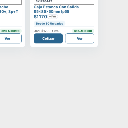
SKU
30442
Macho
Caja Estanca Con Salida
380v, 3p+t
85x85x50mm Ip55
$1170
+ IVA
Desde 30 Unidades
Und.
$1790
+ iva
32
% AHORRO
35
% AHORRO
Ver
Cotizar
Ver