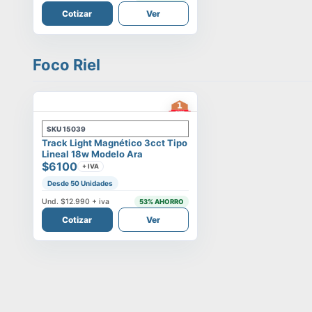
Cotizar
Ver
Foco Riel
SKU
15039
Track Light Magnético 3cct Tipo
Lineal 18w Modelo Ara
$6100
+ IVA
Desde 50 Unidades
Und.
$12.990
+ iva
53
% AHORRO
Cotizar
Ver