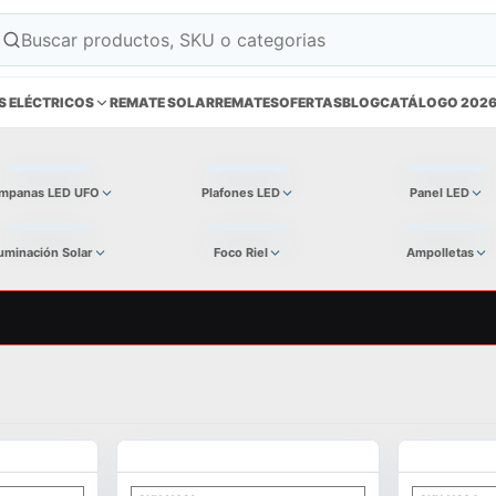
S ELÉCTRICOS
REMATE SOLAR
REMATES
OFERTAS
BLOG
CATÁLOGO 202
mpanas LED UFO
Plafones LED
Panel LED
luminación Solar
Foco Riel
Ampolletas