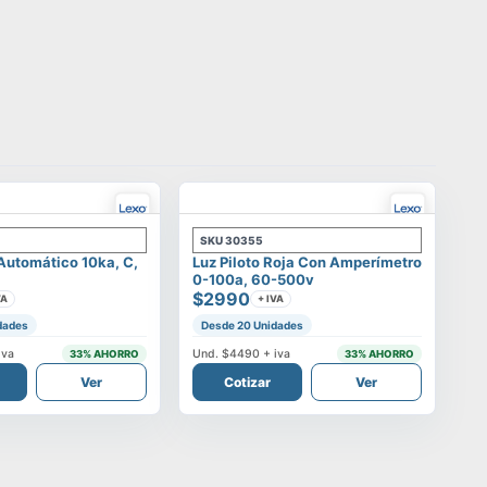
SKU
30355
 Automático 10ka, C,
Luz Piloto Roja Con Amperímetro
0-100a, 60-500v
$2990
VA
+ IVA
dades
Desde 20 Unidades
iva
Und.
$4490
+ iva
33
% AHORRO
33
% AHORRO
Ver
Cotizar
Ver