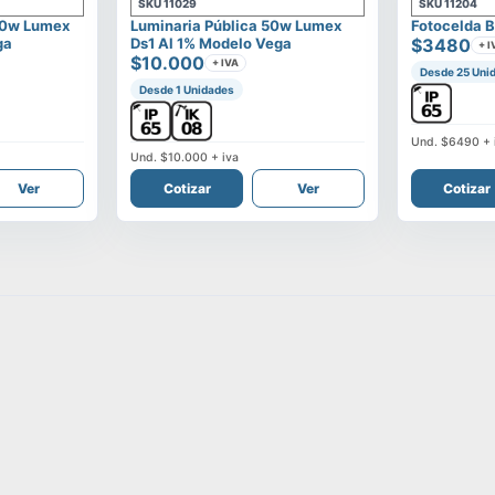
SKU
11029
SKU
11204
00w Lumex
Luminaria Pública 50w Lumex
Fotocelda B
ga
Ds1 Al 1% Modelo Vega
$3480
+ I
$10.000
+ IVA
Desde 25 Uni
Desde 1 Unidades
Und.
$6490
+ 
Und.
$10.000
+ iva
Ver
Cotizar
Ver
Cotizar