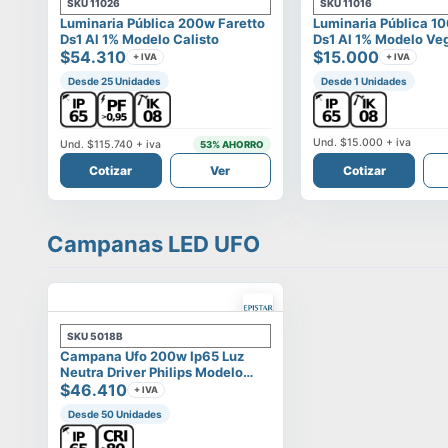
SKU
11026
SKU
11016
Luminaria Pública 200w Faretto
Luminaria Pública 1
Ds1 Al 1% Modelo Calisto
Ds1 Al 1% Modelo Ve
$54.310
$15.000
+ IVA
+ IVA
Desde 25 Unidades
Desde 1 Unidades
Und.
$15.000
+ iva
Und.
$115.740
+ iva
53
% AHORRO
Cotizar
Ver
Cotizar
Campanas LED UFO
SKU
5018B
Campana Ufo 200w Ip65 Luz
Neutra Driver Philips Modelo
Eltanin
$46.410
+ IVA
Desde 50 Unidades