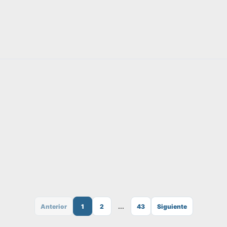
Anterior
1
2
...
43
Siguiente