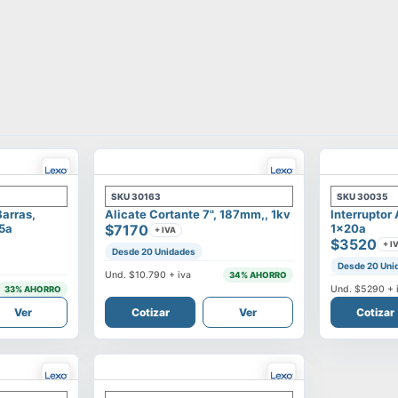
SKU
30163
SKU
30035
Barras,
Alicate Cortante 7", 187mm,, 1kv
Interruptor
25a
$7170
1x20a
+ IVA
$3520
+ I
Desde 20 Unidades
Desde 20 Uni
Und.
$10.790
+ iva
34
% AHORRO
Und.
$5290
+ 
33
% AHORRO
Ver
Cotizar
Ver
Cotizar