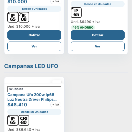
Vega
$10.000
+ IVA
Desde 25 Unidades
Desde 1 Unidades
Und.
$6490
+ iva
Und.
$10.000
+ iva
46
% AHORRO
Cotizar
Cotizar
Ver
Ver
Campanas LED UFO
SKU
5018B
Campana Ufo 200w Ip65
Luz Neutra Driver Philips
Modelo Eltanin
$46.410
+ IVA
Desde 50 Unidades
Und.
$86.640
+ iva