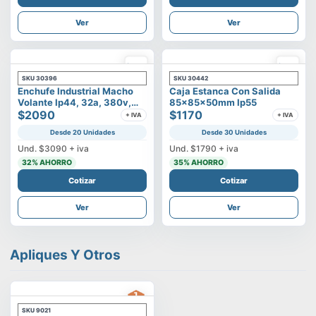
Ver
Ver
SKU
30396
SKU
30442
Enchufe Industrial Macho
Caja Estanca Con Salida
Volante Ip44, 32a, 380v,
85x85x50mm Ip55
3p+t
$2090
$1170
+ IVA
+ IVA
Desde 20 Unidades
Desde 30 Unidades
Und.
$3090
+ iva
Und.
$1790
+ iva
32
% AHORRO
35
% AHORRO
Cotizar
Cotizar
Ver
Ver
Apliques Y Otros
SKU
9021