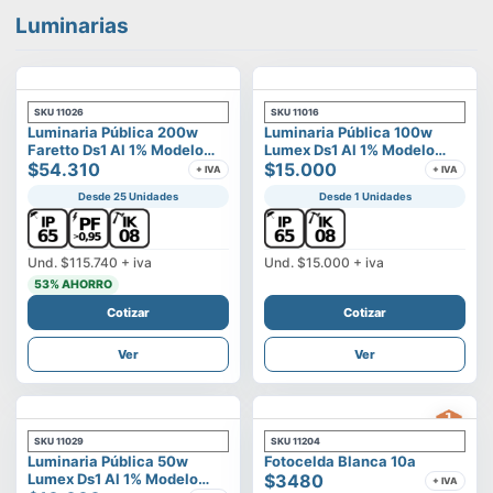
Luminarias
SKU
11026
SKU
11016
Luminaria Pública 200w
Luminaria Pública 100w
Faretto Ds1 Al 1% Modelo
Lumex Ds1 Al 1% Modelo
Calisto
$54.310
Vega
$15.000
+ IVA
+ IVA
Desde 25 Unidades
Desde 1 Unidades
Und.
$115.740
+ iva
Und.
$15.000
+ iva
53
% AHORRO
Cotizar
Cotizar
Ver
Ver
SKU
11029
SKU
11204
Luminaria Pública 50w
Fotocelda Blanca 10a
Lumex Ds1 Al 1% Modelo
$3480
+ IVA