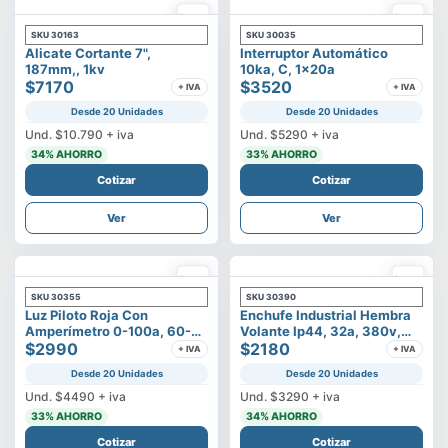
SKU
30163
SKU
30035
Alicate Cortante 7",
Interruptor Automático
187mm,, 1kv
10ka, C, 1x20a
$7170
$3520
+ IVA
+ IVA
Desde 20 Unidades
Desde 20 Unidades
Und.
$10.790
+ iva
Und.
$5290
+ iva
34
% AHORRO
33
% AHORRO
Cotizar
Cotizar
Ver
Ver
SKU
30355
SKU
30390
Luz Piloto Roja Con
Enchufe Industrial Hembra
Amperímetro 0-100a, 60-
Volante Ip44, 32a, 380v,
500v
$2990
3p+t
$2180
+ IVA
+ IVA
Desde 20 Unidades
Desde 20 Unidades
Und.
$4490
+ iva
Und.
$3290
+ iva
33
% AHORRO
34
% AHORRO
Cotizar
Cotizar