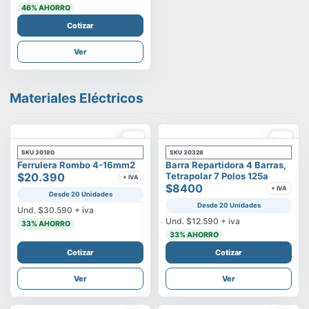
46
% AHORRO
Cotizar
Ver
Materiales Eléctricos
SKU
30180
SKU
30328
Ferrulera Rombo 4-16mm2
Barra Repartidora 4 Barras,
$20.390
Tetrapolar 7 Polos 125a
+ IVA
$8400
+ IVA
Desde 20 Unidades
Desde 20 Unidades
Und.
$30.590
+ iva
Und.
$12.590
+ iva
33
% AHORRO
33
% AHORRO
Cotizar
Cotizar
Ver
Ver