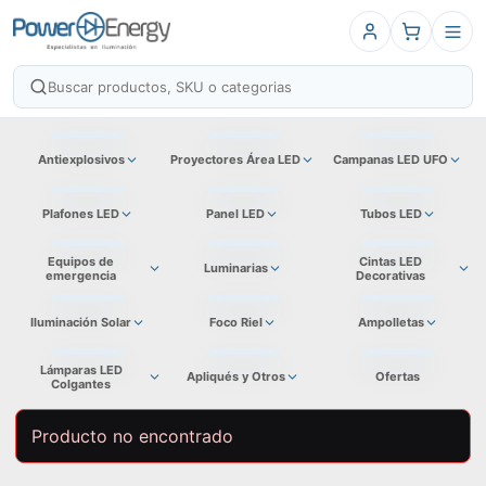
Antiexplosivos
Proyectores Área LED
Campanas LED UFO
Plafones LED
Panel LED
Tubos LED
Equipos de
Cintas LED
Luminarias
emergencia
Decorativas
Iluminación Solar
Foco Riel
Ampolletas
Lámparas LED
Apliqués y Otros
Ofertas
Colgantes
Producto no encontrado