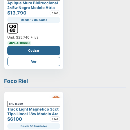
Aplique Muro Bidireccional
2x5w Negro Modelo Atria
$13.790
+ IVA
Desde 12 Unidades
Und.
$25.740
+ iva
46
% AHORRO
Cotizar
Ver
Foco Riel
SKU
15039
Track Light Magnético 3cct
Tipo Lineal 18w Modelo Ara
$6100
+ IVA
Desde 50 Unidades