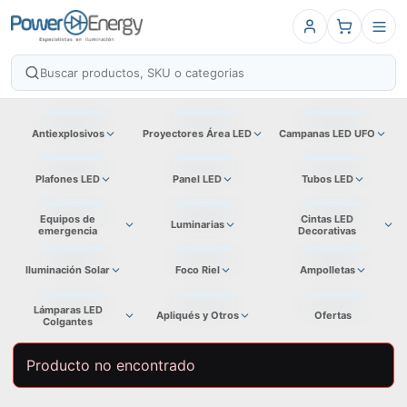
Antiexplosivos
Proyectores Área LED
Campanas LED UFO
Plafones LED
Panel LED
Tubos LED
Equipos de
Cintas LED
Luminarias
emergencia
Decorativas
Iluminación Solar
Foco Riel
Ampolletas
Lámparas LED
Apliqués y Otros
Ofertas
Colgantes
Producto no encontrado