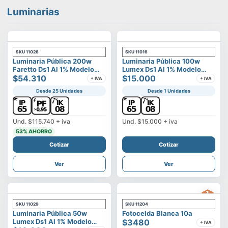
Luminarias
SKU
11026
SKU
11016
Luminaria Pública 200w
Luminaria Pública 100w
Faretto Ds1 Al 1% Modelo
Lumex Ds1 Al 1% Modelo
Calisto
$54.310
Vega
$15.000
+ IVA
+ IVA
Desde 25 Unidades
Desde 1 Unidades
Und.
$115.740
+ iva
Und.
$15.000
+ iva
53
% AHORRO
Cotizar
Cotizar
Ver
Ver
SKU
11029
SKU
11204
Luminaria Pública 50w
Fotocelda Blanca 10a
Lumex Ds1 Al 1% Modelo
$3480
+ IVA