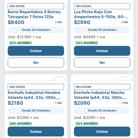
SKU
30328
SKU
30355
Barra Repartidora 4 Barras,
Luz Piloto Roja Con
Tetrapolar 7 Polos 125a
Amperímetro 0-100a, 60-
$8400
500v
$2990
+ IVA
+ IVA
Desde 20 Unidades
Desde 20 Unidades
Und.
$12.590
+ iva
Und.
$4490
+ iva
33
% AHORRO
33
% AHORRO
Cotizar
Cotizar
Ver
Ver
SKU
30390
SKU
30396
Enchufe Industrial Hembra
Enchufe Industrial Macho
Volante Ip44, 32a, 380v,
Volante Ip44, 32a, 380v,
3p+t
$2180
3p+t
$2090
+ IVA
+ IVA
Desde 20 Unidades
Desde 20 Unidades
Und.
$3290
+ iva
Und.
$3090
+ iva
34
% AHORRO
32
% AHORRO
Cotizar
Cotizar