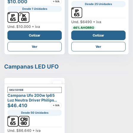
Vega
$10.000
+ IVA
Desde 25 Unidades
Desde 1 Unidades
Und.
$6490
+ iva
Und.
$10.000
+ iva
46
% AHORRO
Cotizar
Cotizar
Ver
Ver
Campanas LED UFO
SKU
5018B
Campana Ufo 200w Ip65
Luz Neutra Driver Philips
Modelo Eltanin
$46.410
+ IVA
Desde 50 Unidades
Und.
$86.640
+ iva