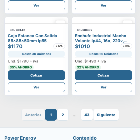
Ver
Ver
SKU
30442
SKU
30392
Caja Estanca Con Salida
Enchufe Industrial Macho
85x85x50mm Ip55
Volante Ip44, 16a, 220v,
$1170
2p+t
$1010
+ IVA
+ IVA
Desde 30 Unidades
Desde 20 Unidades
Und.
$1790
+ iva
Und.
$1490
+ iva
35
% AHORRO
32
% AHORRO
Cotizar
Cotizar
Ver
Ver
Anterior
1
2
...
43
Siguiente
Power Energy
Contenido