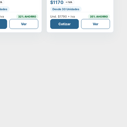
$1170
VA
+ IVA
dades
Desde 30 Unidades
iva
Und.
$1790
+ iva
32
% AHORRO
35
% AHORRO
Ver
Cotizar
Ver