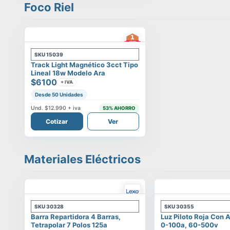
Foco Riel
SKU
15039
Track Light Magnético 3cct Tipo
Lineal 18w Modelo Ara
$6100
+ IVA
Desde 50 Unidades
Und.
$12.990
+ iva
53
% AHORRO
Cotizar
Ver
Materiales Eléctricos
SKU
30328
SKU
30355
Barra Repartidora 4 Barras,
Luz Piloto Roja Con
Tetrapolar 7 Polos 125a
0-100a, 60-500v