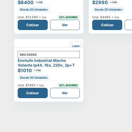
$8400
$2990
+ IVA
+ IVA
Desde 20 Unidades
Desde 20 Unidades
Und.
$12.590
+ iva
Und.
$4490
+ iva
33
% AHORRO
Cotizar
Ver
Cotizar
SKU
30392
Enchufe Industrial Macho
Volante Ip44, 16a, 220v, 2p+t
$1010
+ IVA
Desde 20 Unidades
Und.
$1490
+ iva
32
% AHORRO
Cotizar
Ver