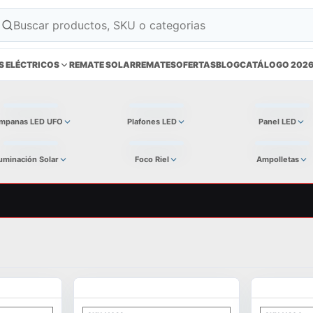
S ELÉCTRICOS
REMATE SOLAR
REMATES
OFERTAS
BLOG
CATÁLOGO 202
mpanas LED UFO
Plafones LED
Panel LED
luminación Solar
Foco Riel
Ampolletas