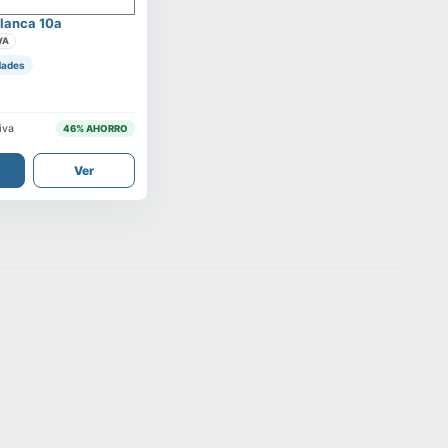
lanca 10a
VA
dades
iva
46
% AHORRO
Ver