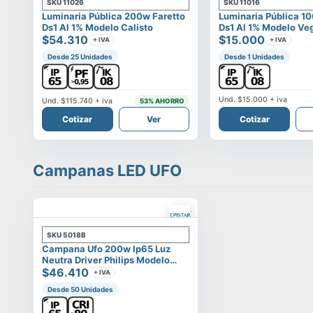
SKU
11026
SKU
11016
Luminaria Pública 200w Faretto
Luminaria Pública 1
Ds1 Al 1% Modelo Calisto
Ds1 Al 1% Modelo Ve
$54.310
$15.000
+ IVA
+ IVA
Desde 25 Unidades
Desde 1 Unidades
Und.
$15.000
+ iva
Und.
$115.740
+ iva
53
% AHORRO
Cotizar
Ver
Cotizar
Campanas LED UFO
SKU
5018B
Campana Ufo 200w Ip65 Luz
Neutra Driver Philips Modelo
Eltanin
$46.410
+ IVA
Desde 50 Unidades