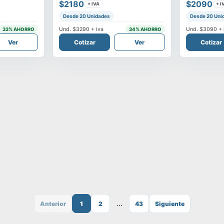
$2180
$2090
+ IVA
+ I
Desde 20 Unidades
Desde 20 Uni
Und.
$3290
+ iva
Und.
$3090
+ 
33
% AHORRO
34
% AHORRO
Ver
Cotizar
Ver
Cotizar
Anterior
1
2
...
43
Siguiente