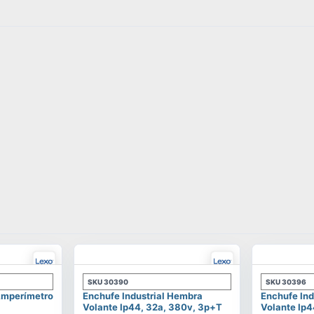
SKU
30390
SKU
30396
 Amperímetro
Enchufe Industrial Hembra
Enchufe Ind
Volante Ip44, 32a, 380v, 3p+t
Volante Ip4