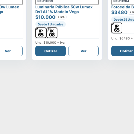
SKU
11029
SKU
11204
00w Lumex
Luminaria Pública 50w Lumex
Fotocelda B
ga
Ds1 Al 1% Modelo Vega
$3480
+ I
$10.000
+ IVA
Desde 25 Uni
Desde 1 Unidades
Und.
$6490
+ 
Und.
$10.000
+ iva
Ver
Cotizar
Ver
Cotizar