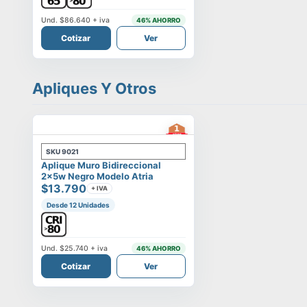
Und.
$86.640
+ iva
46
% AHORRO
Cotizar
Ver
Apliques Y Otros
SKU
9021
Aplique Muro Bidireccional
2x5w Negro Modelo Atria
$13.790
+ IVA
Desde 12 Unidades
Und.
$25.740
+ iva
46
% AHORRO
Cotizar
Ver