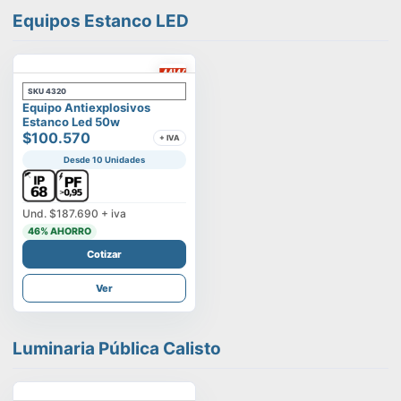
Equipos Estanco LED
SKU
4320
Equipo Antiexplosivos
Estanco Led 50w
$100.570
+ IVA
Desde 10 Unidades
Und.
$187.690
+ iva
46
% AHORRO
Cotizar
Ver
Luminaria Pública Calisto