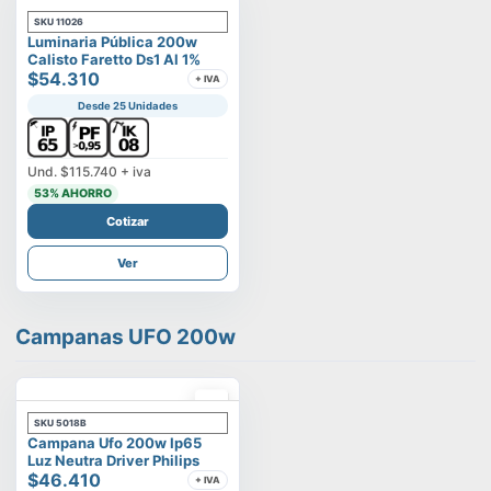
SKU
11026
Luminaria Pública 200w
Calisto Faretto Ds1 Al 1%
$54.310
+ IVA
Desde 25 Unidades
Und.
$115.740
+ iva
53
% AHORRO
Cotizar
Ver
Campanas UFO 200w
SKU
5018B
Campana Ufo 200w Ip65
Luz Neutra Driver Philips
$46.410
+ IVA