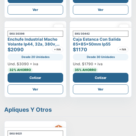
Ver
Ver
SKU
30396
SKU
30442
Enchufe Industrial Macho
Caja Estanca Con Salida
Volante Ip44, 32a, 380v,
85x85x50mm Ip55
3p+t
$2090
$1170
+ IVA
+ IVA
Desde 20 Unidades
Desde 30 Unidades
Und.
$3090
+ iva
Und.
$1790
+ iva
32
% AHORRO
35
% AHORRO
Cotizar
Cotizar
Ver
Ver
Apliques Y Otros
SKU
9021