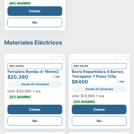
46
% AHORRO
Cotizar
Ver
Materiales Eléctricos
SKU
30180
SKU
30328
Ferrulera Rombo 4-16mm2
Barra Repartidora 4 Barras,
$20.390
Tetrapolar 7 Polos 125a
+ IVA
$8400
+ IVA
Desde 20 Unidades
Desde 20 Unidades
Und.
$30.590
+ iva
Und.
$12.590
+ iva
33
% AHORRO
33
% AHORRO
Cotizar
Cotizar
Ver
Ver