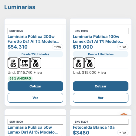
Luminarias
SKU
11026
SKU
11016
Luminaria Pública 200w
Luminaria Pública 100w
Faretto Ds1 Al 1% Modelo
Lumex Ds1 Al 1% Modelo
Calisto
$54.310
Vega
$15.000
+ IVA
+ IVA
Desde 25 Unidades
Desde 1 Unidades
Und.
$115.740
+ iva
Und.
$15.000
+ iva
53
% AHORRO
Cotizar
Cotizar
Ver
Ver
SKU
11029
SKU
11204
Luminaria Pública 50w
Fotocelda Blanca 10a
Lumex Ds1 Al 1% Modelo
$3480
+ IVA