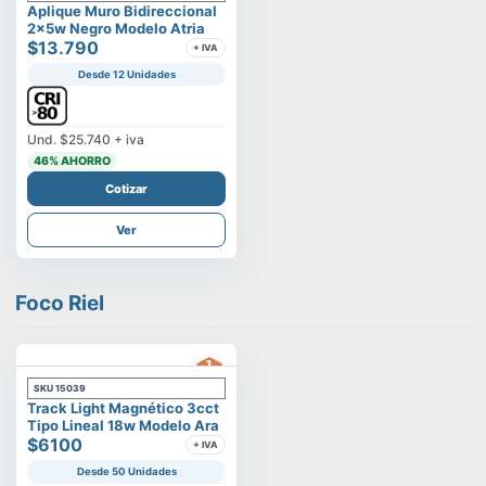
Aplique Muro Bidireccional
2x5w Negro Modelo Atria
$13.790
+ IVA
Desde 12 Unidades
Und.
$25.740
+ iva
46
% AHORRO
Cotizar
Ver
Foco Riel
SKU
15039
Track Light Magnético 3cct
Tipo Lineal 18w Modelo Ara
$6100
+ IVA
Desde 50 Unidades