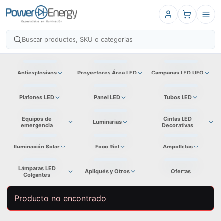
Antiexplosivos
Proyectores Área LED
Campanas LED UFO
Plafones LED
Panel LED
Tubos LED
Equipos de
Cintas LED
Luminarias
emergencia
Decorativas
Iluminación Solar
Foco Riel
Ampolletas
Lámparas LED
Apliqués y Otros
Ofertas
Colgantes
Producto no encontrado