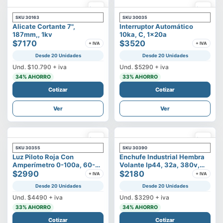
SKU
30163
SKU
30035
Alicate Cortante 7",
Interruptor Automático
187mm,, 1kv
10ka, C, 1x20a
$7170
$3520
+ IVA
+ IVA
Desde 20 Unidades
Desde 20 Unidades
Und.
$10.790
+ iva
Und.
$5290
+ iva
34
% AHORRO
33
% AHORRO
Cotizar
Cotizar
Ver
Ver
SKU
30355
SKU
30390
Luz Piloto Roja Con
Enchufe Industrial Hembra
Amperímetro 0-100a, 60-
Volante Ip44, 32a, 380v,
500v
$2990
3p+t
$2180
+ IVA
+ IVA
Desde 20 Unidades
Desde 20 Unidades
Und.
$4490
+ iva
Und.
$3290
+ iva
33
% AHORRO
34
% AHORRO
Cotizar
Cotizar