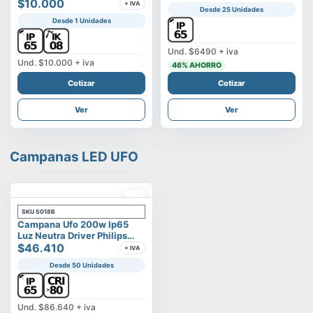
Vega
$10.000
+ IVA
Desde 25 Unidades
Desde 1 Unidades
Und.
$6490
+ iva
Und.
$10.000
+ iva
46
% AHORRO
Cotizar
Cotizar
Ver
Ver
Campanas LED UFO
SKU
5018B
Campana Ufo 200w Ip65
Luz Neutra Driver Philips
Modelo Eltanin
$46.410
+ IVA
Desde 50 Unidades
Und.
$86.640
+ iva