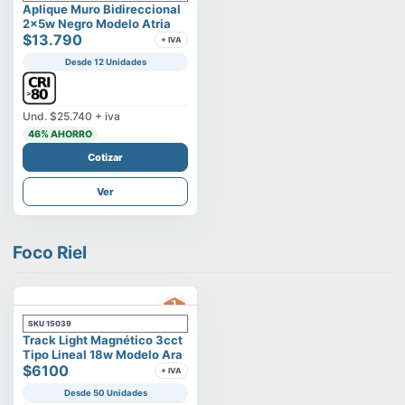
Aplique Muro Bidireccional
2x5w Negro Modelo Atria
$13.790
+ IVA
Desde 12 Unidades
Und.
$25.740
+ iva
46
% AHORRO
Cotizar
Ver
Foco Riel
SKU
15039
Track Light Magnético 3cct
Tipo Lineal 18w Modelo Ara
$6100
+ IVA
Desde 50 Unidades