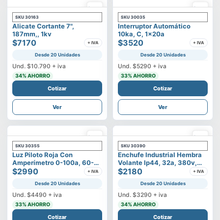
SKU
30163
SKU
30035
Alicate Cortante 7",
Interruptor Automático
187mm,, 1kv
10ka, C, 1x20a
$7170
$3520
+ IVA
+ IVA
Desde 20 Unidades
Desde 20 Unidades
Und.
$10.790
+ iva
Und.
$5290
+ iva
34
% AHORRO
33
% AHORRO
Cotizar
Cotizar
Ver
Ver
SKU
30355
SKU
30390
Luz Piloto Roja Con
Enchufe Industrial Hembra
Amperímetro 0-100a, 60-
Volante Ip44, 32a, 380v,
500v
$2990
3p+t
$2180
+ IVA
+ IVA
Desde 20 Unidades
Desde 20 Unidades
Und.
$4490
+ iva
Und.
$3290
+ iva
33
% AHORRO
34
% AHORRO
Cotizar
Cotizar