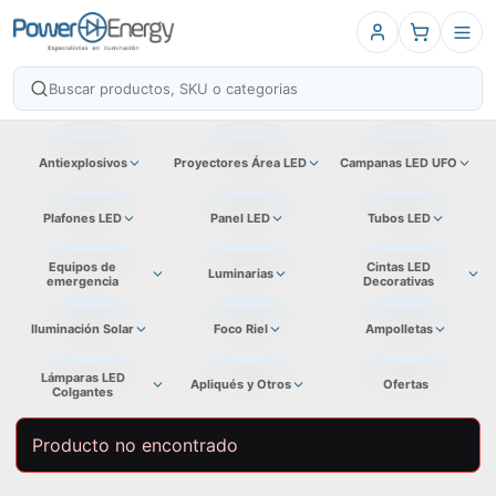
Antiexplosivos
Proyectores Área LED
Campanas LED UFO
Plafones LED
Panel LED
Tubos LED
Equipos de
Cintas LED
Luminarias
emergencia
Decorativas
Iluminación Solar
Foco Riel
Ampolletas
Lámparas LED
Apliqués y Otros
Ofertas
Colgantes
Producto no encontrado