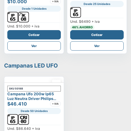
Vega
$10.000
+ IVA
Desde 25 Unidades
Desde 1 Unidades
Und.
$6490
+ iva
Und.
$10.000
+ iva
46
% AHORRO
Cotizar
Cotizar
Ver
Ver
Campanas LED UFO
SKU
5018B
Campana Ufo 200w Ip65
Luz Neutra Driver Philips
Modelo Eltanin
$46.410
+ IVA
Desde 50 Unidades
Und.
$86.640
+ iva