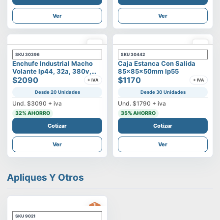
Ver
Ver
SKU
30396
SKU
30442
Enchufe Industrial Macho
Caja Estanca Con Salida
Volante Ip44, 32a, 380v,
85x85x50mm Ip55
3p+t
$2090
$1170
+ IVA
+ IVA
Desde 20 Unidades
Desde 30 Unidades
Und.
$3090
+ iva
Und.
$1790
+ iva
32
% AHORRO
35
% AHORRO
Cotizar
Cotizar
Ver
Ver
Apliques Y Otros
SKU
9021