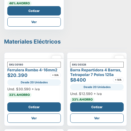
46
% AHORRO
Cotizar
Ver
Materiales Eléctricos
SKU
30180
SKU
30328
Ferrulera Rombo 4-16mm2
Barra Repartidora 4 Barras,
$20.390
Tetrapolar 7 Polos 125a
+ IVA
$8400
+ IVA
Desde 20 Unidades
Desde 20 Unidades
Und.
$30.590
+ iva
Und.
$12.590
+ iva
33
% AHORRO
33
% AHORRO
Cotizar
Cotizar
Ver
Ver