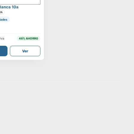
lanca 10a
VA
dades
iva
46
% AHORRO
Ver