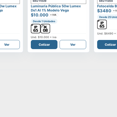
SKU
11029
SKU
11204
00w Lumex
Luminaria Pública 50w Lumex
Fotocelda B
ga
Ds1 Al 1% Modelo Vega
$3480
+ I
$10.000
+ IVA
Desde 25 Uni
Desde 1 Unidades
Und.
$6490
+ 
Und.
$10.000
+ iva
Ver
Cotizar
Ver
Cotizar