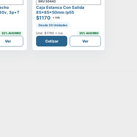
SKU
30442
Macho
Caja Estanca Con Salida
380v, 3p+t
85x85x50mm Ip55
$1170
+ IVA
Desde 30 Unidades
Und.
$1790
+ iva
32
% AHORRO
35
% AHORRO
Ver
Cotizar
Ver