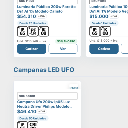
SKU
11026
SKU
11016
Luminaria Pública 200w Faretto
Luminaria Pública 1
Ds1 Al 1% Modelo Calisto
Ds1 Al 1% Modelo Ve
$54.310
$15.000
+ IVA
+ IVA
Desde 25 Unidades
Desde 1 Unidades
Und.
$15.000
+ iva
Und.
$115.740
+ iva
53
% AHORRO
Cotizar
Ver
Cotizar
Campanas LED UFO
SKU
5018B
Campana Ufo 200w Ip65 Luz
Neutra Driver Philips Modelo
Eltanin
$46.410
+ IVA
Desde 50 Unidades