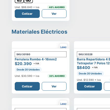
Und.
$86.640
+ iva
46
% AHORRO
Cotizar
Ver
Materiales Eléctricos
SKU
30180
SKU
30328
Ferrulera Rombo 4-16mm2
Barra Repartidora 4 
$20.390
Tetrapolar 7 Polos 1
+ IVA
$8400
+ IVA
Desde 20 Unidades
Desde 20 Unidades
Und.
$30.590
+ iva
33
% AHORRO
Und.
$12.590
+ iva
Cotizar
Ver
Cotizar