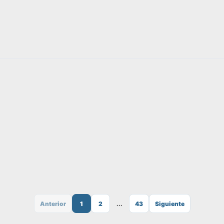
Anterior
1
2
...
43
Siguiente