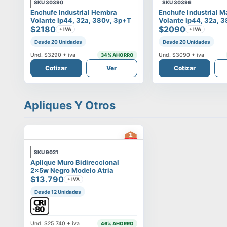
SKU
30390
SKU
30396
Enchufe Industrial Hembra
Enchufe Industrial 
Volante Ip44, 32a, 380v, 3p+t
Volante Ip44, 32a, 
$2180
$2090
+ IVA
+ IVA
Desde 20 Unidades
Desde 20 Unidades
Und.
$3290
+ iva
Und.
$3090
+ iva
34
% AHORRO
Cotizar
Ver
Cotizar
Apliques Y Otros
SKU
9021
Aplique Muro Bidireccional
2x5w Negro Modelo Atria
$13.790
+ IVA
Desde 12 Unidades
Und.
$25.740
+ iva
46
% AHORRO