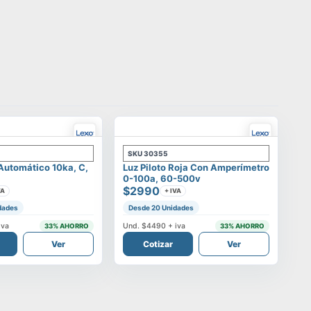
SKU
30355
 Automático 10ka, C,
Luz Piloto Roja Con Amperímetro
0-100a, 60-500v
$2990
VA
+ IVA
dades
Desde 20 Unidades
iva
Und.
$4490
+ iva
33
% AHORRO
33
% AHORRO
Ver
Cotizar
Ver