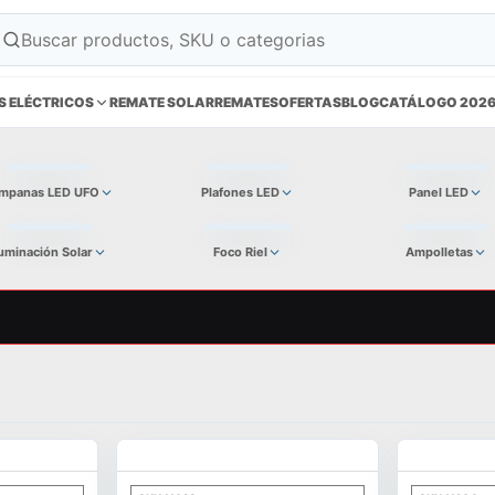
S ELÉCTRICOS
REMATE SOLAR
REMATES
OFERTAS
BLOG
CATÁLOGO 202
mpanas LED UFO
Plafones LED
Panel LED
luminación Solar
Foco Riel
Ampolletas