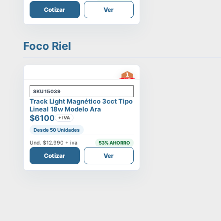
Cotizar
Ver
Foco Riel
SKU
15039
Track Light Magnético 3cct Tipo
Lineal 18w Modelo Ara
$6100
+ IVA
Desde 50 Unidades
Und.
$12.990
+ iva
53
% AHORRO
Cotizar
Ver