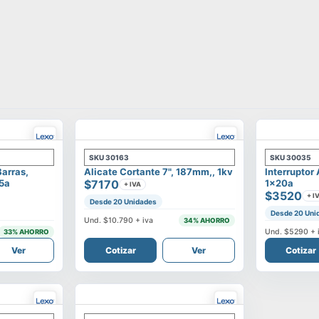
SKU
30163
SKU
30035
Barras,
Alicate Cortante 7", 187mm,, 1kv
Interruptor
25a
$7170
1x20a
+ IVA
$3520
+ I
Desde 20 Unidades
Desde 20 Uni
Und.
$10.790
+ iva
34
% AHORRO
Und.
$5290
+ 
33
% AHORRO
Ver
Cotizar
Ver
Cotizar