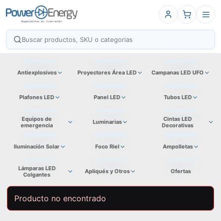
Antiexplosivos
Proyectores Área LED
Campanas LED UFO
Plafones LED
Panel LED
Tubos LED
Equipos de
Cintas LED
Luminarias
emergencia
Decorativas
Iluminación Solar
Foco Riel
Ampolletas
Lámparas LED
Apliqués y Otros
Ofertas
Colgantes
Producto no encontrado