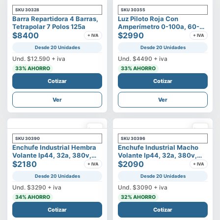
SKU
30328
SKU
30355
Barra Repartidora 4 Barras,
Luz Piloto Roja Con
Tetrapolar 7 Polos 125a
Amperímetro 0-100a, 60-
$8400
500v
$2990
+ IVA
+ IVA
Desde 20 Unidades
Desde 20 Unidades
Und.
$12.590
+ iva
Und.
$4490
+ iva
33
% AHORRO
33
% AHORRO
Cotizar
Cotizar
Ver
Ver
SKU
30390
SKU
30396
Enchufe Industrial Hembra
Enchufe Industrial Macho
Volante Ip44, 32a, 380v,
Volante Ip44, 32a, 380v,
3p+t
$2180
3p+t
$2090
+ IVA
+ IVA
Desde 20 Unidades
Desde 20 Unidades
Und.
$3290
+ iva
Und.
$3090
+ iva
34
% AHORRO
32
% AHORRO
Cotizar
Cotizar