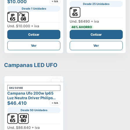
Vega
$10.000
+ IVA
Desde 25 Unidades
Desde 1 Unidades
Und.
$6490
+ iva
Und.
$10.000
+ iva
46
% AHORRO
Cotizar
Cotizar
Ver
Ver
Campanas LED UFO
SKU
5018B
Campana Ufo 200w Ip65
Luz Neutra Driver Philips
Modelo Eltanin
$46.410
+ IVA
Desde 50 Unidades
Und.
$86.640
+ iva