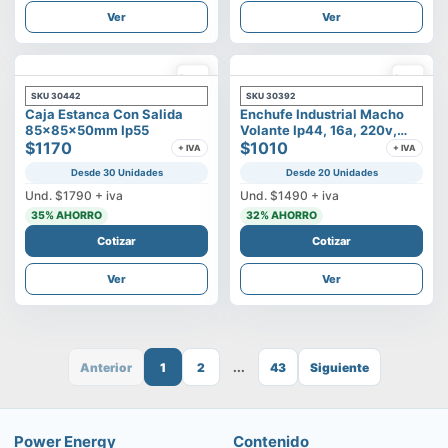
Ver
Ver
SKU
30442
SKU
30392
Caja Estanca Con Salida
Enchufe Industrial Macho
85x85x50mm Ip55
Volante Ip44, 16a, 220v,
$1170
2p+t
$1010
+ IVA
+ IVA
Desde 30 Unidades
Desde 20 Unidades
Und.
$1790
+ iva
Und.
$1490
+ iva
35
% AHORRO
32
% AHORRO
Cotizar
Cotizar
Ver
Ver
Anterior
1
2
...
43
Siguiente
Power Energy
Contenido