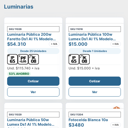
Luminarias
SKU
11026
SKU
11016
Luminaria Pública 200w
Luminaria Pública 100w
Faretto Ds1 Al 1% Modelo
Lumex Ds1 Al 1% Modelo
Calisto
$54.310
Vega
$15.000
+ IVA
+ IVA
Desde 25 Unidades
Desde 1 Unidades
Und.
$115.740
+ iva
Und.
$15.000
+ iva
53
% AHORRO
Cotizar
Cotizar
Ver
Ver
SKU
11029
SKU
11204
Luminaria Pública 50w
Fotocelda Blanca 10a
Lumex Ds1 Al 1% Modelo
$3480
+ IVA