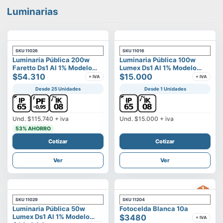
Luminarias
SKU
11026
SKU
11016
Luminaria Pública 200w
Luminaria Pública 100w
Faretto Ds1 Al 1% Modelo
Lumex Ds1 Al 1% Modelo
Calisto
$54.310
Vega
$15.000
+ IVA
+ IVA
Desde 25 Unidades
Desde 1 Unidades
Und.
$115.740
+ iva
Und.
$15.000
+ iva
53
% AHORRO
Cotizar
Cotizar
Ver
Ver
SKU
11029
SKU
11204
Luminaria Pública 50w
Fotocelda Blanca 10a
Lumex Ds1 Al 1% Modelo
$3480
+ IVA