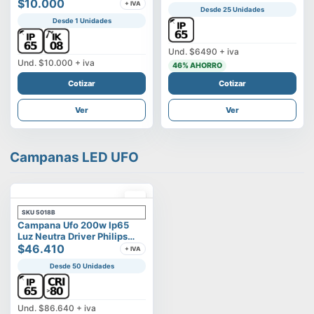
Vega
$10.000
+ IVA
Desde 25 Unidades
Desde 1 Unidades
Und.
$6490
+ iva
Und.
$10.000
+ iva
46
% AHORRO
Cotizar
Cotizar
Ver
Ver
Campanas LED UFO
SKU
5018B
Campana Ufo 200w Ip65
Luz Neutra Driver Philips
Modelo Eltanin
$46.410
+ IVA
Desde 50 Unidades
Und.
$86.640
+ iva