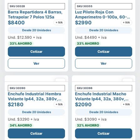
SKU
30328
SKU
30355
Barra Repartidora 4 Barras,
Luz Piloto Roja Con
Tetrapolar 7 Polos 125a
Amperímetro 0-100a, 60-
$8400
500v
$2990
+ IVA
+ IVA
Desde 20 Unidades
Desde 20 Unidades
Und.
$12.590
+ iva
Und.
$4490
+ iva
33
% AHORRO
33
% AHORRO
Cotizar
Cotizar
Ver
Ver
SKU
30390
SKU
30396
Enchufe Industrial Hembra
Enchufe Industrial Macho
Volante Ip44, 32a, 380v,
Volante Ip44, 32a, 380v,
3p+t
$2180
3p+t
$2090
+ IVA
+ IVA
Desde 20 Unidades
Desde 20 Unidades
Und.
$3290
+ iva
Und.
$3090
+ iva
34
% AHORRO
32
% AHORRO
Cotizar
Cotizar