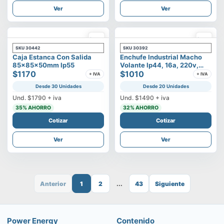
Ver
Ver
SKU
30442
SKU
30392
Caja Estanca Con Salida
Enchufe Industrial Macho
85x85x50mm Ip55
Volante Ip44, 16a, 220v,
$1170
2p+t
$1010
+ IVA
+ IVA
Desde 30 Unidades
Desde 20 Unidades
Und.
$1790
+ iva
Und.
$1490
+ iva
35
% AHORRO
32
% AHORRO
Cotizar
Cotizar
Ver
Ver
Anterior
1
2
...
43
Siguiente
Power Energy
Contenido