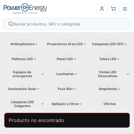
Antiexplosivos
Proyectores Área LED
Campanas LED UFO
Plafones LED
Panel LED
Tubos LED
Equipos de
Cintas LED
Luminarias
emergencia
Decorativas
Iluminación Solar
Foco Riel
Ampolletas
Lámparas LED
Apliqués y Otros
Ofertas
Colgantes
Producto no encontrado