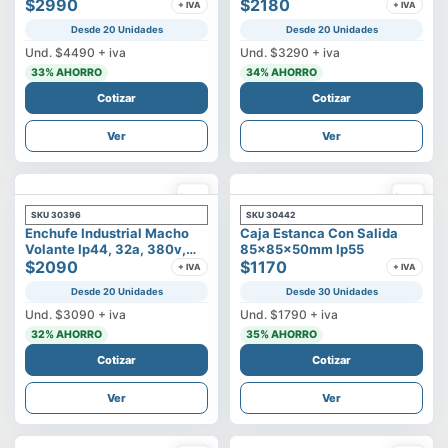
500v
$2990
3p+t
$2180
+ IVA
+ IVA
Desde 20 Unidades
Desde 20 Unidades
Und.
$4490
+ iva
Und.
$3290
+ iva
33
% AHORRO
34
% AHORRO
Cotizar
Cotizar
Ver
Ver
SKU
30396
SKU
30442
Enchufe Industrial Macho
Caja Estanca Con Salida
Volante Ip44, 32a, 380v,
85x85x50mm Ip55
3p+t
$2090
$1170
+ IVA
+ IVA
Desde 20 Unidades
Desde 30 Unidades
Und.
$3090
+ iva
Und.
$1790
+ iva
32
% AHORRO
35
% AHORRO
Cotizar
Cotizar
Ver
Ver