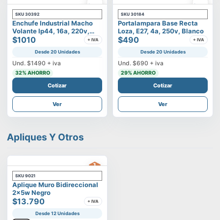
SKU
30392
SKU
30184
Enchufe Industrial Macho
Portalampara Base Recta
Volante Ip44, 16a, 220v,
Loza, E27, 4a, 250v, Blanco
2p+t
$1010
$490
+ IVA
+ IVA
Desde 20 Unidades
Desde 20 Unidades
Und.
$1490
+ iva
Und.
$690
+ iva
32
% AHORRO
29
% AHORRO
Cotizar
Cotizar
Ver
Ver
Apliques Y Otros
SKU
9021
Aplique Muro Bidireccional
2x5w Negro
$13.790
+ IVA
Desde 12 Unidades