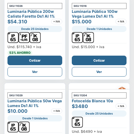
SKU
11026
SKU
11016
Luminaria Pública 200w
Luminaria Pública 100w
Calisto Faretto Ds1 Al 1%
Vega Lumex Ds1 Al 1%
$54.310
$15.000
+ IVA
+ IVA
Desde 25 Unidades
Desde 1 Unidades
Und.
$115.740
+ iva
Und.
$15.000
+ iva
53
% AHORRO
Cotizar
Cotizar
Ver
Ver
SKU
11029
SKU
11204
Luminaria Pública 50w Vega
Fotocelda Blanca 10a
Lumex Ds1 Al 1%
$3480
+ IVA
$10.000
+ IVA
Desde 25 Unidades
Desde 1 Unidades
Und.
$6490
+ iva