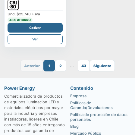
Und.
$25.740
+ iva
46
% AHORRO
Cotizar
Ver
Anterior
1
2
...
43
Siguiente
Power Energy
Contenido
Empresa
Comercializadora de productos
de equipos iluminación LED y
Políticas de
materiales eléctricos por mayor
Garantía/Devoluciones
para la industria y empresas
Política de protección de datos
instaladoras, líderes en Chile
personales
con más de 15 años entregando
Blog
productos con garantía de
Mercado Público