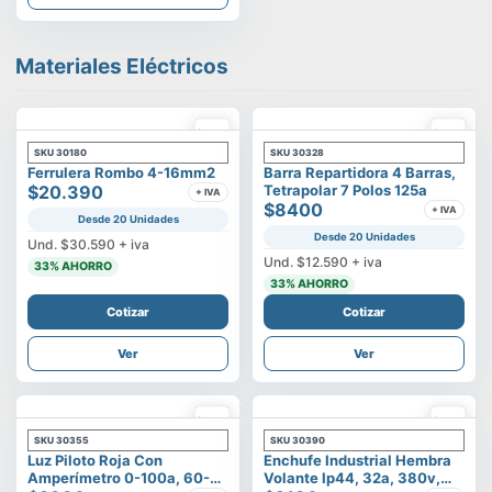
Materiales Eléctricos
SKU
30180
SKU
30328
Ferrulera Rombo 4-16mm2
Barra Repartidora 4 Barras,
$20.390
Tetrapolar 7 Polos 125a
+ IVA
$8400
+ IVA
Desde 20 Unidades
Desde 20 Unidades
Und.
$30.590
+ iva
Und.
$12.590
+ iva
33
% AHORRO
33
% AHORRO
Cotizar
Cotizar
Ver
Ver
SKU
30355
SKU
30390
Luz Piloto Roja Con
Enchufe Industrial Hembra
Amperímetro 0-100a, 60-
Volante Ip44, 32a, 380v,