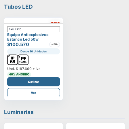
Tubos LED
SKU
4320
Equipo Antiexplosivos
Estanco Led 50w
$100.570
+ IVA
Desde 10 Unidades
Und.
$187.690
+ iva
46
% AHORRO
Cotizar
Ver
Luminarias