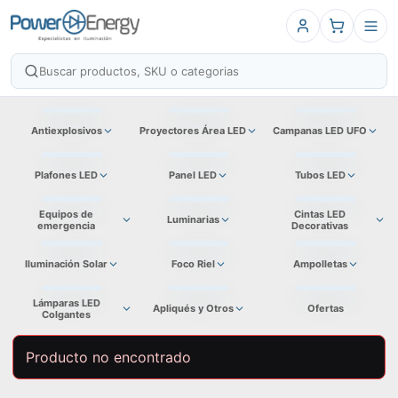
Antiexplosivos
Proyectores Área LED
Campanas LED UFO
Plafones LED
Panel LED
Tubos LED
Equipos de
Cintas LED
Luminarias
emergencia
Decorativas
Iluminación Solar
Foco Riel
Ampolletas
Lámparas LED
Apliqués y Otros
Ofertas
Colgantes
Producto no encontrado