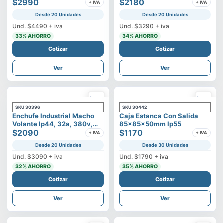
500v
$2990
3p+t
$2180
+ IVA
+ IVA
Desde 20 Unidades
Desde 20 Unidades
Und.
$4490
+ iva
Und.
$3290
+ iva
33
% AHORRO
34
% AHORRO
Cotizar
Cotizar
Ver
Ver
SKU
30396
SKU
30442
Enchufe Industrial Macho
Caja Estanca Con Salida
Volante Ip44, 32a, 380v,
85x85x50mm Ip55
3p+t
$2090
$1170
+ IVA
+ IVA
Desde 20 Unidades
Desde 30 Unidades
Und.
$3090
+ iva
Und.
$1790
+ iva
32
% AHORRO
35
% AHORRO
Cotizar
Cotizar
Ver
Ver