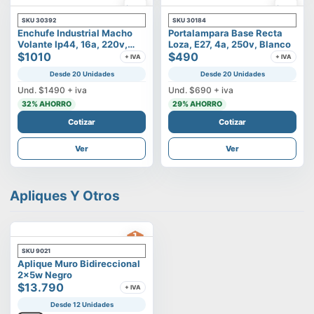
SKU
30392
SKU
30184
Enchufe Industrial Macho
Portalampara Base Recta
Volante Ip44, 16a, 220v,
Loza, E27, 4a, 250v, Blanco
2p+t
$1010
$490
+ IVA
+ IVA
Desde 20 Unidades
Desde 20 Unidades
Und.
$1490
+ iva
Und.
$690
+ iva
32
% AHORRO
29
% AHORRO
Cotizar
Cotizar
Ver
Ver
Apliques Y Otros
SKU
9021
Aplique Muro Bidireccional
2x5w Negro
$13.790
+ IVA
Desde 12 Unidades