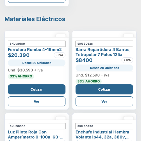
Materiales Eléctricos
SKU
30180
SKU
30328
Ferrulera Rombo 4-16mm2
Barra Repartidora 4 Barras,
$20.390
Tetrapolar 7 Polos 125a
+ IVA
$8400
+ IVA
Desde 20 Unidades
Desde 20 Unidades
Und.
$30.590
+ iva
Und.
$12.590
+ iva
33
% AHORRO
33
% AHORRO
Cotizar
Cotizar
Ver
Ver
SKU
30355
SKU
30390
Luz Piloto Roja Con
Enchufe Industrial Hembra
Amperímetro 0-100a, 60-
Volante Ip44, 32a, 380v,