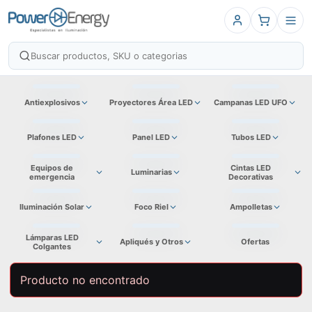
Antiexplosivos
Proyectores Área LED
Campanas LED UFO
Plafones LED
Panel LED
Tubos LED
Equipos de
Cintas LED
Luminarias
emergencia
Decorativas
Iluminación Solar
Foco Riel
Ampolletas
Lámparas LED
Apliqués y Otros
Ofertas
Colgantes
Producto no encontrado