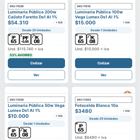
SKU
11026
SKU
11016
Luminaria Pública 200w
Luminaria Pública 100w
Calisto Faretto Ds1 Al 1%
Vega Lumex Ds1 Al 1%
$54.310
$15.000
+ IVA
+ IVA
Desde 25 Unidades
Desde 1 Unidades
Und.
$115.740
+ iva
Und.
$15.000
+ iva
53
% AHORRO
Cotizar
Cotizar
Ver
Ver
SKU
11029
SKU
11204
Luminaria Pública 50w Vega
Fotocelda Blanca 10a
Lumex Ds1 Al 1%
$3480
+ IVA
$10.000
+ IVA
Desde 25 Unidades
Desde 1 Unidades
Und.
$6490
+ iva