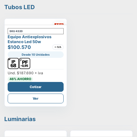
Tubos LED
SKU
4320
Equipo Antiexplosivos
Estanco Led 50w
$100.570
+ IVA
Desde 10 Unidades
Und.
$187.690
+ iva
46
% AHORRO
Cotizar
Ver
Luminarias