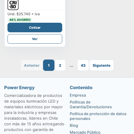
Und.
$25.740
+ iva
46
% AHORRO
Cotizar
Ver
Anterior
1
2
...
43
Siguiente
Power Energy
Contenido
Empresa
Comercializadora de productos
de equipos iluminación LED y
Políticas de
materiales eléctricos por mayor
Garantía/Devoluciones
para la industria y empresas
Política de protección de datos
instaladoras, líderes en Chile
personales
con más de 15 años entregando
Blog
productos con garantía de
Mercado Público