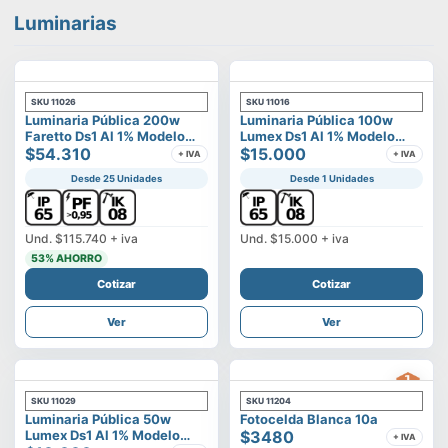
Luminarias
SKU
11026
SKU
11016
Luminaria Pública 200w
Luminaria Pública 100w
Faretto Ds1 Al 1% Modelo
Lumex Ds1 Al 1% Modelo
Calisto
$54.310
Vega
$15.000
+ IVA
+ IVA
Desde 25 Unidades
Desde 1 Unidades
Und.
$115.740
+ iva
Und.
$15.000
+ iva
53
% AHORRO
Cotizar
Cotizar
Ver
Ver
SKU
11029
SKU
11204
Luminaria Pública 50w
Fotocelda Blanca 10a
Lumex Ds1 Al 1% Modelo
$3480
+ IVA