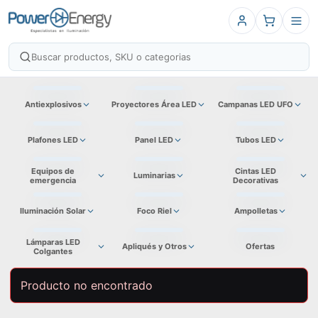
Antiexplosivos
Proyectores Área LED
Campanas LED UFO
Plafones LED
Panel LED
Tubos LED
Equipos de
Cintas LED
Luminarias
emergencia
Decorativas
Iluminación Solar
Foco Riel
Ampolletas
Lámparas LED
Apliqués y Otros
Ofertas
Colgantes
Producto no encontrado