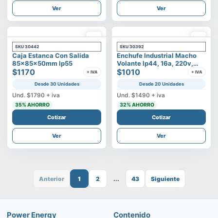
Ver
Ver
SKU
30442
SKU
30392
Caja Estanca Con Salida
Enchufe Industrial Macho
85x85x50mm Ip55
Volante Ip44, 16a, 220v,
$1170
2p+t
$1010
+ IVA
+ IVA
Desde 30 Unidades
Desde 20 Unidades
Und.
$1790
+ iva
Und.
$1490
+ iva
35
% AHORRO
32
% AHORRO
Cotizar
Cotizar
Ver
Ver
Anterior
1
2
...
43
Siguiente
Power Energy
Contenido