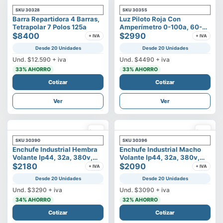
SKU
30328
SKU
30355
Barra Repartidora 4 Barras,
Luz Piloto Roja Con
Tetrapolar 7 Polos 125a
Amperímetro 0-100a, 60-
$8400
500v
$2990
+ IVA
+ IVA
Desde 20 Unidades
Desde 20 Unidades
Und.
$12.590
+ iva
Und.
$4490
+ iva
33
% AHORRO
33
% AHORRO
Cotizar
Cotizar
Ver
Ver
SKU
30390
SKU
30396
Enchufe Industrial Hembra
Enchufe Industrial Macho
Volante Ip44, 32a, 380v,
Volante Ip44, 32a, 380v,
3p+t
$2180
3p+t
$2090
+ IVA
+ IVA
Desde 20 Unidades
Desde 20 Unidades
Und.
$3290
+ iva
Und.
$3090
+ iva
34
% AHORRO
32
% AHORRO
Cotizar
Cotizar