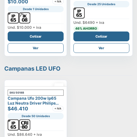
Vega
$10.000
+ IVA
Desde 25 Unidades
Desde 1 Unidades
Und.
$6490
+ iva
Und.
$10.000
+ iva
46
% AHORRO
Cotizar
Cotizar
Ver
Ver
Campanas LED UFO
SKU
5018B
Campana Ufo 200w Ip65
Luz Neutra Driver Philips
Modelo Eltanin
$46.410
+ IVA
Desde 50 Unidades
Und.
$86.640
+ iva