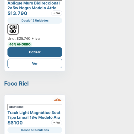
Aplique Muro Bidireccional
2x5w Negro Modelo Atria
$13.790
+ IVA
Desde 12 Unidades
Und.
$25.740
+ iva
46
% AHORRO
Cotizar
Ver
Foco Riel
SKU
15039
Track Light Magnético 3cct
Tipo Lineal 18w Modelo Ara
$6100
+ IVA
Desde 50 Unidades