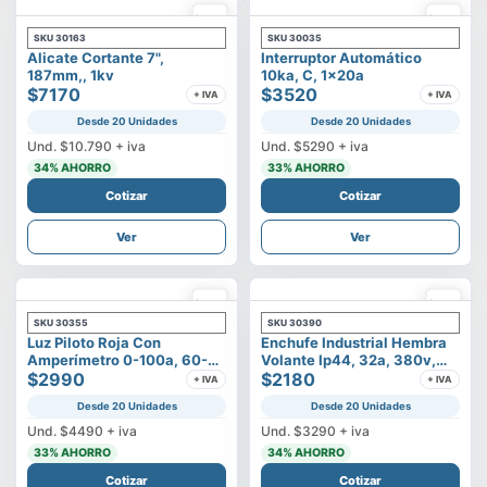
SKU
30163
SKU
30035
Alicate Cortante 7",
Interruptor Automático
187mm,, 1kv
10ka, C, 1x20a
$7170
$3520
+ IVA
+ IVA
Desde 20 Unidades
Desde 20 Unidades
Und.
$10.790
+ iva
Und.
$5290
+ iva
34
% AHORRO
33
% AHORRO
Cotizar
Cotizar
Ver
Ver
SKU
30355
SKU
30390
Luz Piloto Roja Con
Enchufe Industrial Hembra
Amperímetro 0-100a, 60-
Volante Ip44, 32a, 380v,
500v
$2990
3p+t
$2180
+ IVA
+ IVA
Desde 20 Unidades
Desde 20 Unidades
Und.
$4490
+ iva
Und.
$3290
+ iva
33
% AHORRO
34
% AHORRO
Cotizar
Cotizar