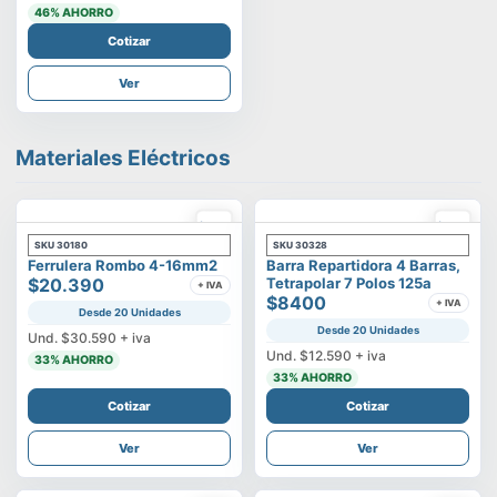
46
% AHORRO
Cotizar
Ver
Materiales Eléctricos
SKU
30180
SKU
30328
Ferrulera Rombo 4-16mm2
Barra Repartidora 4 Barras,
$20.390
Tetrapolar 7 Polos 125a
+ IVA
$8400
+ IVA
Desde 20 Unidades
Desde 20 Unidades
Und.
$30.590
+ iva
Und.
$12.590
+ iva
33
% AHORRO
33
% AHORRO
Cotizar
Cotizar
Ver
Ver