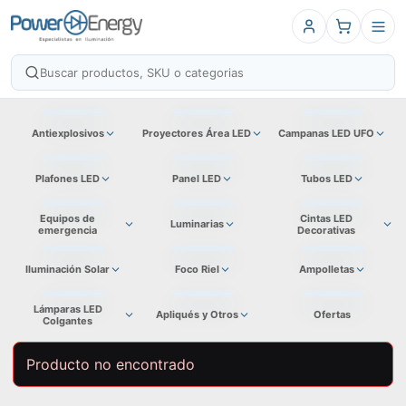
Antiexplosivos
Proyectores Área LED
Campanas LED UFO
Plafones LED
Panel LED
Tubos LED
Equipos de
Cintas LED
Luminarias
emergencia
Decorativas
Iluminación Solar
Foco Riel
Ampolletas
Lámparas LED
Apliqués y Otros
Ofertas
Colgantes
Producto no encontrado