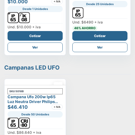
Vega
$10.000
+ IVA
Desde 25 Unidades
Desde 1 Unidades
Und.
$6490
+ iva
Und.
$10.000
+ iva
46
% AHORRO
Cotizar
Cotizar
Ver
Ver
Campanas LED UFO
SKU
5018B
Campana Ufo 200w Ip65
Luz Neutra Driver Philips
Modelo Eltanin
$46.410
+ IVA
Desde 50 Unidades
Und.
$86.640
+ iva