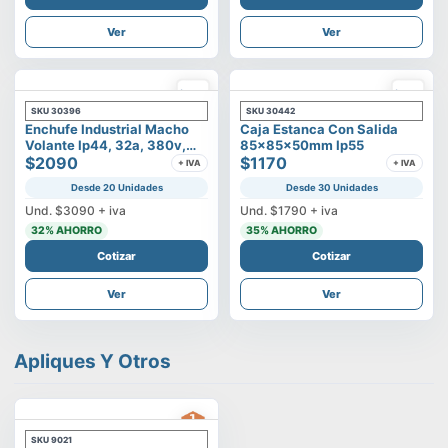
Ver
Ver
SKU
30396
SKU
30442
Enchufe Industrial Macho
Caja Estanca Con Salida
Volante Ip44, 32a, 380v,
85x85x50mm Ip55
3p+t
$2090
$1170
+ IVA
+ IVA
Desde 20 Unidades
Desde 30 Unidades
Und.
$3090
+ iva
Und.
$1790
+ iva
32
% AHORRO
35
% AHORRO
Cotizar
Cotizar
Ver
Ver
Apliques Y Otros
SKU
9021