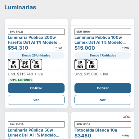
Luminarias
SKU
11026
SKU
11016
Luminaria Pública 200w
Luminaria Pública 100w
Faretto Ds1 Al 1% Modelo
Lumex Ds1 Al 1% Modelo
Calisto
$54.310
Vega
$15.000
+ IVA
+ IVA
Desde 25 Unidades
Desde 1 Unidades
Und.
$115.740
+ iva
Und.
$15.000
+ iva
53
% AHORRO
Cotizar
Cotizar
Ver
Ver
SKU
11029
SKU
11204
Luminaria Pública 50w
Fotocelda Blanca 10a
Lumex Ds1 Al 1% Modelo
$3480
+ IVA