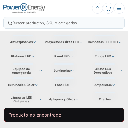
Antiexplosivos
Proyectores Área LED
Campanas LED UFO
Plafones LED
Panel LED
Tubos LED
Equipos de
Cintas LED
Luminarias
emergencia
Decorativas
Iluminación Solar
Foco Riel
Ampolletas
Lámparas LED
Apliqués y Otros
Ofertas
Colgantes
Producto no encontrado