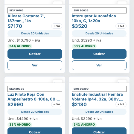
SKU
30163
SKU
30035
Alicate Cortante 7",
Interruptor Automático
187mm,, 1kv
10ka, C, 1x20a
$7170
$3520
+ IVA
+ IVA
Desde 20 Unidades
Desde 20 Unidades
Und.
$10.790
+ iva
Und.
$5290
+ iva
34
% AHORRO
33
% AHORRO
Cotizar
Cotizar
Ver
Ver
SKU
30355
SKU
30390
Luz Piloto Roja Con
Enchufe Industrial Hembra
Amperímetro 0-100a, 60-
Volante Ip44, 32a, 380v,
500v
$2990
3p+t
$2180
+ IVA
+ IVA
Desde 20 Unidades
Desde 20 Unidades
Und.
$4490
+ iva
Und.
$3290
+ iva
33
% AHORRO
34
% AHORRO
Cotizar
Cotizar