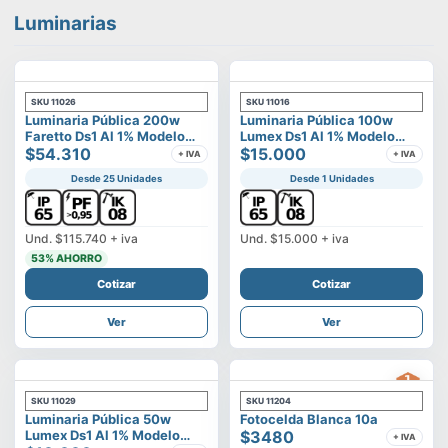
Luminarias
SKU
11026
SKU
11016
Luminaria Pública 200w
Luminaria Pública 100w
Faretto Ds1 Al 1% Modelo
Lumex Ds1 Al 1% Modelo
Calisto
$54.310
Vega
$15.000
+ IVA
+ IVA
Desde 25 Unidades
Desde 1 Unidades
Und.
$115.740
+ iva
Und.
$15.000
+ iva
53
% AHORRO
Cotizar
Cotizar
Ver
Ver
SKU
11029
SKU
11204
Luminaria Pública 50w
Fotocelda Blanca 10a
Lumex Ds1 Al 1% Modelo
$3480
+ IVA