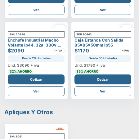
Ver
Ver
SKU
30396
SKU
30442
Enchufe Industrial Macho
Caja Estanca Con Salida
Volante Ip44, 32a, 380v,
85x85x50mm Ip55
3p+t
$2090
$1170
+ IVA
+ IVA
Desde 20 Unidades
Desde 30 Unidades
Und.
$3090
+ iva
Und.
$1790
+ iva
32
% AHORRO
35
% AHORRO
Cotizar
Cotizar
Ver
Ver
Apliques Y Otros
SKU
9021