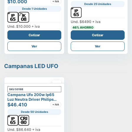
Vega
$10.000
+ IVA
Desde 25 Unidades
Desde 1 Unidades
Und.
$6490
+ iva
Und.
$10.000
+ iva
46
% AHORRO
Cotizar
Cotizar
Ver
Ver
Campanas LED UFO
SKU
5018B
Campana Ufo 200w Ip65
Luz Neutra Driver Philips
Modelo Eltanin
$46.410
+ IVA
Desde 50 Unidades
Und.
$86.640
+ iva