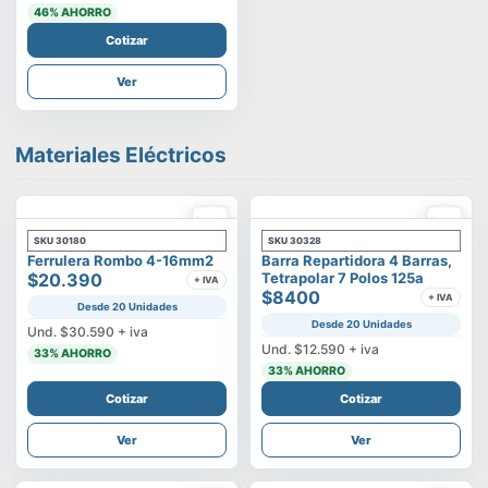
46
% AHORRO
Cotizar
Ver
Materiales Eléctricos
SKU
30180
SKU
30328
Ferrulera Rombo 4-16mm2
Barra Repartidora 4 Barras,
$20.390
Tetrapolar 7 Polos 125a
+ IVA
$8400
+ IVA
Desde 20 Unidades
Desde 20 Unidades
Und.
$30.590
+ iva
Und.
$12.590
+ iva
33
% AHORRO
33
% AHORRO
Cotizar
Cotizar
Ver
Ver