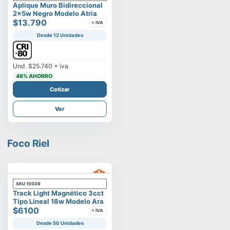
Aplique Muro Bidireccional
2x5w Negro Modelo Atria
$13.790
+ IVA
Desde 12 Unidades
Und.
$25.740
+ iva
46
% AHORRO
Cotizar
Ver
Foco Riel
SKU
15039
Track Light Magnético 3cct
Tipo Lineal 18w Modelo Ara
$6100
+ IVA
Desde 50 Unidades