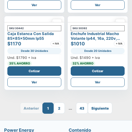
Ver
Ver
SKU
30442
SKU
30392
Caja Estanca Con Salida
Enchufe Industrial Macho
85x85x50mm Ip55
Volante Ip44, 16a, 220v,
$1170
2p+t
$1010
+ IVA
+ IVA
Desde 30 Unidades
Desde 20 Unidades
Und.
$1790
+ iva
Und.
$1490
+ iva
35
% AHORRO
32
% AHORRO
Cotizar
Cotizar
Ver
Ver
Anterior
1
2
...
43
Siguiente
Power Energy
Contenido