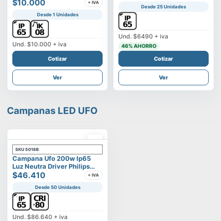
Vega
$10.000
+ IVA
Desde 25 Unidades
Desde 1 Unidades
Und.
$6490
+ iva
Und.
$10.000
+ iva
46
% AHORRO
Cotizar
Cotizar
Ver
Ver
Campanas LED UFO
SKU
5018B
Campana Ufo 200w Ip65
Luz Neutra Driver Philips
Modelo Eltanin
$46.410
+ IVA
Desde 50 Unidades
Und.
$86.640
+ iva