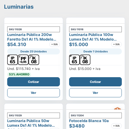
Luminarias
SKU
11026
SKU
11016
Luminaria Pública 200w
Luminaria Pública 100w
Faretto Ds1 Al 1% Modelo
Lumex Ds1 Al 1% Modelo
Calisto
$54.310
Vega
$15.000
+ IVA
+ IVA
Desde 25 Unidades
Desde 1 Unidades
Und.
$115.740
+ iva
Und.
$15.000
+ iva
53
% AHORRO
Cotizar
Cotizar
Ver
Ver
SKU
11029
SKU
11204
Luminaria Pública 50w
Fotocelda Blanca 10a
Lumex Ds1 Al 1% Modelo
$3480
+ IVA