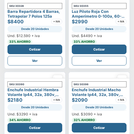
SKU
30328
SKU
30355
Barra Repartidora 4 Barras,
Luz Piloto Roja Con
Tetrapolar 7 Polos 125a
Amperímetro 0-100a, 60-
$8400
500v
$2990
+ IVA
+ IVA
Desde 20 Unidades
Desde 20 Unidades
Und.
$12.590
+ iva
Und.
$4490
+ iva
33
% AHORRO
33
% AHORRO
Cotizar
Cotizar
Ver
Ver
SKU
30390
SKU
30396
Enchufe Industrial Hembra
Enchufe Industrial Macho
Volante Ip44, 32a, 380v,
Volante Ip44, 32a, 380v,
3p+t
$2180
3p+t
$2090
+ IVA
+ IVA
Desde 20 Unidades
Desde 20 Unidades
Und.
$3290
+ iva
Und.
$3090
+ iva
34
% AHORRO
32
% AHORRO
Cotizar
Cotizar