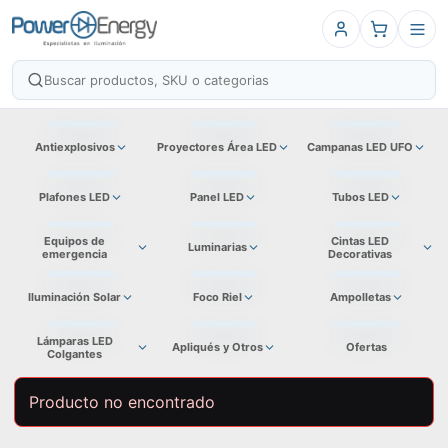
Antiexplosivos
Proyectores Área LED
Campanas LED UFO
Plafones LED
Panel LED
Tubos LED
Equipos de
Cintas LED
Luminarias
emergencia
Decorativas
Iluminación Solar
Foco Riel
Ampolletas
Lámparas LED
Apliqués y Otros
Ofertas
Colgantes
Producto no encontrado