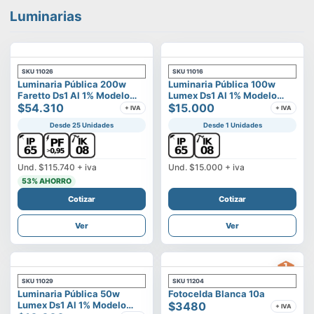
Luminarias
SKU
11026
SKU
11016
Luminaria Pública 200w
Luminaria Pública 100w
Faretto Ds1 Al 1% Modelo
Lumex Ds1 Al 1% Modelo
Calisto
$54.310
Vega
$15.000
+ IVA
+ IVA
Desde 25 Unidades
Desde 1 Unidades
Und.
$115.740
+ iva
Und.
$15.000
+ iva
53
% AHORRO
Cotizar
Cotizar
Ver
Ver
SKU
11029
SKU
11204
Luminaria Pública 50w
Fotocelda Blanca 10a
Lumex Ds1 Al 1% Modelo
$3480
+ IVA