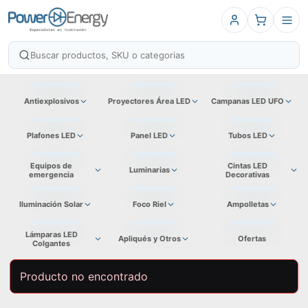
Antiexplosivos
Proyectores Área LED
Campanas LED UFO
Plafones LED
Panel LED
Tubos LED
Equipos de
Cintas LED
Luminarias
emergencia
Decorativas
Iluminación Solar
Foco Riel
Ampolletas
Lámparas LED
Apliqués y Otros
Ofertas
Colgantes
Producto no encontrado