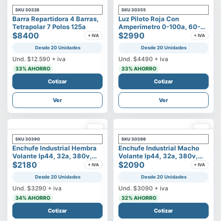
SKU
30328
SKU
30355
Barra Repartidora 4 Barras,
Luz Piloto Roja Con
Tetrapolar 7 Polos 125a
Amperímetro 0-100a, 60-
$8400
500v
$2990
+ IVA
+ IVA
Desde 20 Unidades
Desde 20 Unidades
Und.
$12.590
+ iva
Und.
$4490
+ iva
33
% AHORRO
33
% AHORRO
Cotizar
Cotizar
Ver
Ver
SKU
30390
SKU
30396
Enchufe Industrial Hembra
Enchufe Industrial Macho
Volante Ip44, 32a, 380v,
Volante Ip44, 32a, 380v,
3p+t
$2180
3p+t
$2090
+ IVA
+ IVA
Desde 20 Unidades
Desde 20 Unidades
Und.
$3290
+ iva
Und.
$3090
+ iva
34
% AHORRO
32
% AHORRO
Cotizar
Cotizar