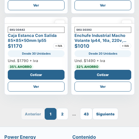
Ver
Ver
SKU
30442
SKU
30392
Caja Estanca Con Salida
Enchufe Industrial Macho
85x85x50mm Ip55
Volante Ip44, 16a, 220v,
$1170
2p+t
$1010
+ IVA
+ IVA
Desde 30 Unidades
Desde 20 Unidades
Und.
$1790
+ iva
Und.
$1490
+ iva
35
% AHORRO
32
% AHORRO
Cotizar
Cotizar
Ver
Ver
Anterior
1
2
...
43
Siguiente
Power Energy
Contenido