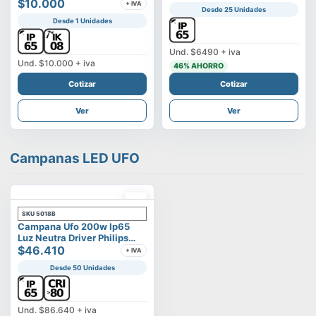
Vega
$10.000
+ IVA
Desde 25 Unidades
Desde 1 Unidades
Und.
$6490
+ iva
Und.
$10.000
+ iva
46
% AHORRO
Cotizar
Cotizar
Ver
Ver
Campanas LED UFO
SKU
5018B
Campana Ufo 200w Ip65
Luz Neutra Driver Philips
Modelo Eltanin
$46.410
+ IVA
Desde 50 Unidades
Und.
$86.640
+ iva