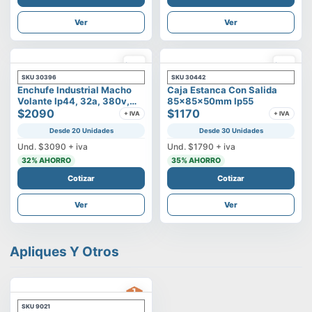
Ver
Ver
SKU
30396
SKU
30442
Enchufe Industrial Macho
Caja Estanca Con Salida
Volante Ip44, 32a, 380v,
85x85x50mm Ip55
3p+t
$2090
$1170
+ IVA
+ IVA
Desde 20 Unidades
Desde 30 Unidades
Und.
$3090
+ iva
Und.
$1790
+ iva
32
% AHORRO
35
% AHORRO
Cotizar
Cotizar
Ver
Ver
Apliques Y Otros
SKU
9021