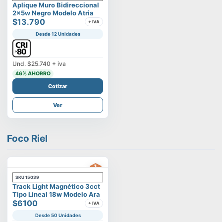
Aplique Muro Bidireccional
2x5w Negro Modelo Atria
$13.790
+ IVA
Desde 12 Unidades
Und.
$25.740
+ iva
46
% AHORRO
Cotizar
Ver
Foco Riel
SKU
15039
Track Light Magnético 3cct
Tipo Lineal 18w Modelo Ara
$6100
+ IVA
Desde 50 Unidades