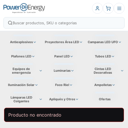
Antiexplosivos
Proyectores Área LED
Campanas LED UFO
Plafones LED
Panel LED
Tubos LED
Equipos de
Cintas LED
Luminarias
emergencia
Decorativas
Iluminación Solar
Foco Riel
Ampolletas
Lámparas LED
Apliqués y Otros
Ofertas
Colgantes
Producto no encontrado