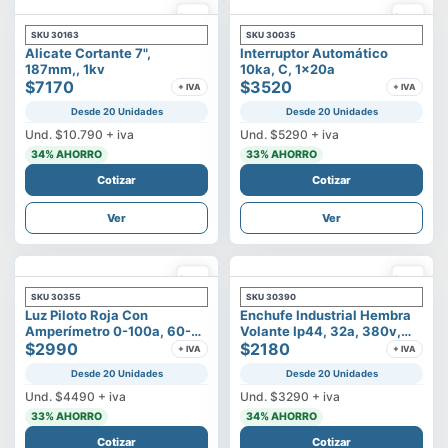
SKU
30163
SKU
30035
Alicate Cortante 7",
Interruptor Automático
187mm,, 1kv
10ka, C, 1x20a
$7170
$3520
+ IVA
+ IVA
Desde 20 Unidades
Desde 20 Unidades
Und.
$10.790
+ iva
Und.
$5290
+ iva
34
% AHORRO
33
% AHORRO
Cotizar
Cotizar
Ver
Ver
SKU
30355
SKU
30390
Luz Piloto Roja Con
Enchufe Industrial Hembra
Amperímetro 0-100a, 60-
Volante Ip44, 32a, 380v,
500v
$2990
3p+t
$2180
+ IVA
+ IVA
Desde 20 Unidades
Desde 20 Unidades
Und.
$4490
+ iva
Und.
$3290
+ iva
33
% AHORRO
34
% AHORRO
Cotizar
Cotizar