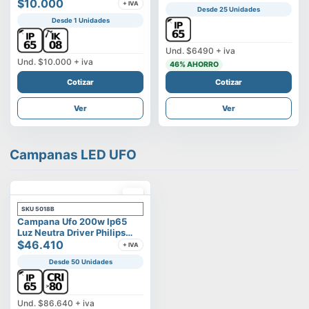
Vega
$10.000
+ IVA
Desde 25 Unidades
Desde 1 Unidades
Und.
$6490
+ iva
Und.
$10.000
+ iva
46
% AHORRO
Cotizar
Cotizar
Ver
Ver
Campanas LED UFO
SKU
5018B
Campana Ufo 200w Ip65
Luz Neutra Driver Philips
Modelo Eltanin
$46.410
+ IVA
Desde 50 Unidades
Und.
$86.640
+ iva