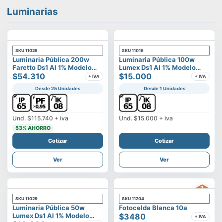
Luminarias
SKU
11026
SKU
11016
Luminaria Pública 200w
Luminaria Pública 100w
Faretto Ds1 Al 1% Modelo
Lumex Ds1 Al 1% Modelo
Calisto
$54.310
Vega
$15.000
+ IVA
+ IVA
Desde 25 Unidades
Desde 1 Unidades
Und.
$115.740
+ iva
Und.
$15.000
+ iva
53
% AHORRO
Cotizar
Cotizar
Ver
Ver
SKU
11029
SKU
11204
Luminaria Pública 50w
Fotocelda Blanca 10a
Lumex Ds1 Al 1% Modelo
$3480
+ IVA