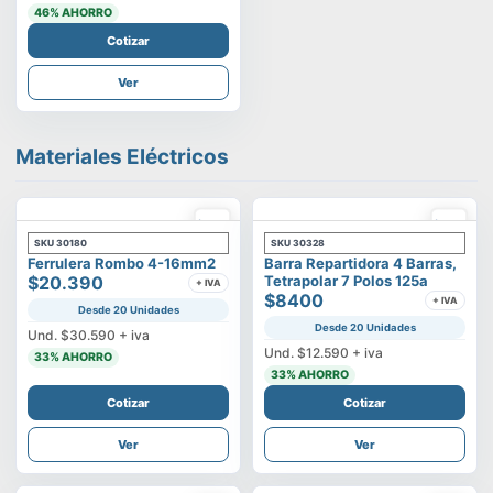
46
% AHORRO
Cotizar
Ver
Materiales Eléctricos
SKU
30180
SKU
30328
Ferrulera Rombo 4-16mm2
Barra Repartidora 4 Barras,
$20.390
Tetrapolar 7 Polos 125a
+ IVA
$8400
+ IVA
Desde 20 Unidades
Desde 20 Unidades
Und.
$30.590
+ iva
Und.
$12.590
+ iva
33
% AHORRO
33
% AHORRO
Cotizar
Cotizar
Ver
Ver