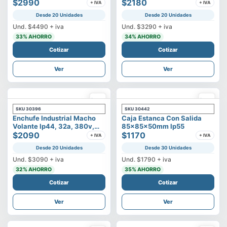
500v
$2990
3p+t
$2180
+ IVA
+ IVA
Desde 20 Unidades
Desde 20 Unidades
Und.
$4490
+ iva
Und.
$3290
+ iva
33
% AHORRO
34
% AHORRO
Cotizar
Cotizar
Ver
Ver
SKU
30396
SKU
30442
Enchufe Industrial Macho
Caja Estanca Con Salida
Volante Ip44, 32a, 380v,
85x85x50mm Ip55
3p+t
$2090
$1170
+ IVA
+ IVA
Desde 20 Unidades
Desde 30 Unidades
Und.
$3090
+ iva
Und.
$1790
+ iva
32
% AHORRO
35
% AHORRO
Cotizar
Cotizar
Ver
Ver