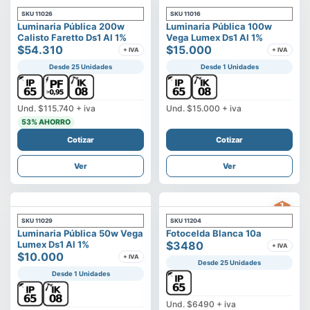
SKU
11026
SKU
11016
Luminaria Pública 200w
Luminaria Pública 100w
Calisto Faretto Ds1 Al 1%
Vega Lumex Ds1 Al 1%
$54.310
$15.000
+ IVA
+ IVA
Desde 25 Unidades
Desde 1 Unidades
Und.
$115.740
+ iva
Und.
$15.000
+ iva
53
% AHORRO
Cotizar
Cotizar
Ver
Ver
SKU
11029
SKU
11204
Luminaria Pública 50w Vega
Fotocelda Blanca 10a
Lumex Ds1 Al 1%
$3480
+ IVA
$10.000
+ IVA
Desde 25 Unidades
Desde 1 Unidades
Und.
$6490
+ iva