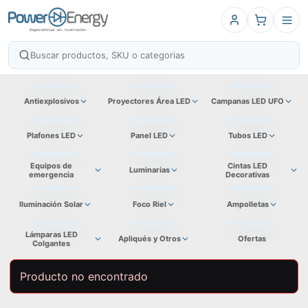
Antiexplosivos
Proyectores Área LED
Campanas LED UFO
Plafones LED
Panel LED
Tubos LED
Equipos de
Cintas LED
Luminarias
emergencia
Decorativas
Iluminación Solar
Foco Riel
Ampolletas
Lámparas LED
Apliqués y Otros
Ofertas
Colgantes
Producto no encontrado