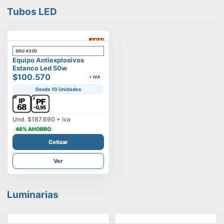
Tubos LED
SKU
4320
Equipo Antiexplosivos
Estanco Led 50w
$100.570
+ IVA
Desde 10 Unidades
Und.
$187.690
+ iva
46
% AHORRO
Cotizar
Ver
Luminarias