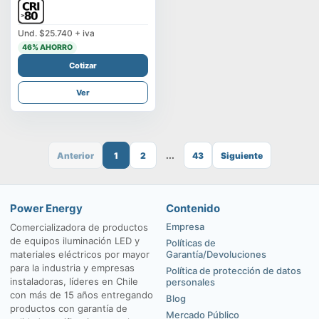
Und.
$25.740
+ iva
46
% AHORRO
Cotizar
Ver
Anterior
1
2
...
43
Siguiente
Power Energy
Contenido
Empresa
Comercializadora de productos
de equipos iluminación LED y
Políticas de
materiales eléctricos por mayor
Garantía/Devoluciones
para la industria y empresas
Política de protección de datos
instaladoras, líderes en Chile
personales
con más de 15 años entregando
Blog
productos con garantía de
Mercado Público