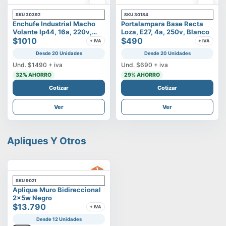
SKU
30392
SKU
30184
Enchufe Industrial Macho
Portalampara Base Recta
Volante Ip44, 16a, 220v,
Loza, E27, 4a, 250v, Blanco
2p+t
$1010
$490
+ IVA
+ IVA
Desde 20 Unidades
Desde 20 Unidades
Und.
$1490
+ iva
Und.
$690
+ iva
32
% AHORRO
29
% AHORRO
Cotizar
Cotizar
Ver
Ver
Apliques Y Otros
SKU
9021
Aplique Muro Bidireccional
2x5w Negro
$13.790
+ IVA
Desde 12 Unidades