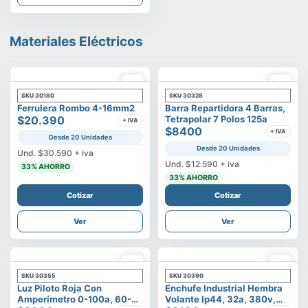
Materiales Eléctricos
SKU
30180
SKU
30328
Ferrulera Rombo 4-16mm2
Barra Repartidora 4 Barras,
$20.390
Tetrapolar 7 Polos 125a
+ IVA
$8400
+ IVA
Desde 20 Unidades
Desde 20 Unidades
Und.
$30.590
+ iva
Und.
$12.590
+ iva
33
% AHORRO
33
% AHORRO
Cotizar
Cotizar
Ver
Ver
SKU
30355
SKU
30390
Luz Piloto Roja Con
Enchufe Industrial Hembra
Amperímetro 0-100a, 60-
Volante Ip44, 32a, 380v,