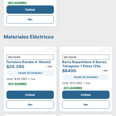
46
% AHORRO
Cotizar
Ver
Materiales Eléctricos
SKU
30180
SKU
30328
Ferrulera Rombo 4-16mm2
Barra Repartidora 4 Barras,
$20.390
Tetrapolar 7 Polos 125a
+ IVA
$8400
+ IVA
Desde 20 Unidades
Desde 20 Unidades
Und.
$30.590
+ iva
Und.
$12.590
+ iva
33
% AHORRO
33
% AHORRO
Cotizar
Cotizar
Ver
Ver