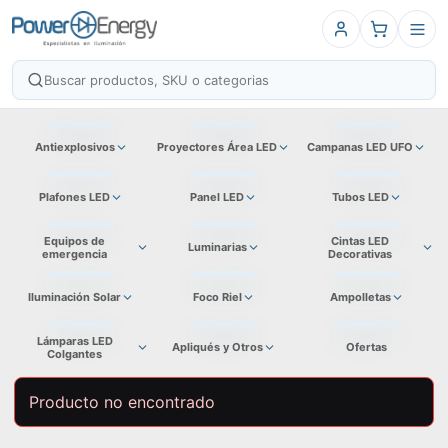
Antiexplosivos
Proyectores Área LED
Campanas LED UFO
Plafones LED
Panel LED
Tubos LED
Equipos de
Cintas LED
Luminarias
emergencia
Decorativas
Iluminación Solar
Foco Riel
Ampolletas
Lámparas LED
Apliqués y Otros
Ofertas
Colgantes
Producto no encontrado