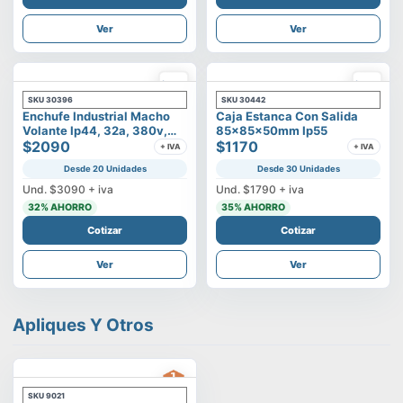
Ver
Ver
SKU
30396
SKU
30442
Enchufe Industrial Macho
Caja Estanca Con Salida
Volante Ip44, 32a, 380v,
85x85x50mm Ip55
3p+t
$2090
$1170
+ IVA
+ IVA
Desde 20 Unidades
Desde 30 Unidades
Und.
$3090
+ iva
Und.
$1790
+ iva
32
% AHORRO
35
% AHORRO
Cotizar
Cotizar
Ver
Ver
Apliques Y Otros
SKU
9021