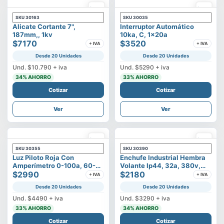
SKU
30163
SKU
30035
Alicate Cortante 7",
Interruptor Automático
187mm,, 1kv
10ka, C, 1x20a
$7170
$3520
+ IVA
+ IVA
Desde 20 Unidades
Desde 20 Unidades
Und.
$10.790
+ iva
Und.
$5290
+ iva
34
% AHORRO
33
% AHORRO
Cotizar
Cotizar
Ver
Ver
SKU
30355
SKU
30390
Luz Piloto Roja Con
Enchufe Industrial Hembra
Amperímetro 0-100a, 60-
Volante Ip44, 32a, 380v,
500v
$2990
3p+t
$2180
+ IVA
+ IVA
Desde 20 Unidades
Desde 20 Unidades
Und.
$4490
+ iva
Und.
$3290
+ iva
33
% AHORRO
34
% AHORRO
Cotizar
Cotizar