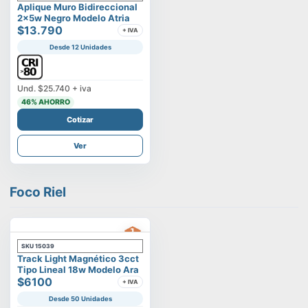
Aplique Muro Bidireccional
2x5w Negro Modelo Atria
$13.790
+ IVA
Desde 12 Unidades
Und.
$25.740
+ iva
46
% AHORRO
Cotizar
Ver
Foco Riel
SKU
15039
Track Light Magnético 3cct
Tipo Lineal 18w Modelo Ara
$6100
+ IVA
Desde 50 Unidades