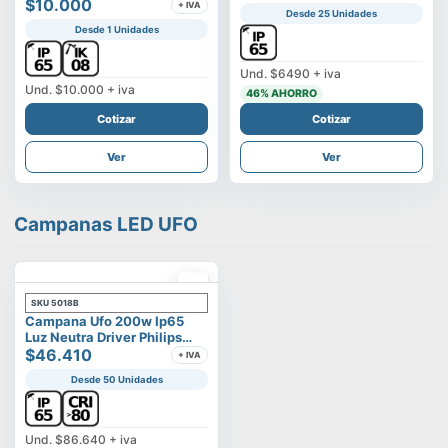
Vega
$10.000
+ IVA
Desde 25 Unidades
Desde 1 Unidades
Und.
$6490
+ iva
Und.
$10.000
+ iva
46
% AHORRO
Cotizar
Cotizar
Ver
Ver
Campanas LED UFO
SKU
5018B
Campana Ufo 200w Ip65
Luz Neutra Driver Philips
Modelo Eltanin
$46.410
+ IVA
Desde 50 Unidades
Und.
$86.640
+ iva