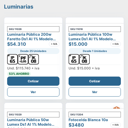
Luminarias
SKU
11026
SKU
11016
Luminaria Pública 200w
Luminaria Pública 100w
Faretto Ds1 Al 1% Modelo
Lumex Ds1 Al 1% Modelo
Calisto
$54.310
Vega
$15.000
+ IVA
+ IVA
Desde 25 Unidades
Desde 1 Unidades
Und.
$115.740
+ iva
Und.
$15.000
+ iva
53
% AHORRO
Cotizar
Cotizar
Ver
Ver
SKU
11029
SKU
11204
Luminaria Pública 50w
Fotocelda Blanca 10a
Lumex Ds1 Al 1% Modelo
$3480
+ IVA