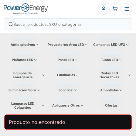
Antiexplosivos
Proyectores Área LED
Campanas LED UFO
Plafones LED
Panel LED
Tubos LED
Equipos de
Cintas LED
Luminarias
emergencia
Decorativas
Iluminación Solar
Foco Riel
Ampolletas
Lámparas LED
Apliqués y Otros
Ofertas
Colgantes
Producto no encontrado