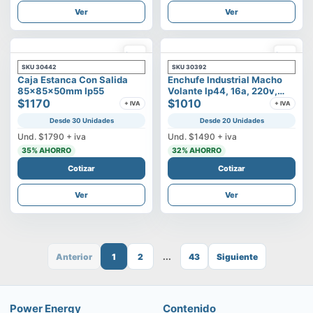
Ver
Ver
SKU
30442
SKU
30392
Caja Estanca Con Salida
Enchufe Industrial Macho
85x85x50mm Ip55
Volante Ip44, 16a, 220v,
$1170
2p+t
$1010
+ IVA
+ IVA
Desde 30 Unidades
Desde 20 Unidades
Und.
$1790
+ iva
Und.
$1490
+ iva
35
% AHORRO
32
% AHORRO
Cotizar
Cotizar
Ver
Ver
Anterior
1
2
...
43
Siguiente
Power Energy
Contenido