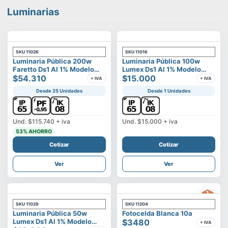
Luminarias
SKU
11026
SKU
11016
Luminaria Pública 200w
Luminaria Pública 100w
Faretto Ds1 Al 1% Modelo
Lumex Ds1 Al 1% Modelo
Calisto
$54.310
Vega
$15.000
+ IVA
+ IVA
Desde 25 Unidades
Desde 1 Unidades
Und.
$115.740
+ iva
Und.
$15.000
+ iva
53
% AHORRO
Cotizar
Cotizar
Ver
Ver
SKU
11029
SKU
11204
Luminaria Pública 50w
Fotocelda Blanca 10a
Lumex Ds1 Al 1% Modelo
$3480
+ IVA