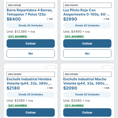
SKU
30328
SKU
30355
Barra Repartidora 4 Barras,
Luz Piloto Roja Con
Tetrapolar 7 Polos 125a
Amperímetro 0-100a, 60-
$8400
500v
$2990
+ IVA
+ IVA
Desde 20 Unidades
Desde 20 Unidades
Und.
$12.590
+ iva
Und.
$4490
+ iva
33
% AHORRO
33
% AHORRO
Cotizar
Cotizar
Ver
Ver
SKU
30390
SKU
30396
Enchufe Industrial Hembra
Enchufe Industrial Macho
Volante Ip44, 32a, 380v,
Volante Ip44, 32a, 380v,
3p+t
$2180
3p+t
$2090
+ IVA
+ IVA
Desde 20 Unidades
Desde 20 Unidades
Und.
$3290
+ iva
Und.
$3090
+ iva
34
% AHORRO
32
% AHORRO
Cotizar
Cotizar