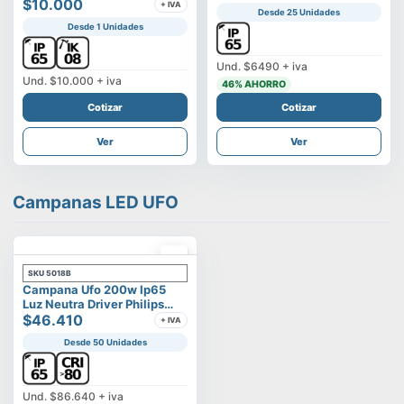
Vega
$10.000
+ IVA
Desde 25 Unidades
Desde 1 Unidades
Und.
$6490
+ iva
Und.
$10.000
+ iva
46
% AHORRO
Cotizar
Cotizar
Ver
Ver
Campanas LED UFO
SKU
5018B
Campana Ufo 200w Ip65
Luz Neutra Driver Philips
Modelo Eltanin
$46.410
+ IVA
Desde 50 Unidades
Und.
$86.640
+ iva