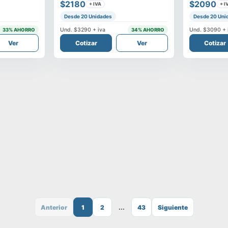
$2180
$2090
+ IVA
+ I
Desde 20 Unidades
Desde 20 Uni
Und.
$3290
+ iva
Und.
$3090
+ 
33
% AHORRO
34
% AHORRO
Ver
Cotizar
Ver
Cotizar
Anterior
1
2
...
43
Siguiente