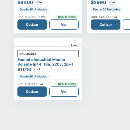
$8400
$2990
+ IVA
+ IVA
Desde 20 Unidades
Desde 20 Unidades
Und.
$12.590
+ iva
Und.
$4490
+ iva
33
% AHORRO
Cotizar
Ver
Cotizar
SKU
30392
Enchufe Industrial Macho
Volante Ip44, 16a, 220v, 2p+t
$1010
+ IVA
Desde 20 Unidades
Und.
$1490
+ iva
32
% AHORRO
Cotizar
Ver