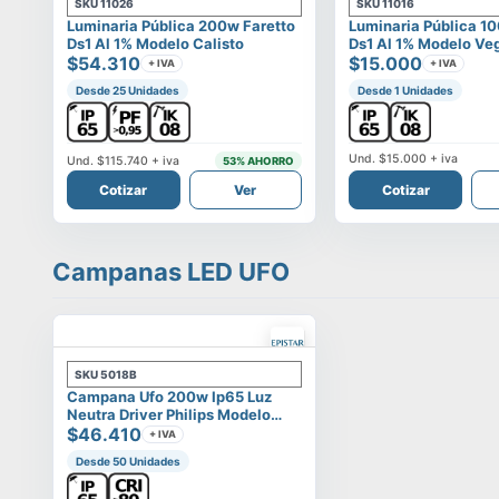
SKU
11026
SKU
11016
Luminaria Pública 200w Faretto
Luminaria Pública 1
Ds1 Al 1% Modelo Calisto
Ds1 Al 1% Modelo Ve
$54.310
$15.000
+ IVA
+ IVA
Desde 25 Unidades
Desde 1 Unidades
Und.
$15.000
+ iva
Und.
$115.740
+ iva
53
% AHORRO
Cotizar
Ver
Cotizar
Campanas LED UFO
SKU
5018B
Campana Ufo 200w Ip65 Luz
Neutra Driver Philips Modelo
Eltanin
$46.410
+ IVA
Desde 50 Unidades