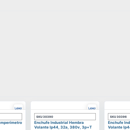
SKU
30390
SKU
30396
 Amperímetro
Enchufe Industrial Hembra
Enchufe Ind
Volante Ip44, 32a, 380v, 3p+t
Volante Ip4