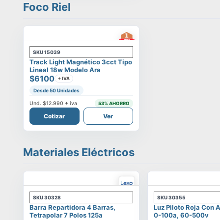
Foco Riel
SKU
15039
Track Light Magnético 3cct Tipo
Lineal 18w Modelo Ara
$6100
+ IVA
Desde 50 Unidades
Und.
$12.990
+ iva
53
% AHORRO
Cotizar
Ver
Materiales Eléctricos
SKU
30328
SKU
30355
Barra Repartidora 4 Barras,
Luz Piloto Roja Con
Tetrapolar 7 Polos 125a
0-100a, 60-500v