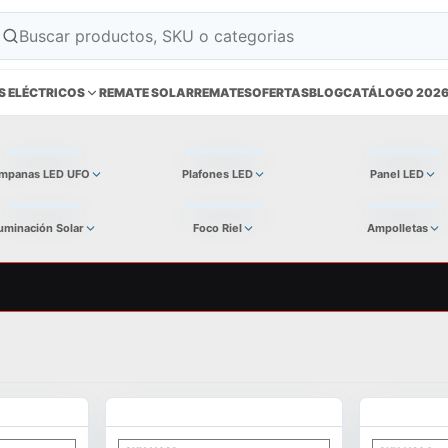
S ELÉCTRICOS
REMATE SOLAR
REMATES
OFERTAS
BLOG
CATÁLOGO 202
mpanas LED UFO
Plafones LED
Panel LED
luminación Solar
Foco Riel
Ampolletas