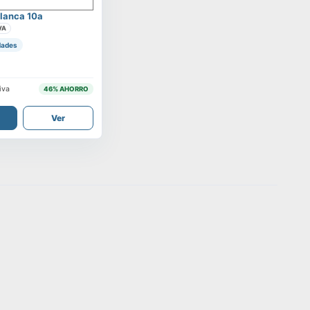
lanca 10a
VA
dades
iva
46
% AHORRO
Ver