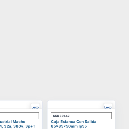
SKU
30442
ustrial Macho
Caja Estanca Con Salida
4, 32a, 380v, 3p+t
85x85x50mm Ip55