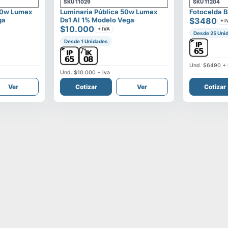
SKU
11029
SKU
11204
00w Lumex
Luminaria Pública 50w Lumex
Fotocelda B
ga
Ds1 Al 1% Modelo Vega
$3480
+ I
$10.000
+ IVA
Desde 25 Uni
Desde 1 Unidades
Und.
$6490
+ 
Und.
$10.000
+ iva
Ver
Cotizar
Ver
Cotizar