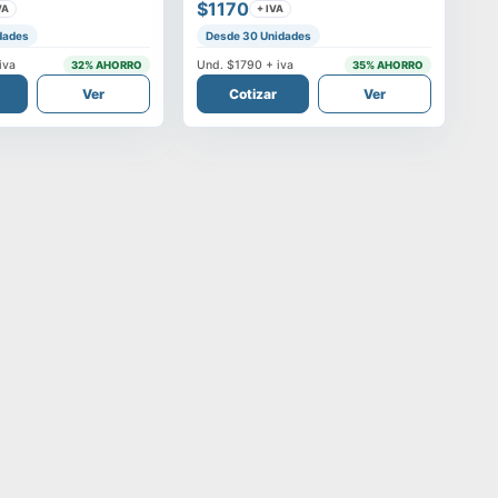
$1170
VA
+ IVA
dades
Desde 30 Unidades
iva
Und.
$1790
+ iva
32
% AHORRO
35
% AHORRO
Ver
Cotizar
Ver