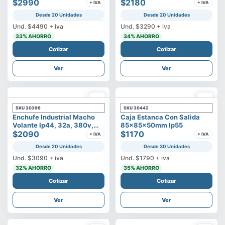
500v
$2990
3p+t
$2180
+ IVA
+ IVA
Desde 20 Unidades
Desde 20 Unidades
Und.
$4490
+ iva
Und.
$3290
+ iva
33
% AHORRO
34
% AHORRO
Cotizar
Cotizar
Ver
Ver
SKU
30396
SKU
30442
Enchufe Industrial Macho
Caja Estanca Con Salida
Volante Ip44, 32a, 380v,
85x85x50mm Ip55
3p+t
$2090
$1170
+ IVA
+ IVA
Desde 20 Unidades
Desde 30 Unidades
Und.
$3090
+ iva
Und.
$1790
+ iva
32
% AHORRO
35
% AHORRO
Cotizar
Cotizar
Ver
Ver