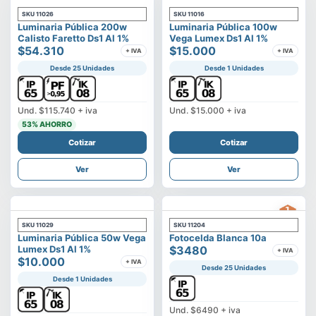
SKU
11026
SKU
11016
Luminaria Pública 200w
Luminaria Pública 100w
Calisto Faretto Ds1 Al 1%
Vega Lumex Ds1 Al 1%
$54.310
$15.000
+ IVA
+ IVA
Desde 25 Unidades
Desde 1 Unidades
Und.
$115.740
+ iva
Und.
$15.000
+ iva
53
% AHORRO
Cotizar
Cotizar
Ver
Ver
SKU
11029
SKU
11204
Luminaria Pública 50w Vega
Fotocelda Blanca 10a
Lumex Ds1 Al 1%
$3480
+ IVA
$10.000
+ IVA
Desde 25 Unidades
Desde 1 Unidades
Und.
$6490
+ iva