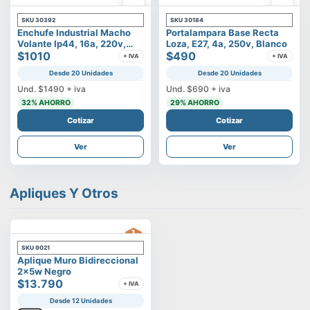
SKU
30392
SKU
30184
Enchufe Industrial Macho
Portalampara Base Recta
Volante Ip44, 16a, 220v,
Loza, E27, 4a, 250v, Blanco
2p+t
$1010
$490
+ IVA
+ IVA
Desde 20 Unidades
Desde 20 Unidades
Und.
$1490
+ iva
Und.
$690
+ iva
32
% AHORRO
29
% AHORRO
Cotizar
Cotizar
Ver
Ver
Apliques Y Otros
SKU
9021
Aplique Muro Bidireccional
2x5w Negro
$13.790
+ IVA
Desde 12 Unidades