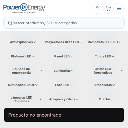
Antiexplosivos
Proyectores Área LED
Campanas LED UFO
Plafones LED
Panel LED
Tubos LED
Equipos de
Cintas LED
Luminarias
emergencia
Decorativas
Iluminación Solar
Foco Riel
Ampolletas
Lámparas LED
Apliqués y Otros
Ofertas
Colgantes
Producto no encontrado