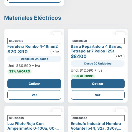
Materiales Eléctricos
SKU
30180
SKU
30328
Ferrulera Rombo 4-16mm2
Barra Repartidora 4 Barras,
$20.390
Tetrapolar 7 Polos 125a
+ IVA
$8400
+ IVA
Desde 20 Unidades
Desde 20 Unidades
Und.
$30.590
+ iva
Und.
$12.590
+ iva
33
% AHORRO
33
% AHORRO
Cotizar
Cotizar
Ver
Ver
SKU
30355
SKU
30390
Luz Piloto Roja Con
Enchufe Industrial Hembra
Amperímetro 0-100a, 60-
Volante Ip44, 32a, 380v,