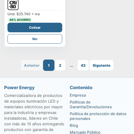
Und.
$25.740
+ iva
46
% AHORRO
Cotizar
Ver
Anterior
1
2
...
43
Siguiente
Power Energy
Contenido
Empresa
Comercializadora de productos
de equipos iluminación LED y
Políticas de
materiales eléctricos por mayor
Garantía/Devoluciones
para la industria y empresas
Política de protección de datos
instaladoras, líderes en Chile
personales
con más de 15 años entregando
Blog
productos con garantía de
Mercado Público