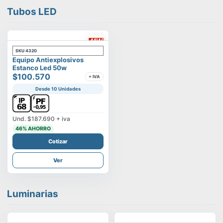
Tubos LED
SKU
4320
Equipo Antiexplosivos
Estanco Led 50w
$100.570
+ IVA
Desde 10 Unidades
Und.
$187.690
+ iva
46
% AHORRO
Cotizar
Ver
Luminarias