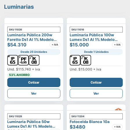
Luminarias
SKU
11026
SKU
11016
Luminaria Pública 200w
Luminaria Pública 100w
Faretto Ds1 Al 1% Modelo
Lumex Ds1 Al 1% Modelo
Calisto
$54.310
Vega
$15.000
+ IVA
+ IVA
Desde 25 Unidades
Desde 1 Unidades
Und.
$115.740
+ iva
Und.
$15.000
+ iva
53
% AHORRO
Cotizar
Cotizar
Ver
Ver
SKU
11029
SKU
11204
Luminaria Pública 50w
Fotocelda Blanca 10a
Lumex Ds1 Al 1% Modelo
$3480
+ IVA