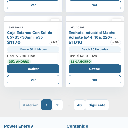
Ver
Ver
SKU
30442
SKU
30392
Caja Estanca Con Salida
Enchufe Industrial Macho
85x85x50mm Ip55
Volante Ip44, 16a, 220v,
$1170
2p+t
$1010
+ IVA
+ IVA
Desde 30 Unidades
Desde 20 Unidades
Und.
$1790
+ iva
Und.
$1490
+ iva
35
% AHORRO
32
% AHORRO
Cotizar
Cotizar
Ver
Ver
Anterior
1
2
...
43
Siguiente
Power Energy
Contenido