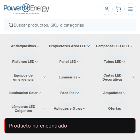
Antiexplosivos
Proyectores Área LED
Campanas LED UFO
Plafones LED
Panel LED
Tubos LED
Equipos de
Cintas LED
Luminarias
emergencia
Decorativas
Iluminación Solar
Foco Riel
Ampolletas
Lámparas LED
Apliqués y Otros
Ofertas
Colgantes
Producto no encontrado