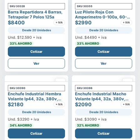
SKU
30328
SKU
30355
Barra Repartidora 4 Barras,
Luz Piloto Roja Con
Tetrapolar 7 Polos 125a
Amperímetro 0-100a, 60-
$8400
500v
$2990
+ IVA
+ IVA
Desde 20 Unidades
Desde 20 Unidades
Und.
$12.590
+ iva
Und.
$4490
+ iva
33
% AHORRO
33
% AHORRO
Cotizar
Cotizar
Ver
Ver
SKU
30390
SKU
30396
Enchufe Industrial Hembra
Enchufe Industrial Macho
Volante Ip44, 32a, 380v,
Volante Ip44, 32a, 380v,
3p+t
$2180
3p+t
$2090
+ IVA
+ IVA
Desde 20 Unidades
Desde 20 Unidades
Und.
$3290
+ iva
Und.
$3090
+ iva
34
% AHORRO
32
% AHORRO
Cotizar
Cotizar