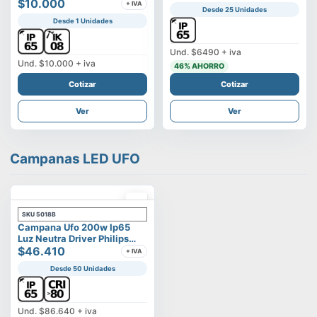
Vega
$10.000
+ IVA
Desde 25 Unidades
Desde 1 Unidades
Und.
$6490
+ iva
Und.
$10.000
+ iva
46
% AHORRO
Cotizar
Cotizar
Ver
Ver
Campanas LED UFO
SKU
5018B
Campana Ufo 200w Ip65
Luz Neutra Driver Philips
Modelo Eltanin
$46.410
+ IVA
Desde 50 Unidades
Und.
$86.640
+ iva