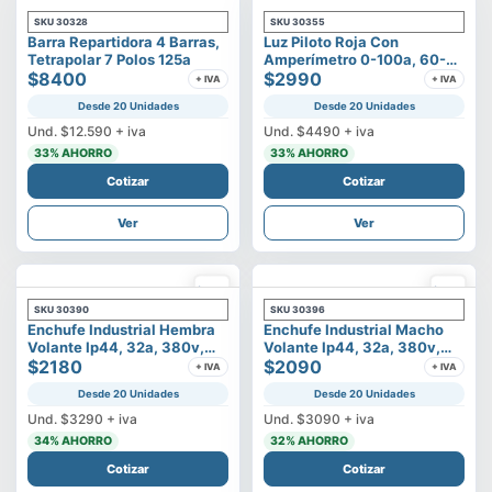
SKU
30328
SKU
30355
Barra Repartidora 4 Barras,
Luz Piloto Roja Con
Tetrapolar 7 Polos 125a
Amperímetro 0-100a, 60-
$8400
500v
$2990
+ IVA
+ IVA
Desde 20 Unidades
Desde 20 Unidades
Und.
$12.590
+ iva
Und.
$4490
+ iva
33
% AHORRO
33
% AHORRO
Cotizar
Cotizar
Ver
Ver
SKU
30390
SKU
30396
Enchufe Industrial Hembra
Enchufe Industrial Macho
Volante Ip44, 32a, 380v,
Volante Ip44, 32a, 380v,
3p+t
$2180
3p+t
$2090
+ IVA
+ IVA
Desde 20 Unidades
Desde 20 Unidades
Und.
$3290
+ iva
Und.
$3090
+ iva
34
% AHORRO
32
% AHORRO
Cotizar
Cotizar