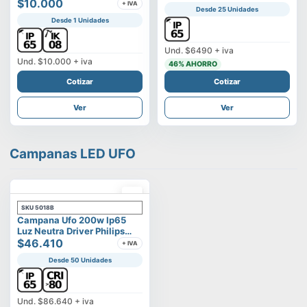
Vega
$10.000
+ IVA
Desde 25 Unidades
Desde 1 Unidades
Und.
$6490
+ iva
Und.
$10.000
+ iva
46
% AHORRO
Cotizar
Cotizar
Ver
Ver
Campanas LED UFO
SKU
5018B
Campana Ufo 200w Ip65
Luz Neutra Driver Philips
Modelo Eltanin
$46.410
+ IVA
Desde 50 Unidades
Und.
$86.640
+ iva