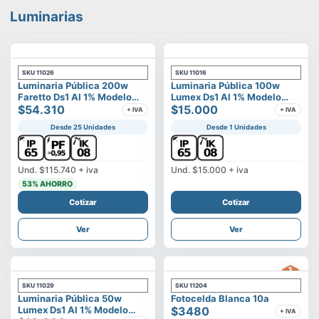
Luminarias
SKU
11026
SKU
11016
Luminaria Pública 200w
Luminaria Pública 100w
Faretto Ds1 Al 1% Modelo
Lumex Ds1 Al 1% Modelo
Calisto
$54.310
Vega
$15.000
+ IVA
+ IVA
Desde 25 Unidades
Desde 1 Unidades
Und.
$115.740
+ iva
Und.
$15.000
+ iva
53
% AHORRO
Cotizar
Cotizar
Ver
Ver
SKU
11029
SKU
11204
Luminaria Pública 50w
Fotocelda Blanca 10a
Lumex Ds1 Al 1% Modelo
$3480
+ IVA