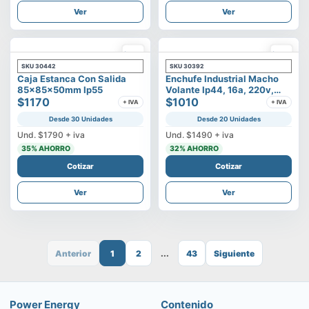
Ver
Ver
SKU
30442
SKU
30392
Caja Estanca Con Salida
Enchufe Industrial Macho
85x85x50mm Ip55
Volante Ip44, 16a, 220v,
$1170
2p+t
$1010
+ IVA
+ IVA
Desde 30 Unidades
Desde 20 Unidades
Und.
$1790
+ iva
Und.
$1490
+ iva
35
% AHORRO
32
% AHORRO
Cotizar
Cotizar
Ver
Ver
Anterior
1
2
...
43
Siguiente
Power Energy
Contenido