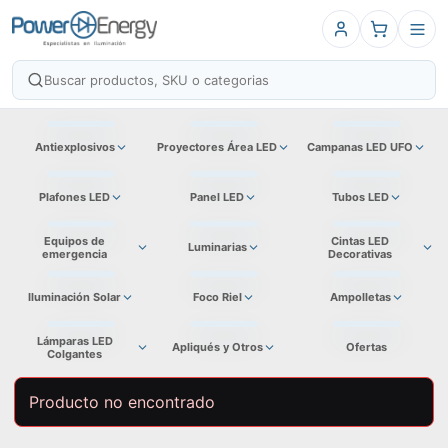
Antiexplosivos
Proyectores Área LED
Campanas LED UFO
Plafones LED
Panel LED
Tubos LED
Equipos de
Cintas LED
Luminarias
emergencia
Decorativas
Iluminación Solar
Foco Riel
Ampolletas
Lámparas LED
Apliqués y Otros
Ofertas
Colgantes
Producto no encontrado