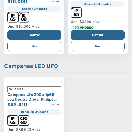
Vega
$10.000
+ IVA
Desde 25 Unidades
Desde 1 Unidades
Und.
$6490
+ iva
Und.
$10.000
+ iva
46
% AHORRO
Cotizar
Cotizar
Ver
Ver
Campanas LED UFO
SKU
5018B
Campana Ufo 200w Ip65
Luz Neutra Driver Philips
Modelo Eltanin
$46.410
+ IVA
Desde 50 Unidades
Und.
$86.640
+ iva