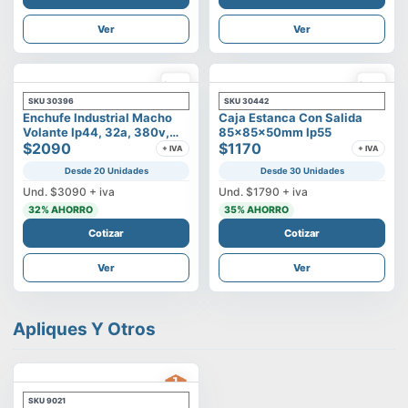
Ver
Ver
SKU
30396
SKU
30442
Enchufe Industrial Macho
Caja Estanca Con Salida
Volante Ip44, 32a, 380v,
85x85x50mm Ip55
3p+t
$2090
$1170
+ IVA
+ IVA
Desde 20 Unidades
Desde 30 Unidades
Und.
$3090
+ iva
Und.
$1790
+ iva
32
% AHORRO
35
% AHORRO
Cotizar
Cotizar
Ver
Ver
Apliques Y Otros
SKU
9021