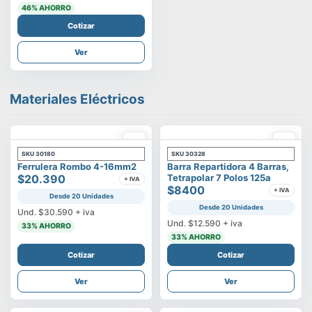
46
% AHORRO
Cotizar
Ver
Materiales Eléctricos
SKU
30180
SKU
30328
Ferrulera Rombo 4-16mm2
Barra Repartidora 4 Barras,
$20.390
Tetrapolar 7 Polos 125a
+ IVA
$8400
+ IVA
Desde 20 Unidades
Desde 20 Unidades
Und.
$30.590
+ iva
Und.
$12.590
+ iva
33
% AHORRO
33
% AHORRO
Cotizar
Cotizar
Ver
Ver