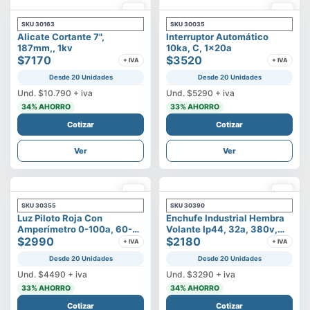
SKU
30163
SKU
30035
Alicate Cortante 7",
Interruptor Automático
187mm,, 1kv
10ka, C, 1x20a
$7170
$3520
+ IVA
+ IVA
Desde 20 Unidades
Desde 20 Unidades
Und.
$10.790
+ iva
Und.
$5290
+ iva
34
% AHORRO
33
% AHORRO
Cotizar
Cotizar
Ver
Ver
SKU
30355
SKU
30390
Luz Piloto Roja Con
Enchufe Industrial Hembra
Amperímetro 0-100a, 60-
Volante Ip44, 32a, 380v,
500v
$2990
3p+t
$2180
+ IVA
+ IVA
Desde 20 Unidades
Desde 20 Unidades
Und.
$4490
+ iva
Und.
$3290
+ iva
33
% AHORRO
34
% AHORRO
Cotizar
Cotizar