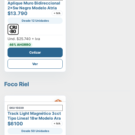
Aplique Muro Bidireccional
2x5w Negro Modelo Atria
$13.790
+ IVA
Desde 12 Unidades
Und.
$25.740
+ iva
46
% AHORRO
Cotizar
Ver
Foco Riel
SKU
15039
Track Light Magnético 3cct
Tipo Lineal 18w Modelo Ara
$6100
+ IVA
Desde 50 Unidades