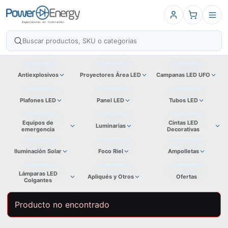
Antiexplosivos
Proyectores Área LED
Campanas LED UFO
Plafones LED
Panel LED
Tubos LED
Equipos de
Cintas LED
Luminarias
emergencia
Decorativas
Iluminación Solar
Foco Riel
Ampolletas
Lámparas LED
Apliqués y Otros
Ofertas
Colgantes
Producto no encontrado