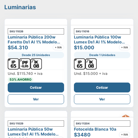
Luminarias
SKU
11026
SKU
11016
Luminaria Pública 200w
Luminaria Pública 100w
Faretto Ds1 Al 1% Modelo
Lumex Ds1 Al 1% Modelo
Calisto
$54.310
Vega
$15.000
+ IVA
+ IVA
Desde 25 Unidades
Desde 1 Unidades
Und.
$115.740
+ iva
Und.
$15.000
+ iva
53
% AHORRO
Cotizar
Cotizar
Ver
Ver
SKU
11029
SKU
11204
Luminaria Pública 50w
Fotocelda Blanca 10a
Lumex Ds1 Al 1% Modelo
$3480
+ IVA