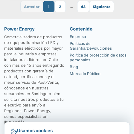
Anterior
1
2
...
43
Siguiente
Power Energy
Contenido
Empresa
Comercializadora de productos
de equipos iluminación LED y
Políticas de
materiales eléctricos por mayor
Garantía/Devoluciones
para la industria y empresas
Política de protección de datos
instaladoras, líderes en Chile
personales
con más de 15 años entregando
Blog
productos con garantía de
Mercado Público
calidad, certificaciones y el
mejor servicio de Post-Venta,
cónocenos en nuestras
sucursales en Santiago o bien
solicita nuestros productos a tu
ejecutivo para envío a
Regiones. Power Energy,
somos especialistas en
Iluminación.
Usamos cookies
El Rosal 4547, Huechuraba
Av. Vicuña Mackenna