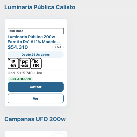
Luminaria Pública Calisto
SKU
11026
Luminaria Pública 200w
Faretto Ds1 Al 1% Modelo
Calisto
$54.310
+ IVA
Desde 25 Unidades
Und.
$115.740
+ iva
53
% AHORRO
Cotizar
Ver
Campanas UFO 200w