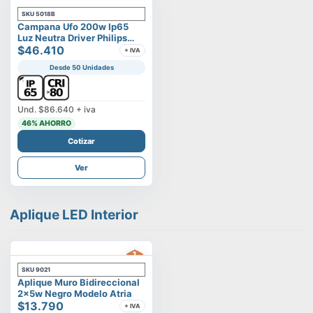
SKU
5018B
Campana Ufo 200w Ip65
Luz Neutra Driver Philips
Modelo Eltanin
$46.410
+ IVA
Desde 50 Unidades
Und.
$86.640
+ iva
46
% AHORRO
Cotizar
Ver
Aplique LED Interior
SKU
9021
Aplique Muro Bidireccional
2x5w Negro Modelo Atria
$13.790
+ IVA