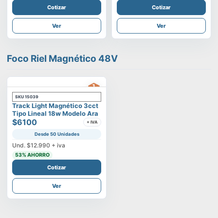
Cotizar
Cotizar
Ver
Ver
Foco Riel Magnético 48V
SKU
15039
Track Light Magnético 3cct
Tipo Lineal 18w Modelo Ara
$6100
+ IVA
Desde 50 Unidades
Und.
$12.990
+ iva
53
% AHORRO
Cotizar
Ver