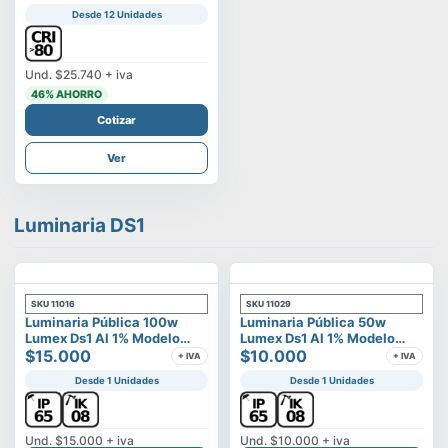
Desde 12 Unidades
Und.
$25.740
+ iva
46
% AHORRO
Cotizar
Ver
Luminaria DS1
SKU
11016
SKU
11029
Luminaria Pública 100w
Luminaria Pública 50w
Lumex Ds1 Al 1% Modelo
Lumex Ds1 Al 1% Modelo
Vega
$15.000
Vega
$10.000
+ IVA
+ IVA
Desde 1 Unidades
Desde 1 Unidades
Und.
$15.000
+ iva
Und.
$10.000
+ iva