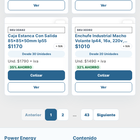
Ver
Ver
SKU
30442
SKU
30392
Caja Estanca Con Salida
Enchufe Industrial Macho
85x85x50mm Ip55
Volante Ip44, 16a, 220v,
$1170
2p+t
$1010
+ IVA
+ IVA
Desde 30 Unidades
Desde 20 Unidades
Und.
$1790
+ iva
Und.
$1490
+ iva
35
% AHORRO
32
% AHORRO
Cotizar
Cotizar
Ver
Ver
Anterior
1
2
...
43
Siguiente
Power Energy
Contenido