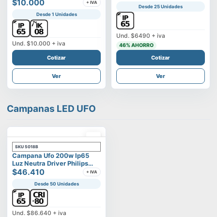
Vega
$10.000
+ IVA
Desde 25 Unidades
Desde 1 Unidades
Und.
$6490
+ iva
Und.
$10.000
+ iva
46
% AHORRO
Cotizar
Cotizar
Ver
Ver
Campanas LED UFO
SKU
5018B
Campana Ufo 200w Ip65
Luz Neutra Driver Philips
Modelo Eltanin
$46.410
+ IVA
Desde 50 Unidades
Und.
$86.640
+ iva