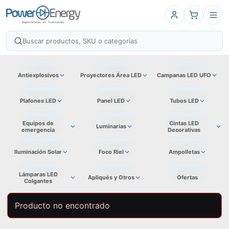
Antiexplosivos
Proyectores Área LED
Campanas LED UFO
Plafones LED
Panel LED
Tubos LED
Equipos de
Cintas LED
Luminarias
emergencia
Decorativas
Iluminación Solar
Foco Riel
Ampolletas
Lámparas LED
Apliqués y Otros
Ofertas
Colgantes
Producto no encontrado