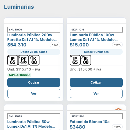
Luminarias
SKU
11026
SKU
11016
Luminaria Pública 200w
Luminaria Pública 100w
Faretto Ds1 Al 1% Modelo
Lumex Ds1 Al 1% Modelo
Calisto
$54.310
Vega
$15.000
+ IVA
+ IVA
Desde 25 Unidades
Desde 1 Unidades
Und.
$115.740
+ iva
Und.
$15.000
+ iva
53
% AHORRO
Cotizar
Cotizar
Ver
Ver
SKU
11029
SKU
11204
Luminaria Pública 50w
Fotocelda Blanca 10a
Lumex Ds1 Al 1% Modelo
$3480
+ IVA