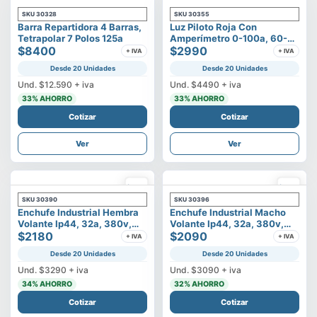
SKU
30328
SKU
30355
Barra Repartidora 4 Barras,
Luz Piloto Roja Con
Tetrapolar 7 Polos 125a
Amperímetro 0-100a, 60-
$8400
500v
$2990
+ IVA
+ IVA
Desde 20 Unidades
Desde 20 Unidades
Und.
$12.590
+ iva
Und.
$4490
+ iva
33
% AHORRO
33
% AHORRO
Cotizar
Cotizar
Ver
Ver
SKU
30390
SKU
30396
Enchufe Industrial Hembra
Enchufe Industrial Macho
Volante Ip44, 32a, 380v,
Volante Ip44, 32a, 380v,
3p+t
$2180
3p+t
$2090
+ IVA
+ IVA
Desde 20 Unidades
Desde 20 Unidades
Und.
$3290
+ iva
Und.
$3090
+ iva
34
% AHORRO
32
% AHORRO
Cotizar
Cotizar