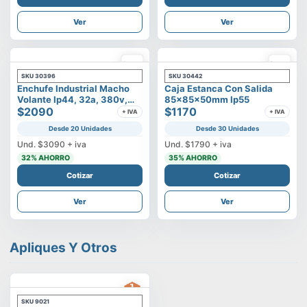
Ver
Ver
SKU
30396
SKU
30442
Enchufe Industrial Macho
Caja Estanca Con Salida
Volante Ip44, 32a, 380v,
85x85x50mm Ip55
3p+t
$2090
$1170
+ IVA
+ IVA
Desde 20 Unidades
Desde 30 Unidades
Und.
$3090
+ iva
Und.
$1790
+ iva
32
% AHORRO
35
% AHORRO
Cotizar
Cotizar
Ver
Ver
Apliques Y Otros
SKU
9021