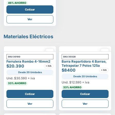
46
% AHORRO
Cotizar
Ver
Materiales Eléctricos
SKU
30180
SKU
30328
Ferrulera Rombo 4-16mm2
Barra Repartidora 4 Barras,
$20.390
Tetrapolar 7 Polos 125a
+ IVA
$8400
+ IVA
Desde 20 Unidades
Desde 20 Unidades
Und.
$30.590
+ iva
Und.
$12.590
+ iva
33
% AHORRO
33
% AHORRO
Cotizar
Cotizar
Ver
Ver