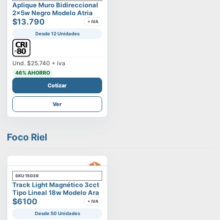
Aplique Muro Bidireccional
2x5w Negro Modelo Atria
$13.790
+ IVA
Desde 12 Unidades
Und.
$25.740
+ iva
46
% AHORRO
Cotizar
Ver
Foco Riel
SKU
15039
Track Light Magnético 3cct
Tipo Lineal 18w Modelo Ara
$6100
+ IVA
Desde 50 Unidades