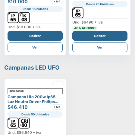
Vega
$10.000
+ IVA
Desde 25 Unidades
Desde 1 Unidades
Und.
$6490
+ iva
Und.
$10.000
+ iva
46
% AHORRO
Cotizar
Cotizar
Ver
Ver
Campanas LED UFO
SKU
5018B
Campana Ufo 200w Ip65
Luz Neutra Driver Philips
Modelo Eltanin
$46.410
+ IVA
Desde 50 Unidades
Und.
$86.640
+ iva