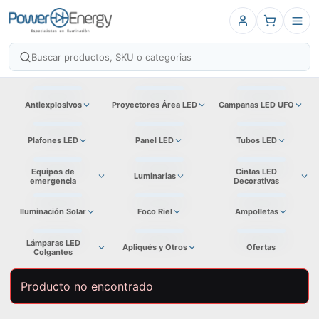
Antiexplosivos
Proyectores Área LED
Campanas LED UFO
Plafones LED
Panel LED
Tubos LED
Equipos de
Cintas LED
Luminarias
emergencia
Decorativas
Iluminación Solar
Foco Riel
Ampolletas
Lámparas LED
Apliqués y Otros
Ofertas
Colgantes
Producto no encontrado