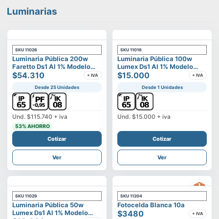
Luminarias
SKU
11026
SKU
11016
Luminaria Pública 200w
Luminaria Pública 100w
Faretto Ds1 Al 1% Modelo
Lumex Ds1 Al 1% Modelo
Calisto
$54.310
Vega
$15.000
+ IVA
+ IVA
Desde 25 Unidades
Desde 1 Unidades
Und.
$115.740
+ iva
Und.
$15.000
+ iva
53
% AHORRO
Cotizar
Cotizar
Ver
Ver
SKU
11029
SKU
11204
Luminaria Pública 50w
Fotocelda Blanca 10a
Lumex Ds1 Al 1% Modelo
$3480
+ IVA