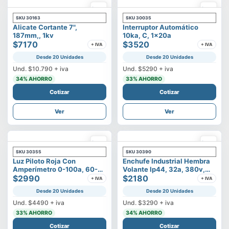
SKU
30163
SKU
30035
Alicate Cortante 7",
Interruptor Automático
187mm,, 1kv
10ka, C, 1x20a
$7170
$3520
+ IVA
+ IVA
Desde 20 Unidades
Desde 20 Unidades
Und.
$10.790
+ iva
Und.
$5290
+ iva
34
% AHORRO
33
% AHORRO
Cotizar
Cotizar
Ver
Ver
SKU
30355
SKU
30390
Luz Piloto Roja Con
Enchufe Industrial Hembra
Amperímetro 0-100a, 60-
Volante Ip44, 32a, 380v,
500v
$2990
3p+t
$2180
+ IVA
+ IVA
Desde 20 Unidades
Desde 20 Unidades
Und.
$4490
+ iva
Und.
$3290
+ iva
33
% AHORRO
34
% AHORRO
Cotizar
Cotizar