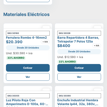
Materiales Eléctricos
SKU
30180
SKU
30328
Ferrulera Rombo 4-16mm2
Barra Repartidora 4 Barras,
$20.390
Tetrapolar 7 Polos 125a
+ IVA
$8400
+ IVA
Desde 20 Unidades
Desde 20 Unidades
Und.
$30.590
+ iva
Und.
$12.590
+ iva
33
% AHORRO
33
% AHORRO
Cotizar
Cotizar
Ver
Ver
SKU
30355
SKU
30390
Luz Piloto Roja Con
Enchufe Industrial Hembra
Amperímetro 0-100a, 60-
Volante Ip44, 32a, 380v,