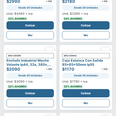
500v
$2990
3p+t
$2180
+ IVA
+ IVA
Desde 20 Unidades
Desde 20 Unidades
Und.
$4490
+ iva
Und.
$3290
+ iva
33
% AHORRO
34
% AHORRO
Cotizar
Cotizar
Ver
Ver
SKU
30396
SKU
30442
Enchufe Industrial Macho
Caja Estanca Con Salida
Volante Ip44, 32a, 380v,
85x85x50mm Ip55
3p+t
$2090
$1170
+ IVA
+ IVA
Desde 20 Unidades
Desde 30 Unidades
Und.
$3090
+ iva
Und.
$1790
+ iva
32
% AHORRO
35
% AHORRO
Cotizar
Cotizar
Ver
Ver