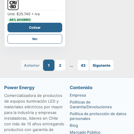
Und.
$25.740
+ iva
46
% AHORRO
Cotizar
Ver
Anterior
1
2
...
43
Siguiente
Power Energy
Contenido
Empresa
Comercializadora de productos
de equipos iluminación LED y
Políticas de
materiales eléctricos por mayor
Garantía/Devoluciones
para la industria y empresas
Política de protección de datos
instaladoras, líderes en Chile
personales
con más de 15 años entregando
Blog
productos con garantía de
Mercado Público