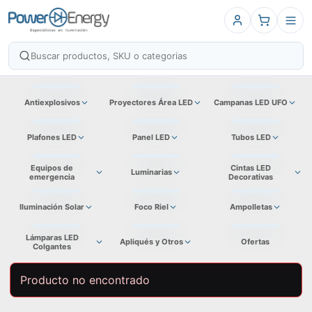
Antiexplosivos
Proyectores Área LED
Campanas LED UFO
Plafones LED
Panel LED
Tubos LED
Equipos de
Cintas LED
Luminarias
emergencia
Decorativas
Iluminación Solar
Foco Riel
Ampolletas
Lámparas LED
Apliqués y Otros
Ofertas
Colgantes
Producto no encontrado