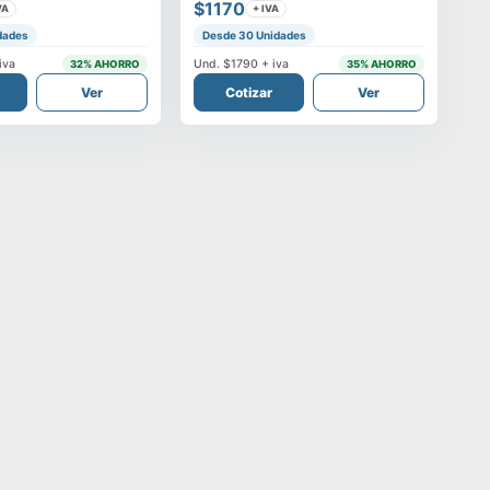
$1170
VA
+ IVA
dades
Desde 30 Unidades
iva
Und.
$1790
+ iva
32
% AHORRO
35
% AHORRO
Ver
Cotizar
Ver