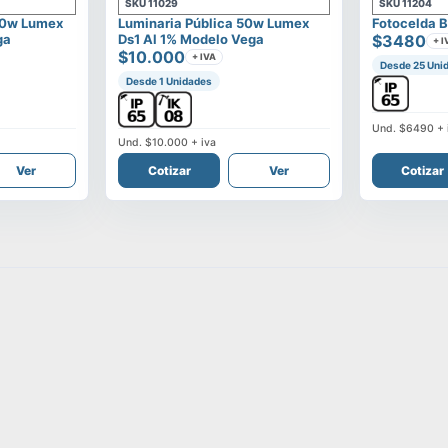
SKU
11029
SKU
11204
00w Lumex
Luminaria Pública 50w Lumex
Fotocelda B
ga
Ds1 Al 1% Modelo Vega
$3480
+ I
$10.000
+ IVA
Desde 25 Uni
Desde 1 Unidades
Und.
$6490
+ 
Und.
$10.000
+ iva
Ver
Cotizar
Ver
Cotizar