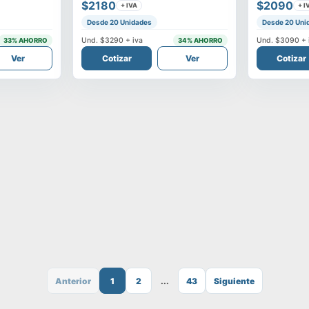
$2180
$2090
+ IVA
+ I
Desde 20 Unidades
Desde 20 Uni
Und.
$3290
+ iva
Und.
$3090
+ 
33
% AHORRO
34
% AHORRO
Ver
Cotizar
Ver
Cotizar
Anterior
1
2
...
43
Siguiente