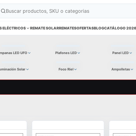
S ELÉCTRICOS
REMATE SOLAR
REMATES
OFERTAS
BLOG
CATÁLOGO 202
mpanas LED UFO
Plafones LED
Panel LED
luminación Solar
Foco Riel
Ampolletas