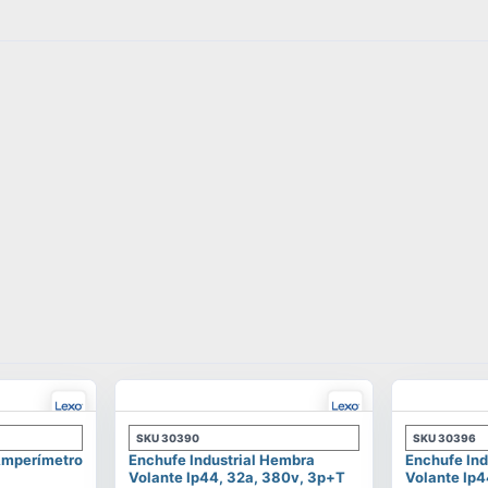
SKU
30390
SKU
30396
 Amperímetro
Enchufe Industrial Hembra
Enchufe Ind
Volante Ip44, 32a, 380v, 3p+t
Volante Ip4