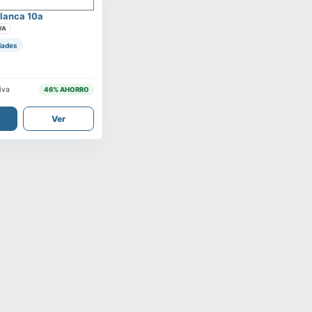
lanca 10a
VA
dades
iva
46
% AHORRO
Ver