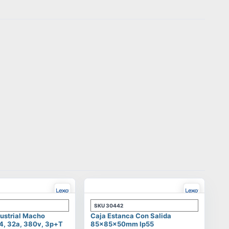
SKU
30442
ustrial Macho
Caja Estanca Con Salida
4, 32a, 380v, 3p+t
85x85x50mm Ip55