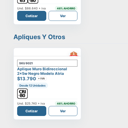
Und.
$86.640
+ iva
46
% AHORRO
Cotizar
Ver
Apliques Y Otros
SKU
9021
Aplique Muro Bidireccional
2x5w Negro Modelo Atria
$13.790
+ IVA
Desde 12 Unidades
Und.
$25.740
+ iva
46
% AHORRO
Cotizar
Ver