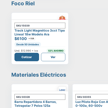
Foco Riel
SKU
15039
Track Light Magnético 3cct Tipo
Lineal 18w Modelo Ara
$6100
+ IVA
Desde 50 Unidades
Und.
$12.990
+ iva
53
% AHORRO
Cotizar
Ver
Materiales Eléctricos
SKU
30328
SKU
30355
Barra Repartidora 4 Barras,
Luz Piloto Roja Con
Tetrapolar 7 Polos 125a
0-100a, 60-500v