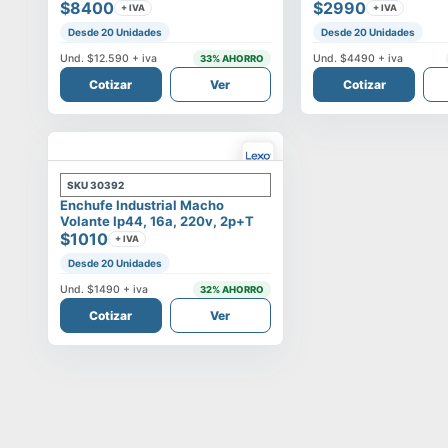
$8400
$2990
+ IVA
+ IVA
Desde 20 Unidades
Desde 20 Unidades
Und.
$12.590
+ iva
Und.
$4490
+ iva
33
% AHORRO
Cotizar
Ver
Cotizar
SKU
30392
Enchufe Industrial Macho
Volante Ip44, 16a, 220v, 2p+t
$1010
+ IVA
Desde 20 Unidades
Und.
$1490
+ iva
32
% AHORRO
Cotizar
Ver