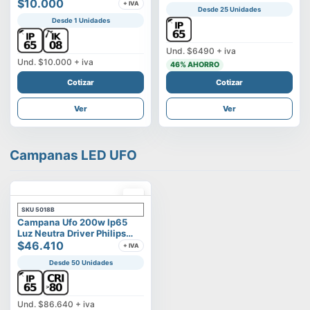
Vega
$10.000
+ IVA
Desde 25 Unidades
Desde 1 Unidades
Und.
$6490
+ iva
Und.
$10.000
+ iva
46
% AHORRO
Cotizar
Cotizar
Ver
Ver
Campanas LED UFO
SKU
5018B
Campana Ufo 200w Ip65
Luz Neutra Driver Philips
Modelo Eltanin
$46.410
+ IVA
Desde 50 Unidades
Und.
$86.640
+ iva