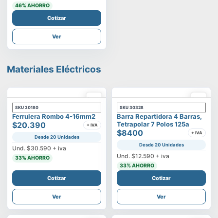
46
% AHORRO
Cotizar
Ver
Materiales Eléctricos
SKU
30180
SKU
30328
Ferrulera Rombo 4-16mm2
Barra Repartidora 4 Barras,
$20.390
Tetrapolar 7 Polos 125a
+ IVA
$8400
+ IVA
Desde 20 Unidades
Desde 20 Unidades
Und.
$30.590
+ iva
Und.
$12.590
+ iva
33
% AHORRO
33
% AHORRO
Cotizar
Cotizar
Ver
Ver