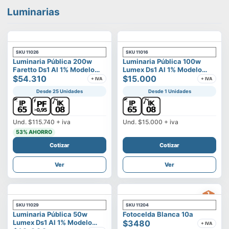
Luminarias
SKU
11026
SKU
11016
Luminaria Pública 200w
Luminaria Pública 100w
Faretto Ds1 Al 1% Modelo
Lumex Ds1 Al 1% Modelo
Calisto
$54.310
Vega
$15.000
+ IVA
+ IVA
Desde 25 Unidades
Desde 1 Unidades
Und.
$115.740
+ iva
Und.
$15.000
+ iva
53
% AHORRO
Cotizar
Cotizar
Ver
Ver
SKU
11029
SKU
11204
Luminaria Pública 50w
Fotocelda Blanca 10a
Lumex Ds1 Al 1% Modelo
$3480
+ IVA