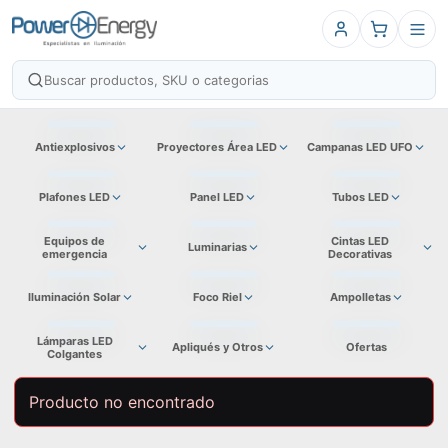
Antiexplosivos
Proyectores Área LED
Campanas LED UFO
Plafones LED
Panel LED
Tubos LED
Equipos de
Cintas LED
Luminarias
emergencia
Decorativas
Iluminación Solar
Foco Riel
Ampolletas
Lámparas LED
Apliqués y Otros
Ofertas
Colgantes
Producto no encontrado