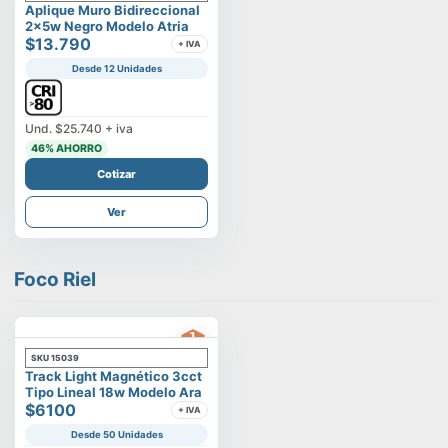
Aplique Muro Bidireccional
2x5w Negro Modelo Atria
$13.790
+ IVA
Desde 12 Unidades
Und.
$25.740
+ iva
46
% AHORRO
Cotizar
Ver
Foco Riel
SKU
15039
Track Light Magnético 3cct
Tipo Lineal 18w Modelo Ara
$6100
+ IVA
Desde 50 Unidades