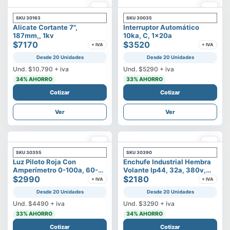
SKU
30163
SKU
30035
Alicate Cortante 7",
Interruptor Automático
187mm,, 1kv
10ka, C, 1x20a
$7170
$3520
+ IVA
+ IVA
Desde 20 Unidades
Desde 20 Unidades
Und.
$10.790
+ iva
Und.
$5290
+ iva
34
% AHORRO
33
% AHORRO
Cotizar
Cotizar
Ver
Ver
SKU
30355
SKU
30390
Luz Piloto Roja Con
Enchufe Industrial Hembra
Amperímetro 0-100a, 60-
Volante Ip44, 32a, 380v,
500v
$2990
3p+t
$2180
+ IVA
+ IVA
Desde 20 Unidades
Desde 20 Unidades
Und.
$4490
+ iva
Und.
$3290
+ iva
33
% AHORRO
34
% AHORRO
Cotizar
Cotizar