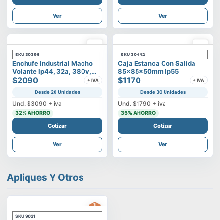
Ver
Ver
SKU
30396
SKU
30442
Enchufe Industrial Macho
Caja Estanca Con Salida
Volante Ip44, 32a, 380v,
85x85x50mm Ip55
3p+t
$2090
$1170
+ IVA
+ IVA
Desde 20 Unidades
Desde 30 Unidades
Und.
$3090
+ iva
Und.
$1790
+ iva
32
% AHORRO
35
% AHORRO
Cotizar
Cotizar
Ver
Ver
Apliques Y Otros
SKU
9021