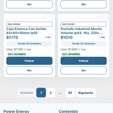
Ver
Ver
SKU
30442
SKU
30392
Caja Estanca Con Salida
Enchufe Industrial Macho
85x85x50mm Ip55
Volante Ip44, 16a, 220v,
$1170
2p+t
$1010
+ IVA
+ IVA
Desde 30 Unidades
Desde 20 Unidades
Und.
$1790
+ iva
Und.
$1490
+ iva
35
% AHORRO
32
% AHORRO
Cotizar
Cotizar
Ver
Ver
Anterior
1
2
...
43
Siguiente
Power Energy
Contenido