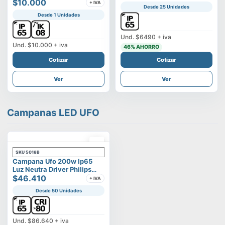
Vega
$10.000
+ IVA
Desde 25 Unidades
Desde 1 Unidades
Und.
$6490
+ iva
Und.
$10.000
+ iva
46
% AHORRO
Cotizar
Cotizar
Ver
Ver
Campanas LED UFO
SKU
5018B
Campana Ufo 200w Ip65
Luz Neutra Driver Philips
Modelo Eltanin
$46.410
+ IVA
Desde 50 Unidades
Und.
$86.640
+ iva