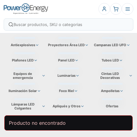
Antiexplosivos
Proyectores Área LED
Campanas LED UFO
Plafones LED
Panel LED
Tubos LED
Equipos de
Cintas LED
Luminarias
emergencia
Decorativas
Iluminación Solar
Foco Riel
Ampolletas
Lámparas LED
Apliqués y Otros
Ofertas
Colgantes
Producto no encontrado