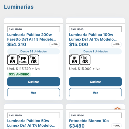
Luminarias
SKU
11026
SKU
11016
Luminaria Pública 200w
Luminaria Pública 100w
Faretto Ds1 Al 1% Modelo
Lumex Ds1 Al 1% Modelo
Calisto
$54.310
Vega
$15.000
+ IVA
+ IVA
Desde 25 Unidades
Desde 1 Unidades
Und.
$115.740
+ iva
Und.
$15.000
+ iva
53
% AHORRO
Cotizar
Cotizar
Ver
Ver
SKU
11029
SKU
11204
Luminaria Pública 50w
Fotocelda Blanca 10a
Lumex Ds1 Al 1% Modelo
$3480
+ IVA