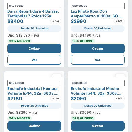
SKU
30328
SKU
30355
Barra Repartidora 4 Barras,
Luz Piloto Roja Con
Tetrapolar 7 Polos 125a
Amperímetro 0-100a, 60-
$8400
500v
$2990
+ IVA
+ IVA
Desde 20 Unidades
Desde 20 Unidades
Und.
$12.590
+ iva
Und.
$4490
+ iva
33
% AHORRO
33
% AHORRO
Cotizar
Cotizar
Ver
Ver
SKU
30390
SKU
30396
Enchufe Industrial Hembra
Enchufe Industrial Macho
Volante Ip44, 32a, 380v,
Volante Ip44, 32a, 380v,
3p+t
$2180
3p+t
$2090
+ IVA
+ IVA
Desde 20 Unidades
Desde 20 Unidades
Und.
$3290
+ iva
Und.
$3090
+ iva
34
% AHORRO
32
% AHORRO
Cotizar
Cotizar