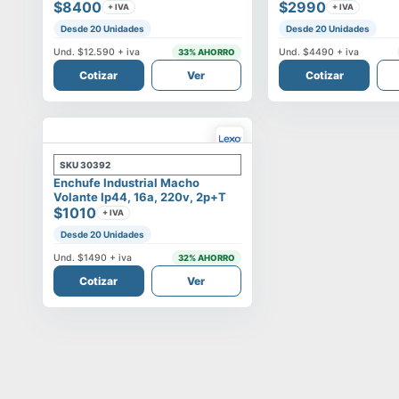
$8400
$2990
+ IVA
+ IVA
Desde 20 Unidades
Desde 20 Unidades
Und.
$12.590
+ iva
Und.
$4490
+ iva
33
% AHORRO
Cotizar
Ver
Cotizar
SKU
30392
Enchufe Industrial Macho
Volante Ip44, 16a, 220v, 2p+t
$1010
+ IVA
Desde 20 Unidades
Und.
$1490
+ iva
32
% AHORRO
Cotizar
Ver