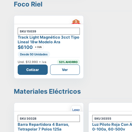
Foco Riel
SKU
15039
Track Light Magnético 3cct Tipo
Lineal 18w Modelo Ara
$6100
+ IVA
Desde 50 Unidades
Und.
$12.990
+ iva
53
% AHORRO
Cotizar
Ver
Materiales Eléctricos
SKU
30328
SKU
30355
Barra Repartidora 4 Barras,
Luz Piloto Roja Con
Tetrapolar 7 Polos 125a
0-100a, 60-500v