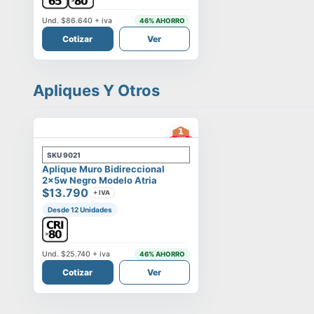
Und.
$86.640
+ iva
46
% AHORRO
Cotizar
Ver
Apliques Y Otros
SKU
9021
Aplique Muro Bidireccional
2x5w Negro Modelo Atria
$13.790
+ IVA
Desde 12 Unidades
Und.
$25.740
+ iva
46
% AHORRO
Cotizar
Ver