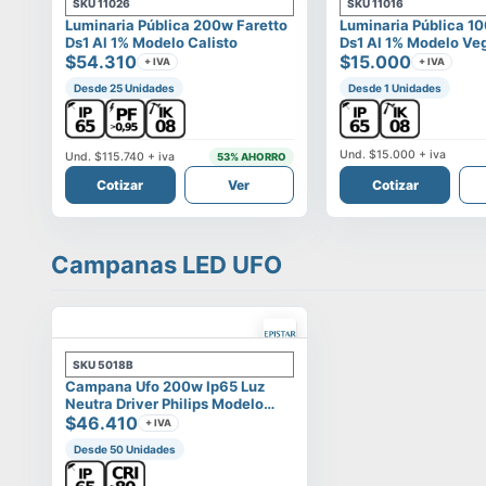
SKU
11026
SKU
11016
Luminaria Pública 200w Faretto
Luminaria Pública 1
Ds1 Al 1% Modelo Calisto
Ds1 Al 1% Modelo Ve
$54.310
$15.000
+ IVA
+ IVA
Desde 25 Unidades
Desde 1 Unidades
Und.
$15.000
+ iva
Und.
$115.740
+ iva
53
% AHORRO
Cotizar
Ver
Cotizar
Campanas LED UFO
SKU
5018B
Campana Ufo 200w Ip65 Luz
Neutra Driver Philips Modelo
Eltanin
$46.410
+ IVA
Desde 50 Unidades