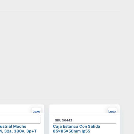
SKU
30442
ustrial Macho
Caja Estanca Con Salida
4, 32a, 380v, 3p+t
85x85x50mm Ip55