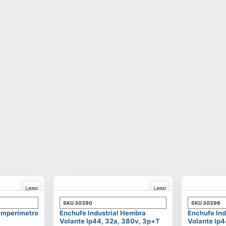
SKU
30390
SKU
30396
 Amperímetro
Enchufe Industrial Hembra
Enchufe Ind
Volante Ip44, 32a, 380v, 3p+t
Volante Ip4