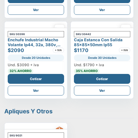
Ver
Ver
SKU
30396
SKU
30442
Enchufe Industrial Macho
Caja Estanca Con Salida
Volante Ip44, 32a, 380v,
85x85x50mm Ip55
3p+t
$2090
$1170
+ IVA
+ IVA
Desde 20 Unidades
Desde 30 Unidades
Und.
$3090
+ iva
Und.
$1790
+ iva
32
% AHORRO
35
% AHORRO
Cotizar
Cotizar
Ver
Ver
Apliques Y Otros
SKU
9021