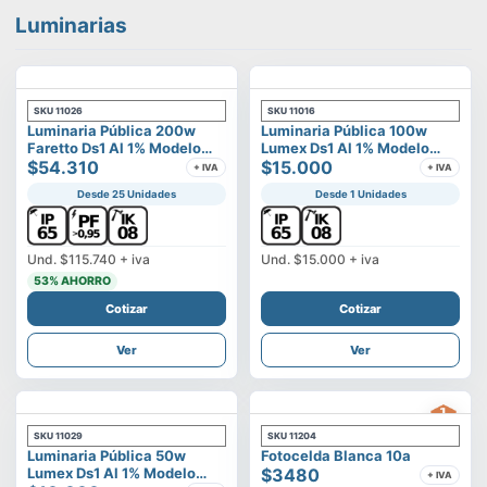
Luminarias
SKU
11026
SKU
11016
Luminaria Pública 200w
Luminaria Pública 100w
Faretto Ds1 Al 1% Modelo
Lumex Ds1 Al 1% Modelo
Calisto
$54.310
Vega
$15.000
+ IVA
+ IVA
Desde 25 Unidades
Desde 1 Unidades
Und.
$115.740
+ iva
Und.
$15.000
+ iva
53
% AHORRO
Cotizar
Cotizar
Ver
Ver
SKU
11029
SKU
11204
Luminaria Pública 50w
Fotocelda Blanca 10a
Lumex Ds1 Al 1% Modelo
$3480
+ IVA