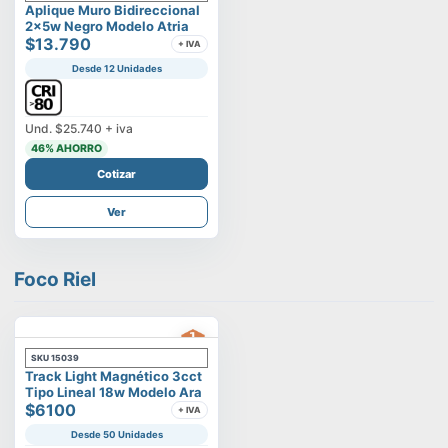
Aplique Muro Bidireccional
2x5w Negro Modelo Atria
$13.790
+ IVA
Desde 12 Unidades
Und.
$25.740
+ iva
46
% AHORRO
Cotizar
Ver
Foco Riel
SKU
15039
Track Light Magnético 3cct
Tipo Lineal 18w Modelo Ara
$6100
+ IVA
Desde 50 Unidades