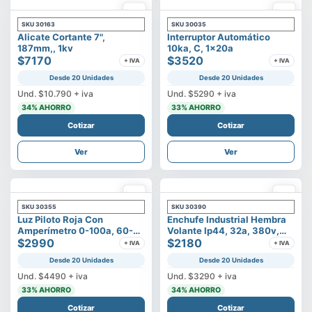
SKU
30163
SKU
30035
Alicate Cortante 7",
Interruptor Automático
187mm,, 1kv
10ka, C, 1x20a
$7170
$3520
+ IVA
+ IVA
Desde 20 Unidades
Desde 20 Unidades
Und.
$10.790
+ iva
Und.
$5290
+ iva
34
% AHORRO
33
% AHORRO
Cotizar
Cotizar
Ver
Ver
SKU
30355
SKU
30390
Luz Piloto Roja Con
Enchufe Industrial Hembra
Amperímetro 0-100a, 60-
Volante Ip44, 32a, 380v,
500v
$2990
3p+t
$2180
+ IVA
+ IVA
Desde 20 Unidades
Desde 20 Unidades
Und.
$4490
+ iva
Und.
$3290
+ iva
33
% AHORRO
34
% AHORRO
Cotizar
Cotizar