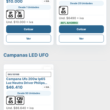
Vega
$10.000
+ IVA
Desde 25 Unidades
Desde 1 Unidades
Und.
$6490
+ iva
Und.
$10.000
+ iva
46
% AHORRO
Cotizar
Cotizar
Ver
Ver
Campanas LED UFO
SKU
5018B
Campana Ufo 200w Ip65
Luz Neutra Driver Philips
Modelo Eltanin
$46.410
+ IVA
Desde 50 Unidades
Und.
$86.640
+ iva