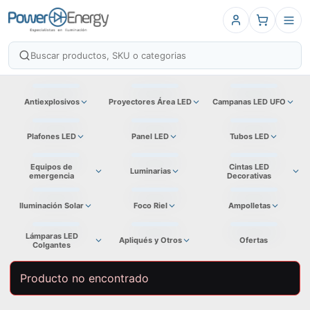
Antiexplosivos
Proyectores Área LED
Campanas LED UFO
Plafones LED
Panel LED
Tubos LED
Equipos de
Cintas LED
Luminarias
emergencia
Decorativas
Iluminación Solar
Foco Riel
Ampolletas
Lámparas LED
Apliqués y Otros
Ofertas
Colgantes
Producto no encontrado